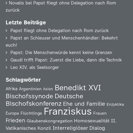
Novalis
bei
Papst fliegt ohne Delegation nach Rom
zurück
Letzte Beiträge
Papst fliegt ohne Delegation nach Rom zurück
Papst an Schleuser und Menschenhändler: Bekehrt
euch!
Papst: Die Menschenwürde kennt keine Grenzen
Gaudí trifft Papst: Zuerst die Liebe, dann die Technik
Leo XIV. als Seelsorger
Schlagwörter
Benedikt XVI
Afrika
Argentinien
Asien
Deutsche
Bischofssynode
Bischofskonferenz
Ehe und Familie
Enzyklika
Franziskus
Europa
Flüchtlinge
Frauen
Frieden
Homosexualität
II.
Glaubenskongregation
Interreligiöser Dialog
Vatikanisches Konzil