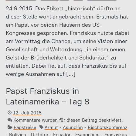
24.9.2015: Das Etikett „historisch“ dürfte an
dieser Stelle wohl angebracht sein: Erstmals hat
ein Papst vor beiden Häusern des US-
Kongresses gesprochen. Franziskus nutzte dabei
am Vormittag die Chance, um seine Vision einer
Gesellschaft und Weltordnung „in einem neuen
Geist der Brüderlichkeit und Solidarität“ zu
entfalten. Dabei fiel auf, dass Franziskus bis auf
wenige Ausnahmen auf […]
Papst Franziskus in
Lateinamerika – Tag 8
12. Juli 2015
Kommentare wurden für diesen Beitrag deaktiviert.
Papstreise
Armut
-
Asunciòn
-
Bischofskonferenz
-
Bolivien
-
Diktatur
-
Ecuador
-
Evangelium
-
Franziskus
-