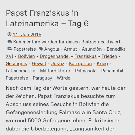
Papst Franziskus in
Lateinamerika – Tag 6
11. Juli 2015
Kommentare wurden für diesen Beitrag deaktiviert.
Papstreise
Angola
-
Armut
-
Asunciòn
-
Benedikt
XVI
-
Bolivien
-
Drogenhandel
-
Franziskus
-
Frieden
-
Gefängnis
-
Gewalt
-
Justiz
-
Korruption
-
Krieg
-
Lateinamerika
-
Militärdiktatur
-
Palmasola
-
Papamobil
-
Papstreise
-
Paraguay
-
Würde
Nach dem Tag der Worte gestern, war heute der
der Zeichen. Papst Franziskus besuchte zum
Abschluss seines Besuchs in Bolivien die
Gefangenensiedlung Palmasola in Santa Cruz,
wo rund 5000 Gefangene leben. Er kritisierte
dabei die Überbelegung, „Langsamkeit der