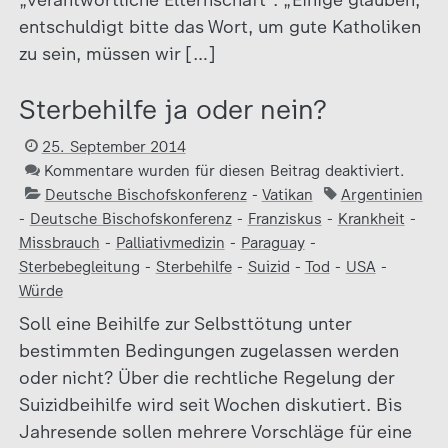
„verantwortliche Elternschaft“. „Einige glauben,
entschuldigt bitte das Wort, um gute Katholiken
zu sein, müssen wir […]
Sterbehilfe ja oder nein?
25. September 2014
Kommentare wurden für diesen Beitrag deaktiviert.
Deutsche Bischofskonferenz
-
Vatikan
Argentinien
-
Deutsche Bischofskonferenz
-
Franziskus
-
Krankheit
-
Missbrauch
-
Palliativmedizin
-
Paraguay
-
Sterbebegleitung
-
Sterbehilfe
-
Suizid
-
Tod
-
USA
-
Würde
Soll eine Beihilfe zur Selbsttötung unter
bestimmten Bedingungen zugelassen werden
oder nicht? Über die rechtliche Regelung der
Suizidbeihilfe wird seit Wochen diskutiert. Bis
Jahresende sollen mehrere Vorschläge für eine