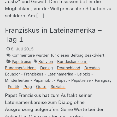
Justiz“ und Gewalt. Den Insassen bot er die
Möglichkeit, vor der Weltpresse ihre Situation zu
schildern. Am […]
Franziskus in Lateinamerika –
Tag 1
6. Juli 2015
Kommentare wurden für diesen Beitrag deaktiviert.
Papstreise
Bolivien
-
Bundeskanzlerin
-
Bundespräsident
-
Danzig
-
Deutschland
-
Dresden
-
Ecuador
-
Franziskus
-
Lateinamerika
-
Leipzig
-
Minderheiten
-
Papamobil
-
Papst
-
Papstreise
-
Paraguay
-
Politik
-
Prag
-
Quito
-
Soziales
Papst Franziskus hat zum Auftakt seiner
Lateinamerikareise zum Dialog ohne
Ausgrenzung aufgerufen. Seine Worte bei der
Ankunft in Quito wurden mit großer