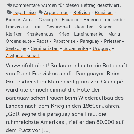
Kommentare wurden für diesen Beitrag deaktiviert.
Papstreise
Argentinien
-
Bolivien
-
Brasilien
-
Buenos Aires
-
Caacupé
-
Ecuador
-
Federico Lombardi
-
Franziskus
-
Frau
-
Gesundheit
-
Jesuiten
-
Kinder
-
Kleriker
-
Krankenhaus
-
Krieg
-
Lateinamerika
-
Maria
-
Ordensleute
-
Papst
-
Papstreise
-
Paraguay
-
Priester
-
Seelsorge
-
Seminaristen
-
Südamerika
-
Uruguay
-
Zivilgesellschaft
Verzweifelt nicht! So lautete heute die Botschaft
von Papst Franziskus an die Paraguayer. Beim
Gottesdienst im Marienheiligtum von Caacupé
würdigte er noch einmal die Rolle der
paraguayischen Frauen beim Wiederaufbau des
Landes nach dem Krieg in den 1860er Jahren.
„Gott segne die paraguayische Frau, die
ruhmreichste Amerikas“, rief er den 80.000 auf
dem Platz vor […]