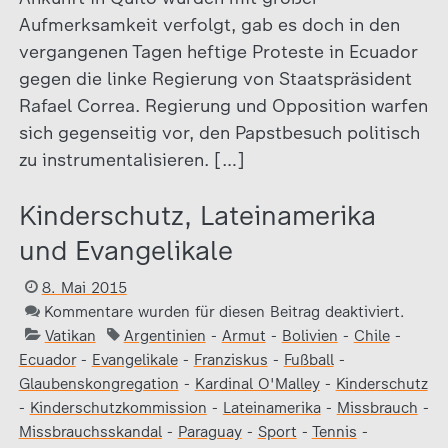
Aufmerksamkeit verfolgt, gab es doch in den
vergangenen Tagen heftige Proteste in Ecuador
gegen die linke Regierung von Staatspräsident
Rafael Correa. Regierung und Opposition warfen
sich gegenseitig vor, den Papstbesuch politisch
zu instrumentalisieren. […]
Kinderschutz, Lateinamerika
und Evangelikale
8. Mai 2015
Kommentare wurden für diesen Beitrag deaktiviert.
Vatikan
Argentinien
-
Armut
-
Bolivien
-
Chile
-
Ecuador
-
Evangelikale
-
Franziskus
-
Fußball
-
Glaubenskongregation
-
Kardinal O'Malley
-
Kinderschutz
-
Kinderschutzkommission
-
Lateinamerika
-
Missbrauch
-
Missbrauchsskandal
-
Paraguay
-
Sport
-
Tennis
-