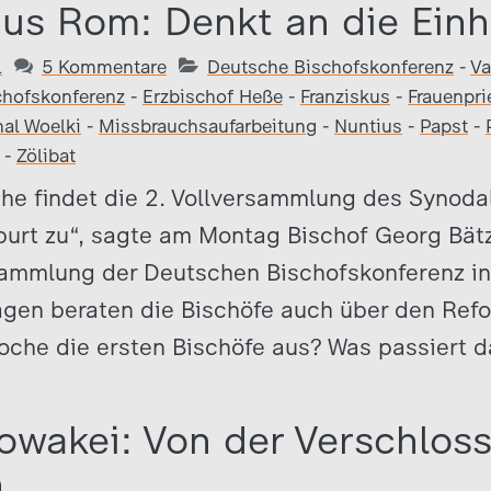
s Rom: Denkt an die Einhe
1
5 Kommentare
Deutsche Bischofskonferenz
-
Va
chofskonferenz
-
Erzbischof Heße
-
Franziskus
-
Frauenpri
nal Woelki
-
Missbrauchsaufarbeitung
-
Nuntius
-
Papst
-
-
Zölibat
he findet die 2. Vollversammlung des Synodal
purt zu“, sagte am Montag Bischof Georg Bät
sammlung der Deutschen Bischofskonferenz in 
gen beraten die Bischöfe auch über den Ref
oche die ersten Bischöfe aus? Was passiert d
lowakei: Von der Verschloss
n