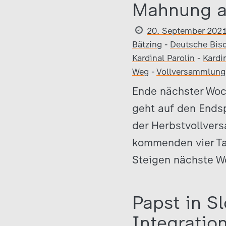
Mahnung au
20. September 202
Bätzing
-
Deutsche Bis
Kardinal Parolin
-
Kardi
Weg
-
Vollversammlung
Ende nächster Woc
geht auf den Ends
der Herbstvollver
kommenden vier Ta
Steigen nächste W
Papst in S
Integratio