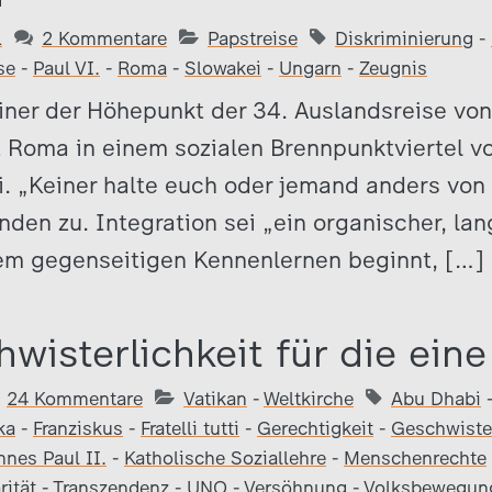
1
2 Kommentare
Papstreise
Diskriminierung
-
se
-
Paul VI.
-
Roma
-
Slowakei
-
Ungarn
-
Zeugnis
einer der Höhepunkt der 34. Auslandsreise von
 Roma in einem sozialen Brennpunktviertel vo
. „Keiner halte euch oder jemand anders von 
nden zu. Integration sei „ein organischer, la
dem gegenseitigen Kennenlernen beginnt, […]
wisterlichkeit für die eine
24 Kommentare
Vatikan
-
Weltkirche
Abu Dhabi
ka
-
Franziskus
-
Fratelli tutti
-
Gerechtigkeit
-
Geschwister
nes Paul II.
-
Katholische Soziallehre
-
Menschenrechte
rität
-
Transzendenz
-
UNO
-
Versöhnung
-
Volksbewegun