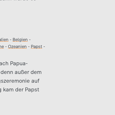
alien
-
Belgien
-
me
-
Ozeanien
-
Papst
-
nach Papua-
, denn außer dem
gszeremonie auf
g kam der Papst