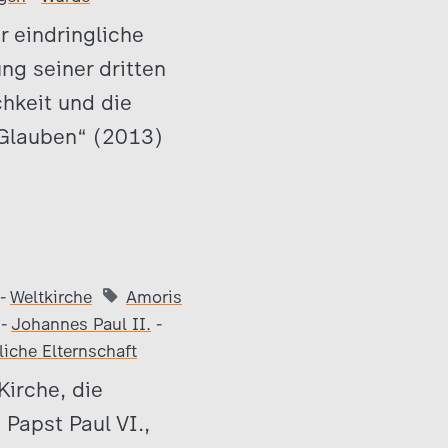
r eindringliche
ung seiner dritten
chkeit und die
 Glauben“ (2013)
-
Weltkirche
Amoris
-
Johannes Paul II.
-
liche Elternschaft
Kirche, die
Papst Paul VI.,