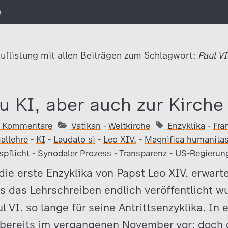
e
uflistung mit allen Beiträgen zum Schlagwort:
Paul VI
u KI, aber auch zur Kirche
 Kommentare
Vatikan
-
Weltkirche
Enzyklika
-
Fra
allehre
-
KI
-
Laudato si
-
Leo XIV.
-
Magnifica humanita
pflicht
-
Synodaler Prozess
-
Transparenz
-
US-Regierun
ie erste Enzyklika von Papst Leo XIV. erwart
is das Lehrschreiben endlich veröffentlicht wu
 VI. so lange für seine Antrittsenzyklika. In 
bereits im vergangenen November vor; doch