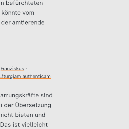
um befürchteten
s könnte vom
 der amtierende
-
Franziskus
-
Liturgiam authenticam
arrungskräfte sind
ei der Übersetzung
 nicht bieten und
Das ist vielleicht