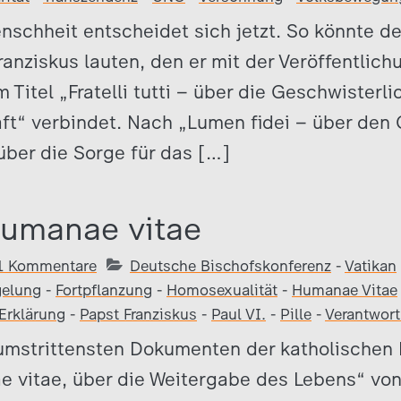
nschheit entscheidet sich jetzt. So könnte de
anziskus lauten, den er mit der Veröffentlich
 Titel „Fratelli tutti – über die Geschwisterli
aft“ verbindet. Nach „Lumen fidei – über den
über die Sorge für das […]
Humanae vitae
1 Kommentare
Deutsche Bischofskonferenz
-
Vatikan
gelung
-
Fortpflanzung
-
Homosexualität
-
Humanae Vitae
 Erklärung
-
Papst Franziskus
-
Paul VI.
-
Pille
-
Verantwort
umstrittensten Dokumenten der katholischen 
 vitae, über die Weitergabe des Lebens“ von 