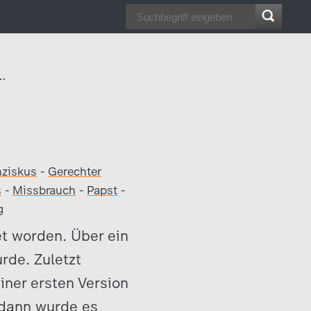
..
nziskus
-
Gerechter
s
-
Missbrauch
-
Papst
-
g
et worden. Über ein
rde. Zuletzt
einer ersten Version
 dann wurde es