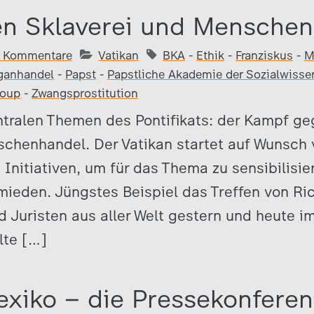
en Sklaverei und Mensche
 Kommentare
Vatikan
BKA
-
Ethik
-
Franziskus
-
M
ganhandel
-
Papst
-
Papstliche Akademie der Sozialwisse
roup
-
Zwangsprostitution
entralen Themen des Pontifikats: der Kampf 
chenhandel. Der Vatikan startet auf Wunsch 
Initiativen, um für das Thema zu sensibilisie
mieden. Jüngstes Beispiel das Treffen von Ric
 Juristen aus aller Welt gestern und heute im
lte […]
exiko – die Pressekonferen