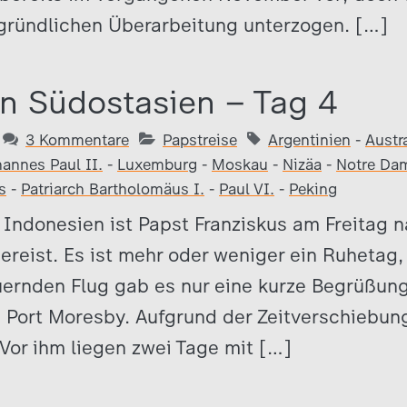
 gründlichen Überarbeitung unterzogen. […]
in Südostasien – Tag 4
3 Kommentare
Papstreise
Argentinien
-
Austr
annes Paul II.
-
Luxemburg
-
Moskau
-
Nizäa
-
Notre Da
s
-
Patriarch Bartholomäus I.
-
Paul VI.
-
Peking
 Indonesien ist Papst Franziskus am Freitag 
ereist. Es ist mehr oder weniger ein Ruhetag
ernden Flug gab es nur eine kurze Begrüßun
 Port Moresby. Aufgrund der Zeitverschiebun
Vor ihm liegen zwei Tage mit […]