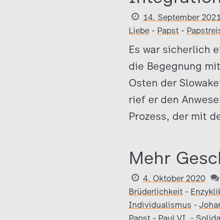
14. September 202
Liebe
-
Papst
-
Papstrei
Es war sicherlich 
die Begegnung mit
Osten der Slowakei
rief er den Anwese
Prozess, der mit 
Mehr Gesch
4. Oktober 2020
Brüderlichkeit
-
Enzykli
Individualismus
-
Johan
Papst
-
Paul VI.
-
Solida