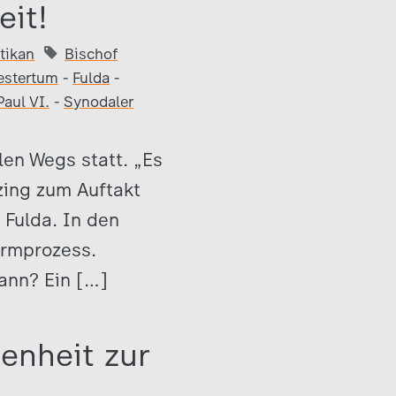
it!
tikan
Bischof
estertum
-
Fulda
-
Paul VI.
-
Synodaler
en Wegs statt. „Es
zing zum Auftakt
Fulda. In den
ormprozess.
ann? Ein […]
enheit zur