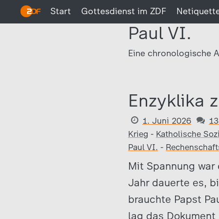
Start
Gottesdienst im ZDF
Netiquett
Paul VI.
Eine chronologische A
Enzyklika z
1. Juni 2026
13
Krieg
-
Katholische Sozi
Paul VI.
-
Rechenschafts
Mit Spannung war d
Jahr dauerte es, b
brauchte Papst Paul
lag das Dokument 