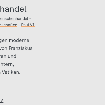
nhandel
enschenhandel
-
nschaften
-
Paul VI.
-
gegen moderne
von Franziskus
ren und
htern,
 Vatikan.
z