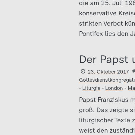
die am 25. Juli 19
konservative Kreis
strikten Verbot k
Pontifex lies den 
Der Papst 
23. Oktober 2017
Gottesdienstkongregat
-
Liturgie
-
London
-
Ma
Papst Franziskus 
groß. Das zeigte s
liturgischer Texte 
weist den zuständig