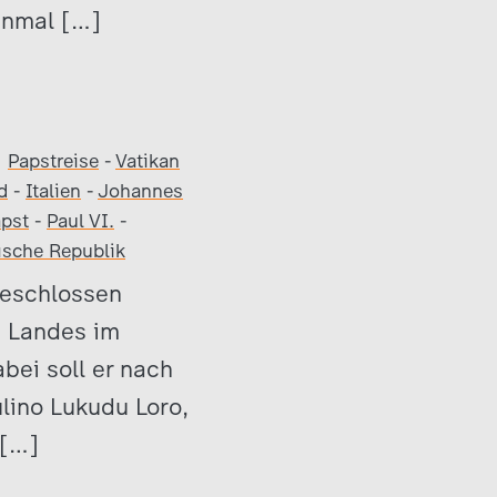
einmal […]
Papstreise
-
Vatikan
d
-
Italien
-
Johannes
pst
-
Paul VI.
-
nische Republik
geschlossen
s Landes im
bei soll er nach
lino Lukudu Loro,
 […]