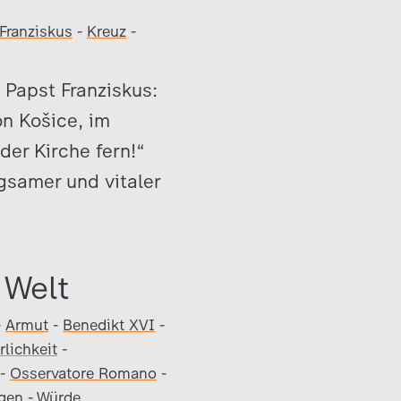
Franziskus
-
Kreuz
-
 Papst Franziskus:
n Košice, im
der Kirche fern!“
ngsamer und vitaler
 Welt
-
Armut
-
Benedikt XVI
-
lichkeit
-
-
Osservatore Romano
-
gen
-
Würde