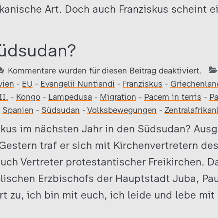
tikanische Art. Doch auch Franziskus scheint 
Südsudan?
Kommentare wurden für diesen Beitrag deaktiviert.
vien
-
EU
-
Evangelii Nuntiandi
-
Franziskus
-
Griechenlan
I.
-
Kongo
-
Lampedusa
-
Migration
-
Pacem in terris
-
Pa
-
Spanien
-
Südsudan
-
Volksbewegungen
-
Zentralafrika
iskus im nächsten Jahr in den Südsudan? Aus
 Gestern traf er sich mit Kirchenvertretern de
uch Vertreter protestantischer Freikirchen. Da
ischen Erzbischofs der Hauptstadt Juba, Pau
t zu, ich bin mit euch, ich leide und lebe mit