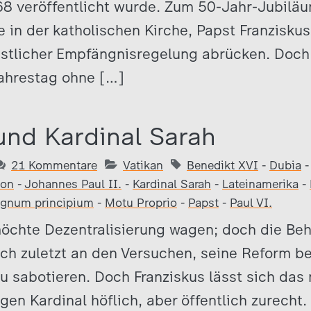
68 veröffentlicht wurde. Zum 50-Jahr-Jubilä
e in der katholischen Kirche, Papst Franzisku
ünstlicher Empfängnisregelung abrücken. Doch
Jahrestag ohne […]
und Kardinal Sarah
21 Kommentare
Vatikan
Benedikt XVI
-
Dubia
ion
-
Johannes Paul II.
-
Kardinal Sarah
-
Lateinamerika
-
gnum principium
-
Motu Proprio
-
Papst
-
Paul VI.
möchte Dezentralisierung wagen; doch die Beh
ich zuletzt an den Versuchen, seine Reform b
zu sabotieren. Doch Franziskus lässt sich das
en Kardinal höflich, aber öffentlich zurecht. 