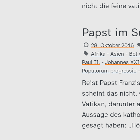
nicht die feine va
Papst im 
28. Oktober 2016
Afrika
-
Asien
-
Boli
Paul II.
-
Johannes XXII
Populorum progressio
Reist Papst Franz
scheint das nicht.
Vatikan, darunter a
Aussage des kathol
gesagt haben: „Hör