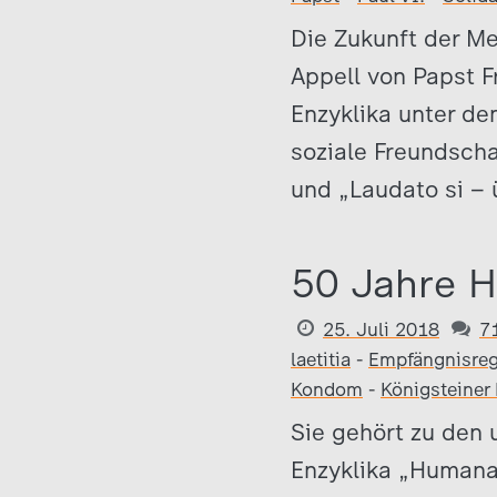
Die Zukunft der Me
Appell von Papst Fr
Enzyklika unter dem
soziale Freundsch
und „Laudato si – 
50 Jahre 
25. Juli 2018
7
laetitia
-
Empfängnisre
Kondom
-
Königsteiner
Sie gehört zu den 
Enzyklika „Humanae