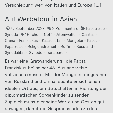
Verschiebung weg von Italien und Europa […]
Auf Werbetour in Asien
4. September 2023
2 Kommentare
Papstreise
-
Synode
"Kirche in Not"
-
Atomwaffen
-
Caritas
-
China
-
Franziskus
-
Kasachstan
-
Mongolei
-
Papst
-
Papstreise
-
Religionsfreiheit
-
Ruffini
-
Russland
-
Synodalität
-
Synode
-
Transparenz
Es war eine Gratwanderung , die Papst
Franziskus bei seiner 43. Auslandsreise
vollziehen musste. Mit der Mongolei, eingerahmt
von Russland und China, suchte er sich einen
idealen Ort aus, um Botschaften in Richtung der
diplomatischen Sorgenkinder zu senden.
Zugleich musste er seine Worte und Gesten gut
abwägen, damit die Gesprächsfäden zu den