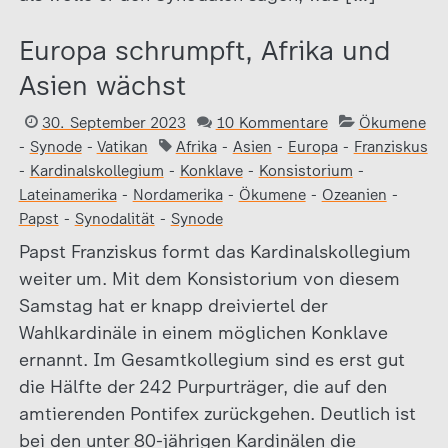
Europa schrumpft, Afrika und
Asien wächst
30. September 2023
10 Kommentare
Ökumene
-
Synode
-
Vatikan
Afrika
-
Asien
-
Europa
-
Franziskus
-
Kardinalskollegium
-
Konklave
-
Konsistorium
-
Lateinamerika
-
Nordamerika
-
Ökumene
-
Ozeanien
-
Papst
-
Synodalität
-
Synode
Papst Franziskus formt das Kardinalskollegium
weiter um. Mit dem Konsistorium von diesem
Samstag hat er knapp dreiviertel der
Wahlkardinäle in einem möglichen Konklave
ernannt. Im Gesamtkollegium sind es erst gut
die Hälfte der 242 Purpurträger, die auf den
amtierenden Pontifex zurückgehen. Deutlich ist
bei den unter 80-jährigen Kardinälen die