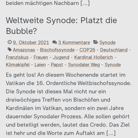
beiden mächtigen Nachbarn […]
Weltweite Synode: Platzt die
Bubble?
9. Oktober 2021
3 Kommentare
Synode
Amazonas
-
Bischofssynode
-
COP26
-
Deutschland
-
Franziskus
-
Frauen
-
Jugend
-
Kardinal Hollerich
-
Klimakipfel
-
Laien
-
Papst
-
Synodaler Weg
-
Synode
Es geht los! An diesem Wochenende startet im
Vatikan die 16. Ordentliche Weltbischofssynode.
Die Synode ist dieses Mal nicht nur ein
dreiwöchiges Treffen von Bischöfen und
Kardinälen im Vatikan, sondern ein zwei Jahre
dauernder Synodaler Prozess. Alle sollen gehört
und beteiligt werden, lautet das Credo. Das Ziel
ist hehr und die Worte zum Auftakt am […]