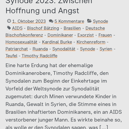
Synode 2023: Zwischen
Hoffnung und Angst
1. Oktober 2023
5 Kommentare
Synode
AIDS
-
Bischof Bätzing
-
Brasilien
-
Deutsche
Bischofskonferenz
-
Dominikaner
-
Exorzist
-
Frauen
-
Homosexualität
-
Kardinal Burke
-
Kirchenreform
-
Patriarchat
-
Ruanda
-
Synodalität
-
Synode
-
Syrien
-
Teufel
-
Timothy Radcliffe
Eine harte Erdung hat der ehemalige
Dominikanerobere, Timothy Radcliffe, den
Synodalen zum Beginn der Einkehrtage im
Vorfeld der Weltsynode zur Synodalität
zugemutet: durch Minen verwundete Kinder in
Ruanda, Gewalt in Syrien, die Stimme eines in
Brasilien inhaftierten Dominikaners, ein an AIDS
verstorbener junger Mann. Es wirkte beinahe so,
als wolle er den Synodalen sagen, was […]