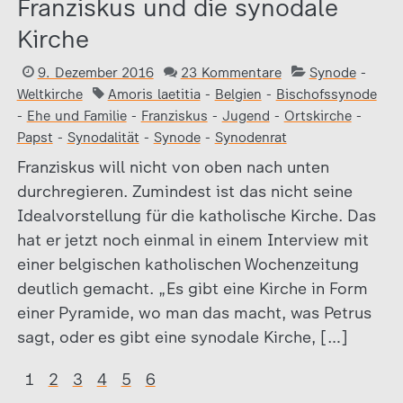
Franziskus und die synodale
Kirche
9. Dezember 2016
23 Kommentare
Synode
-
Weltkirche
Amoris laetitia
-
Belgien
-
Bischofssynode
-
Ehe und Familie
-
Franziskus
-
Jugend
-
Ortskirche
-
Papst
-
Synodalität
-
Synode
-
Synodenrat
Franziskus will nicht von oben nach unten
durchregieren. Zumindest ist das nicht seine
Idealvorstellung für die katholische Kirche. Das
hat er jetzt noch einmal in einem Interview mit
einer belgischen katholischen Wochenzeitung
deutlich gemacht. „Es gibt eine Kirche in Form
einer Pyramide, wo man das macht, was Petrus
sagt, oder es gibt eine synodale Kirche, […]
1
2
3
4
5
6