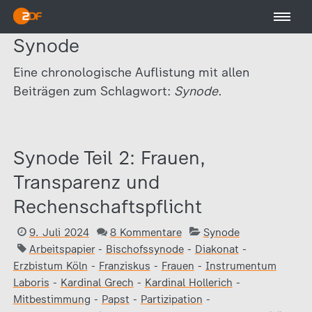
Synode
Eine chronologische Auflistung mit allen
Beiträgen zum Schlagwort:
Synode.
Synode Teil 2: Frauen,
Transparenz und
Rechenschaftspflicht
9. Juli 2024
8 Kommentare
Synode
Arbeitspapier
-
Bischofssynode
-
Diakonat
-
Erzbistum Köln
-
Franziskus
-
Frauen
-
Instrumentum
Laboris
-
Kardinal Grech
-
Kardinal Hollerich
-
Mitbestimmung
-
Papst
-
Partizipation
-