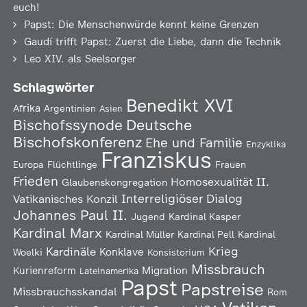
euch!
Papst: Die Menschenwürde kennt keine Grenzen
Gaudí trifft Papst: Zuerst die Liebe, dann die Technik
Leo XIV. als Seelsorger
Schlagwörter
Benedikt XVI
Afrika
Argentinien
Asien
Deutsche
Bischofssynode
Bischofskonferenz
Ehe und Familie
Enzyklika
Franziskus
Europa
Flüchtlinge
Frauen
Frieden
Homosexualität
II.
Glaubenskongregation
Interreligiöser Dialog
Vatikanisches Konzil
Johannes Paul II.
Jugend
Kardinal Kasper
Kardinal Marx
Kardinal Müller
Kardinal Pell
Kardinal
Kardinäle
Krieg
Konklave
Woelki
Konsistorium
Missbrauch
Kurienreform
Migration
Lateinamerika
Papst
Papstreise
Missbrauchsskandal
Rom