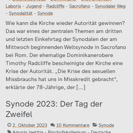
Laboris
-
Jugend
-
Radcliffe
-
Sacrofano
-
Synodaler Weg
-
Synodalität
-
Synode
Wie kann die Kirche wieder Autorität gewinnen?
Das war eines der zentralen Themen am dritten
und letzten Einkehrtag der Synodalen der am
Mittwoch beginnenden Weltsynode in Sacrofano
bei Rom. Der ehemalige Dominikanerobere
Timothy Radcliffe bescheinigte der Kirche eine
Krise der Autorität. „Die Krise des sexuellen
Missbrauchs hat uns in Misskredit gebracht“,
erklärte der 78-Jährige, der […]
Synode 2023: Der Tag der
Zweifel
2. Oktober 2023
10 Kommentare
Synode
Amoris laetitia
-
Bischofskollegium
-
Deutsche