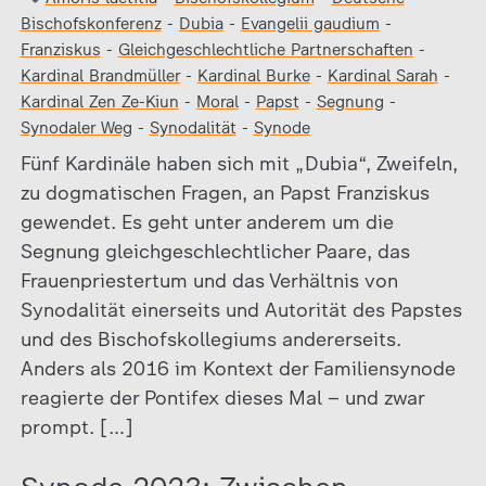
Bischofskonferenz
-
Dubia
-
Evangelii gaudium
-
Franziskus
-
Gleichgeschlechtliche Partnerschaften
-
Kardinal Brandmüller
-
Kardinal Burke
-
Kardinal Sarah
-
Kardinal Zen Ze-Kiun
-
Moral
-
Papst
-
Segnung
-
Synodaler Weg
-
Synodalität
-
Synode
Fünf Kardinäle haben sich mit „Dubia“, Zweifeln,
zu dogmatischen Fragen, an Papst Franziskus
gewendet. Es geht unter anderem um die
Segnung gleichgeschlechtlicher Paare, das
Frauenpriestertum und das Verhältnis von
Synodalität einerseits und Autorität des Papstes
und des Bischofskollegiums andererseits.
Anders als 2016 im Kontext der Familiensynode
reagierte der Pontifex dieses Mal – und zwar
prompt. […]