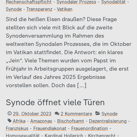
Rechenschaftspflicht
-
Synodaler Prozess
-
Synodalität
-
Synode
-
Transparenz
-
Vatikan
Sind die heißen Eisen draußen? Diese Frage
stellten sich viele mit Blick auf die zweite
Synodenversammlung im Rahmen des
weltweiten Synodalen Prozesses, die im Oktober
im Vatikan stattfindet. Die Antwort: ein klares
„Jein“. Viele Themen wurden vom Papst im
Frühjahr in Arbeitsgruppen ausgelagert, die erst
im Verlauf des Jahres 2025 Ergebnisse
vorstellen sollen. Doch das […]
Synode öffnet viele Türen
29. Oktober 2023
2 Kommentare
Synode
Afrika
-
Amazonas
-
Bischofsamt
-
Dezentralisierung
-
Franziskus
-
Frauendiakonat
-
Frauenordination
-
Homosexualität
-
Kardinal Hollerich
-
Kirchenrecht
-