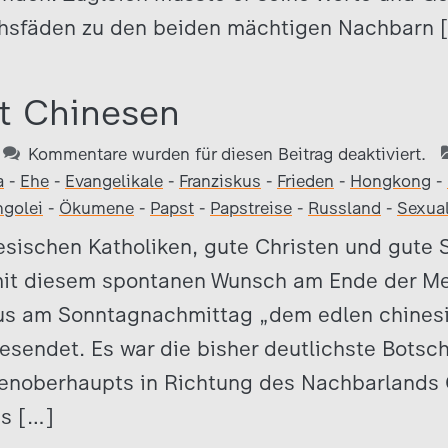
hsfäden zu den beiden mächtigen Nachbarn 
t Chinesen
Kommentare wurden für diesen Beitrag deaktiviert.
a
-
Ehe
-
Evangelikale
-
Franziskus
-
Frieden
-
Hongkong
-
golei
-
Ökumene
-
Papst
-
Papstreise
-
Russland
-
Sexual
nesischen Katholiken, gute Christen und gute 
mit diesem spontanen Wunsch am Ende der Me
kus am Sonntagnachmittag „dem edlen chinesi
esendet. Es war die bisher deutlichste Botsc
henoberhaupts in Richtung des Nachbarlands
us […]