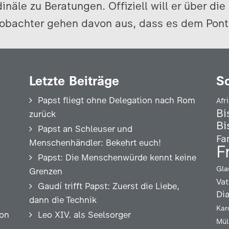
inäle zu Beratungen. Offiziell will er über di
obachter gehen davon aus, dass es dem Pont
Letzte Beiträge
S
Papst fliegt ohne Delegation nach Rom
Afr
Bi
zurück
Bi
Papst an Schleuser und
Fa
Menschenhändler: Bekehrt euch!
F
Papst: Die Menschenwürde kennt keine
Gla
Grenzen
Vat
Gaudí trifft Papst: Zuerst die Liebe,
Di
dann die Technik
Kar
ion
Leo XIV. als Seelsorger
Mül