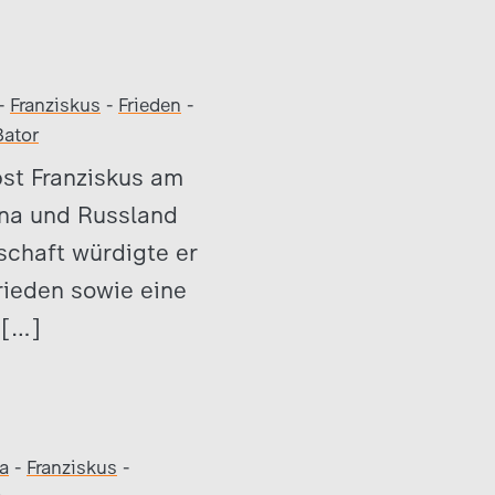
-
Franziskus
-
Frieden
-
Bator
pst Franziskus am
ina und Russland
lschaft würdigte er
ieden sowie eine
 […]
a
-
Franziskus
-