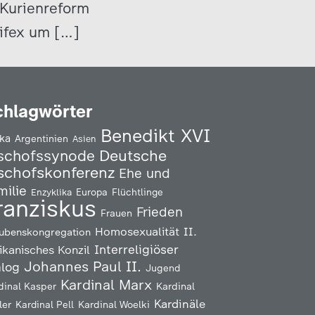
e Kurienreform
ifex um […]
chlagwörter
Benedikt XVI
ika
Argentinien
Asien
Deutsche
schofssynode
schofskonferenz
Ehe und
milie
Enzyklika
Europa
Flüchtlinge
ranziskus
Frieden
Frauen
Homosexualität
II.
ubenskongregation
Interreligiöser
ikanisches Konzil
Johannes Paul II.
alog
Jugend
Kardinal Marx
Kardinal
dinal Kasper
Kardinäle
ler
Kardinal Pell
Kardinal Woelki