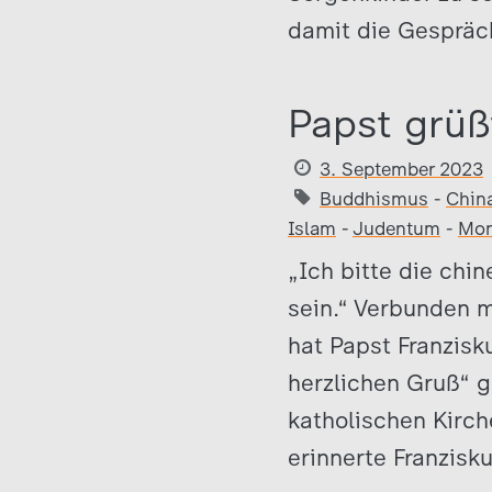
damit die Gespräc
Papst grüß
3. September 2023
Buddhismus
-
Chin
Islam
-
Judentum
-
Mon
„Ich bitte die chi
sein.“ Verbunden 
hat Papst Franzis
herzlichen Gruß“ g
katholischen Kirc
erinnerte Franzisk