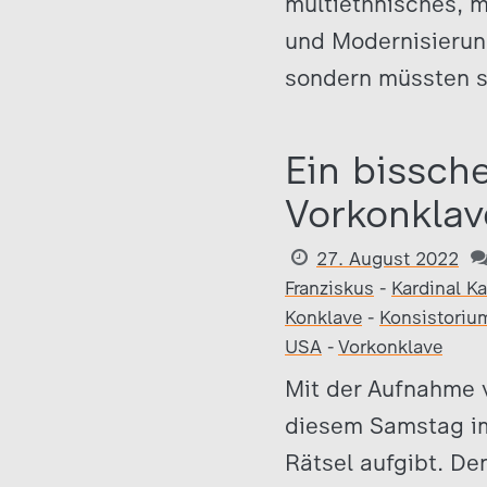
multiethnisches, m
und Modernisierun
sondern müssten s
Ein bissch
Vorkonklav
27. August 2022
Franziskus
-
Kardinal K
Konklave
-
Konsistoriu
USA
-
Vorkonklave
Mit der Aufnahme v
diesem Samstag im 
Rätsel aufgibt. De