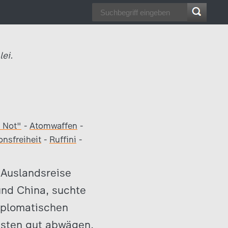
ei.
n Not"
-
Atomwaffen
-
onsfreiheit
-
Ruffini
-
 Auslandsreise
und China, suchte
diplomatischen
esten gut abwägen,