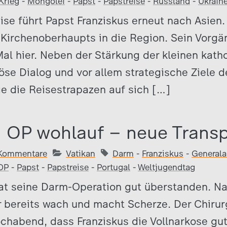
Krieg
-
Mongolei
-
Papst
-
Papstreise
-
Russland
-
Ukrain
ise führt Papst Franziskus erneut nach Asien. 
Kirchenoberhaupts in die Region. Sein Vorgä
Mal hier. Neben der Stärkung der kleinen kat
iöse Dialog und vor allem strategische Ziele d
e die Reisestrapazen auf sich […]
 OP wohlauf – neue Trans
Kommentare
Vatikan
Darm
-
Franziskus
-
Generala
OP
-
Papst
-
Papstreise
-
Portugal
-
Weltjugendtag
hat seine Darm-Operation gut überstanden. N
er bereits wach und macht Scherze. Der Chirurg
ochabend, dass Franziskus die Vollnarkose gu