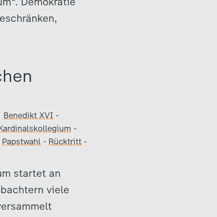
ium“. Demokratie
beschränken,
chen
Benedikt XVI
-
Kardinalskollegium
-
-
Papstwahl
-
Rücktritt
-
um startet an
obachtern viele
 versammelt