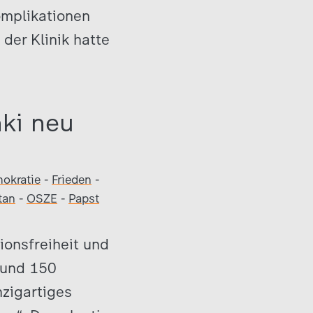
omplikationen
der Klinik hatte
nki neu
okratie
-
Frieden
-
tan
-
OSZE
-
Papst
ionsfreiheit und
rund 150
zigartiges