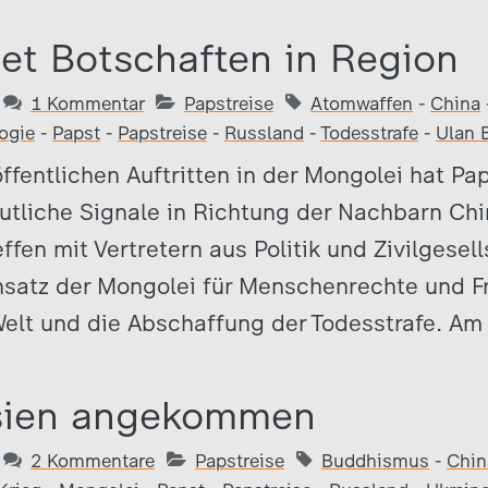
et Botschaften in Region
1 Kommentar
Papstreise
Atomwaffen
-
China
ogie
-
Papst
-
Papstreise
-
Russland
-
Todesstrafe
-
Ulan 
öffentlichen Auftritten in der Mongolei hat Pa
utliche Signale in Richtung der Nachbarn Ch
fen mit Vertretern aus Politik und Zivilgesel
satz der Mongolei für Menschenrechte und Fr
elt und die Abschaffung der Todesstrafe. Am
Asien angekommen
2 Kommentare
Papstreise
Buddhismus
-
Chin