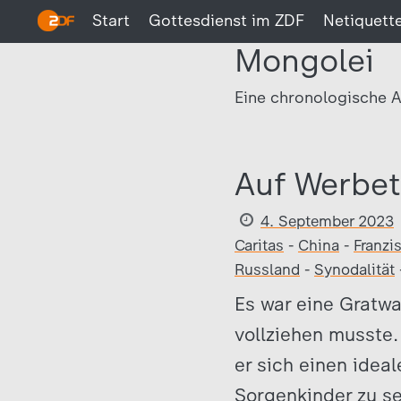
Start
Gottesdienst im ZDF
Netiquett
Mongolei
Eine chronologische A
Auf Werbet
4. September 2023
Caritas
-
China
-
Franzi
Russland
-
Synodalität
Es war eine Gratwa
vollziehen musste.
er sich einen idea
Sorgenkinder zu s