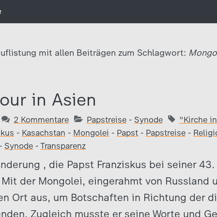
e
uflistung mit allen Beiträgen zum Schlagwort:
Mongol
our in Asien
2 Kommentare
Papstreise
-
Synode
"Kirche i
skus
-
Kasachstan
-
Mongolei
-
Papst
-
Papstreise
-
Religi
-
Synode
-
Transparenz
nderung , die Papst Franziskus bei seiner 43.
 Mit der Mongolei, eingerahmt von Russland 
len Ort aus, um Botschaften in Richtung der 
enden. Zugleich musste er seine Worte und G