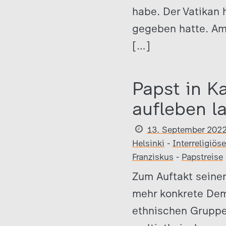
habe. Der Vatikan 
gegeben hatte. Am 
[…]
Papst in K
aufleben l
13. September 202
Helsinki
-
Interreligiös
Franziskus
-
Papstreise
Zum Auftakt seiner
mehr konkrete Dem
ethnischen Gruppe