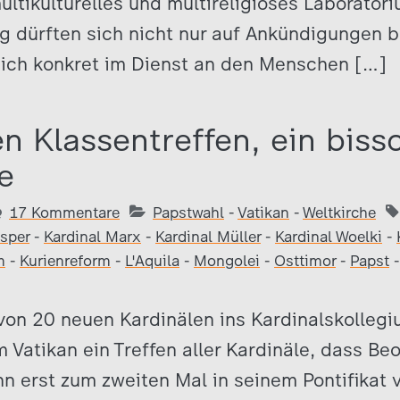
ultikulturelles und multireligiöses Laborator
g dürften sich nicht nur auf Ankündigungen 
ich konkret im Dienst an den Menschen […]
en Klassentreffen, ein biss
e
17 Kommentare
Papstwahl
-
Vatikan
-
Weltkirche
asper
-
Kardinal Marx
-
Kardinal Müller
-
Kardinal Woelki
-
m
-
Kurienreform
-
L'Aquila
-
Mongolei
-
Osttimor
-
Papst
on 20 neuen Kardinälen ins Kardinalskollegi
Vatikan ein Treffen aller Kardinäle, dass Be
nn erst zum zweiten Mal in seinem Pontifikat