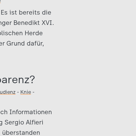
e
Es ist bereits die
nger Benedikt XVI.
holischen Herde
er Grund dafür,
parenz?
udienz
-
Knie
-
ach Informationen
 Sergio Alfieri
t überstanden