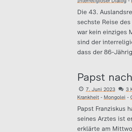
Interreligiöser Dialog
-
Die 43. Auslandsre
sechste Reise des 
war kein einziges 
sind der interrelig
dass der 86-Jährig
Papst nach
7. Juni 2023
3 
Krankheit
-
Mongolei
-
Papst Franziskus 
seines Arztes ist 
erklärte am Mittw