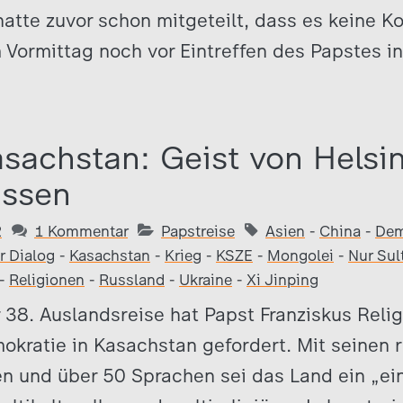
hatte zuvor schon mitgeteilt, dass es keine K
Vormittag noch vor Eintreffen des Papstes in 
asachstan: Geist von Helsi
assen
2
1 Kommentar
Papstreise
Asien
-
China
-
Dem
er Dialog
-
Kasachstan
-
Krieg
-
KSZE
-
Mongolei
-
Nur Sul
-
Religionen
-
Russland
-
Ukraine
-
Xi Jinping
 38. Auslandsreise hat Papst Franziskus Relig
okratie in Kasachstan gefordert. Mit seinen 
n und über 50 Sprachen sei das Land ein „ein