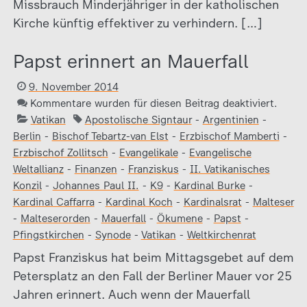
Missbrauch Minderjähriger in der katholischen
Kirche künftig effektiver zu verhindern. […]
Papst erinnert an Mauerfall
9. November 2014
Kommentare wurden für diesen Beitrag deaktiviert.
Vatikan
Apostolische Signtaur
-
Argentinien
-
Berlin
-
Bischof Tebartz-van Elst
-
Erzbischof Mamberti
-
Erzbischof Zollitsch
-
Evangelikale
-
Evangelische
Weltallianz
-
Finanzen
-
Franziskus
-
II. Vatikanisches
Konzil
-
Johannes Paul II.
-
K9
-
Kardinal Burke
-
Kardinal Caffarra
-
Kardinal Koch
-
Kardinalsrat
-
Malteser
-
Malteserorden
-
Mauerfall
-
Ökumene
-
Papst
-
Pfingstkirchen
-
Synode
-
Vatikan
-
Weltkirchenrat
Papst Franziskus hat beim Mittagsgebet auf dem
Petersplatz an den Fall der Berliner Mauer vor 25
Jahren erinnert. Auch wenn der Mauerfall