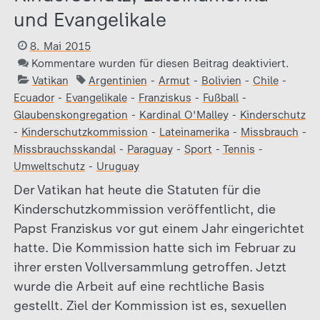
und Evangelikale
8. Mai 2015
Kommentare wurden für diesen Beitrag deaktiviert.
Vatikan
Argentinien
-
Armut
-
Bolivien
-
Chile
-
Ecuador
-
Evangelikale
-
Franziskus
-
Fußball
-
Glaubenskongregation
-
Kardinal O'Malley
-
Kinderschutz
-
Kinderschutzkommission
-
Lateinamerika
-
Missbrauch
-
Missbrauchsskandal
-
Paraguay
-
Sport
-
Tennis
-
Umweltschutz
-
Uruguay
Der Vatikan hat heute die Statuten für die
Kinderschutzkommission veröffentlicht, die
Papst Franziskus vor gut einem Jahr eingerichtet
hatte. Die Kommission hatte sich im Februar zu
ihrer ersten Vollversammlung getroffen. Jetzt
wurde die Arbeit auf eine rechtliche Basis
gestellt. Ziel der Kommission ist es, sexuellen