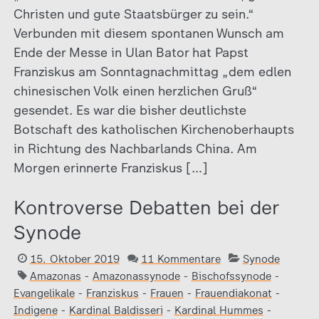
Christen und gute Staatsbürger zu sein.“
Verbunden mit diesem spontanen Wunsch am
Ende der Messe in Ulan Bator hat Papst
Franziskus am Sonntagnachmittag „dem edlen
chinesischen Volk einen herzlichen Gruß“
gesendet. Es war die bisher deutlichste
Botschaft des katholischen Kirchenoberhaupts
in Richtung des Nachbarlands China. Am
Morgen erinnerte Franziskus […]
Kontroverse Debatten bei der
Synode
15. Oktober 2019
11 Kommentare
Synode
Amazonas
-
Amazonassynode
-
Bischofssynode
-
Evangelikale
-
Franziskus
-
Frauen
-
Frauendiakonat
-
Indigene
-
Kardinal Baldisseri
-
Kardinal Hummes
-