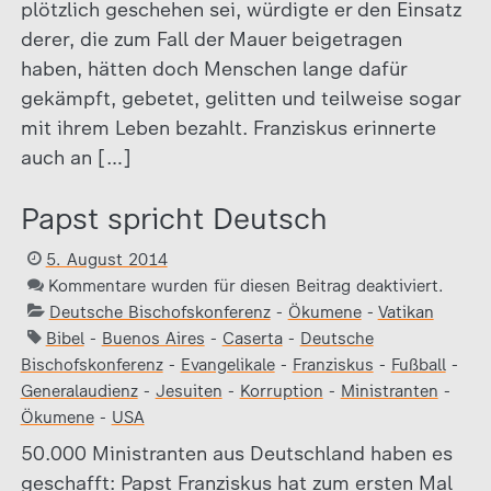
plötzlich geschehen sei, würdigte er den Einsatz
derer, die zum Fall der Mauer beigetragen
haben, hätten doch Menschen lange dafür
gekämpft, gebetet, gelitten und teilweise sogar
mit ihrem Leben bezahlt. Franziskus erinnerte
auch an […]
Papst spricht Deutsch
5. August 2014
Kommentare wurden für diesen Beitrag deaktiviert.
Deutsche Bischofskonferenz
-
Ökumene
-
Vatikan
Bibel
-
Buenos Aires
-
Caserta
-
Deutsche
Bischofskonferenz
-
Evangelikale
-
Franziskus
-
Fußball
-
Generalaudienz
-
Jesuiten
-
Korruption
-
Ministranten
-
Ökumene
-
USA
50.000 Ministranten aus Deutschland haben es
geschafft: Papst Franziskus hat zum ersten Mal