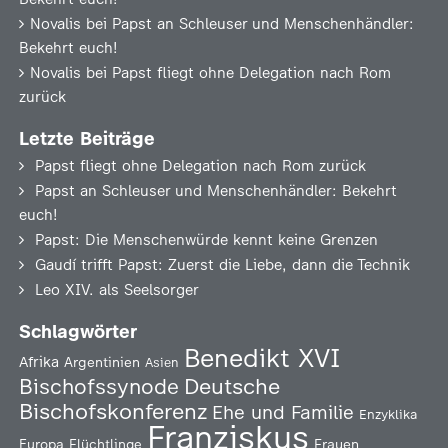
Novalis
bei
Papst an Schleuser und Menschenhändler:
Bekehrt euch!
Novalis
bei
Papst fliegt ohne Delegation nach Rom
zurück
Letzte Beiträge
Papst fliegt ohne Delegation nach Rom zurück
Papst an Schleuser und Menschenhändler: Bekehrt
euch!
Papst: Die Menschenwürde kennt keine Grenzen
Gaudí trifft Papst: Zuerst die Liebe, dann die Technik
Leo XIV. als Seelsorger
Schlagwörter
Benedikt XVI
Afrika
Argentinien
Asien
Deutsche
Bischofssynode
Bischofskonferenz
Ehe und Familie
Enzyklika
Franziskus
Europa
Flüchtlinge
Frauen