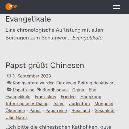
Evangelikale
Eine chronologische Auflistung mit allen
Beiträgen zum Schlagwort:
Evangelikale.
Papst grüßt Chinesen
3. September 2023
Kommentare wurden für diesen Beitrag deaktiviert.
Papstreise
Buddhismus
-
China
-
Ehe
-
Evangelikale
-
Franziskus
-
Frieden
-
Hongkong
-
Interreligiöser Dialog
-
Islam
-
Judentum
-
Mongolei
-
Ökumene
-
Papst
-
Papstreise
-
Russland
-
Sexualität
-
Ulan Bator
„Ich bitte die chinesischen Katholiken, gute