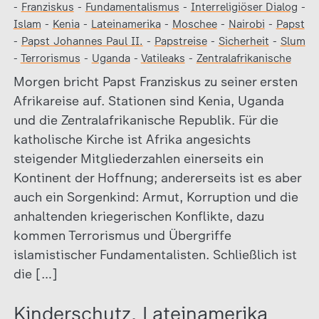
-
Franziskus
-
Fundamentalismus
-
Interreligiöser Dialog
-
Islam
-
Kenia
-
Lateinamerika
-
Moschee
-
Nairobi
-
Papst
-
Papst Johannes Paul II.
-
Papstreise
-
Sicherheit
-
Slum
-
Terrorismus
-
Uganda
-
Vatileaks
-
Zentralafrikanische
Morgen bricht Papst Franziskus zu seiner ersten
Afrikareise auf. Stationen sind Kenia, Uganda
und die Zentralafrikanische Republik. Für die
katholische Kirche ist Afrika angesichts
steigender Mitgliederzahlen einerseits ein
Kontinent der Hoffnung; andererseits ist es aber
auch ein Sorgenkind: Armut, Korruption und die
anhaltenden kriegerischen Konflikte, dazu
kommen Terrorismus und Übergriffe
islamistischer Fundamentalisten. Schließlich ist
die […]
Kinderschutz, Lateinamerika