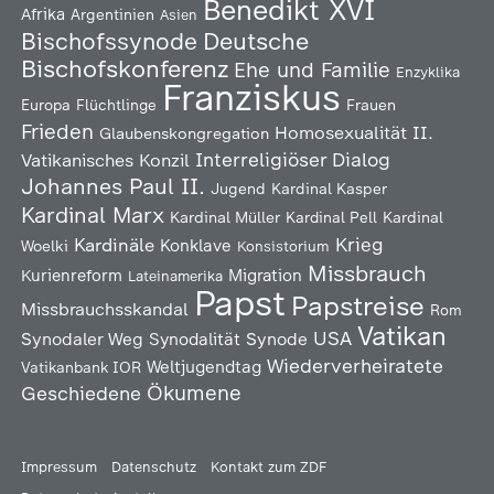
Benedikt XVI
Afrika
Argentinien
Asien
Deutsche
Bischofssynode
Bischofskonferenz
Ehe und Familie
Enzyklika
Franziskus
Europa
Flüchtlinge
Frauen
Frieden
Homosexualität
II.
Glaubenskongregation
Interreligiöser Dialog
Vatikanisches Konzil
Johannes Paul II.
Jugend
Kardinal Kasper
Kardinal Marx
Kardinal Müller
Kardinal Pell
Kardinal
Kardinäle
Krieg
Konklave
Woelki
Konsistorium
Missbrauch
Kurienreform
Migration
Lateinamerika
Papst
Papstreise
Missbrauchsskandal
Rom
Vatikan
USA
Synodaler Weg
Synodalität
Synode
Wiederverheiratete
Weltjugendtag
Vatikanbank IOR
Ökumene
Geschiedene
Impressum
Datenschutz
Kontakt zum ZDF