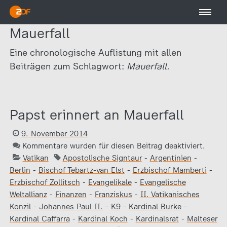
Mauerfall
Eine chronologische Auflistung mit allen
Beiträgen zum Schlagwort:
Mauerfall.
Papst erinnert an Mauerfall
9. November 2014
Kommentare wurden für diesen Beitrag deaktiviert.
Vatikan
Apostolische Signtaur
-
Argentinien
-
Berlin
-
Bischof Tebartz-van Elst
-
Erzbischof Mamberti
-
Erzbischof Zollitsch
-
Evangelikale
-
Evangelische
Weltallianz
-
Finanzen
-
Franziskus
-
II. Vatikanisches
Konzil
-
Johannes Paul II.
-
K9
-
Kardinal Burke
-
Kardinal Caffarra
-
Kardinal Koch
-
Kardinalsrat
-
Malteser