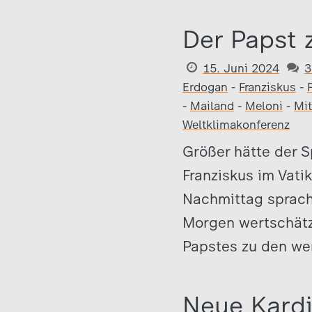
Der Papst 
15. Juni 2024
3
Erdogan
-
Franziskus
-
F
-
Mailand
-
Meloni
-
Mit
Weltklimakonferenz
Größer hätte der 
Franziskus im Vat
Nachmittag sprach
Morgen wertschätz
Papstes zu den we
Neue Kardi