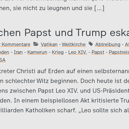
nen, sie nicht zu leugnen und sie […]
schen Papst und Trump eska
9 Kommentare
Vatikan
-
Weltkirche
Abtreibung
-
A
eden
-
Iran
-
Kamerun
-
Krieg
-
Leo XIV.
-
Papst
-
Papstrei
SA
treter Christi auf Erden auf einen selbsterna
ein schlechter Witz beginnen. Doch heute ist de
ens zwischen Papst Leo XIV. und US-Präsiden
en. In einem beispiellosen Akt kritisierte 
lliarden Katholiken scharf. „Leo sollte sich a