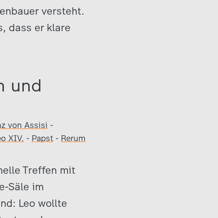
ckenbauer versteht.
s, dass er klare
n und
nz von Assisi
-
eo XIV.
-
Papst
-
Rerum
elle Treffen mit
e-Säle im
nd: Leo wollte