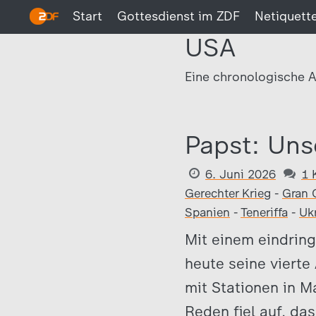
Start
Gottesdienst im ZDF
Netiquett
USA
Eine chronologische A
Papst: Uns
6. Juni 2026
1 
Gerechter Krieg
-
Gran 
Spanien
-
Teneriffa
-
Uk
Mit einem eindring
heute seine vierte
mit Stationen in M
Reden fiel auf, da