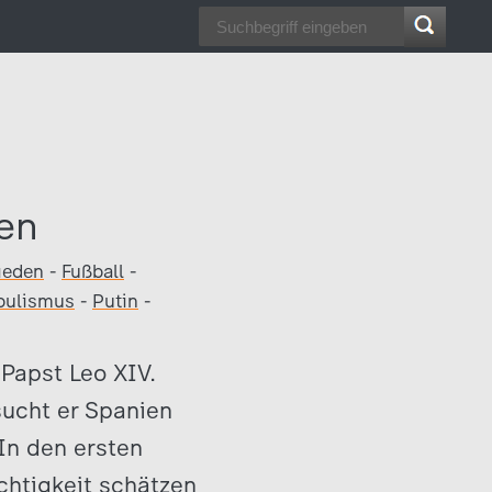
den
ieden
-
Fußball
-
pulismus
-
Putin
-
 Papst Leo XIV.
sucht er Spanien
 In den ersten
ichtigkeit schätzen