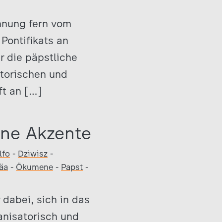
annung fern vom
Pontifikats an
r die päpstliche
atorischen und
ft an […]
ene Akzente
lfo
-
Dziwisz
-
äa
-
Ökumene
-
Papst
-
 dabei, sich in das
anisatorisch und