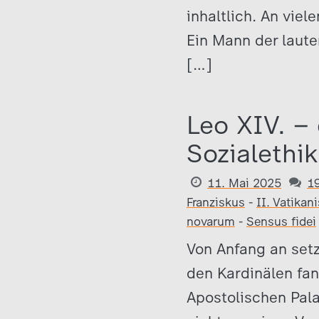
inhaltlich. An viel
Ein Mann der lauten
[…]
Leo XIV. –
Sozialethik
11. Mai 2025
1
Franziskus
-
II. Vatikan
novarum
-
Sensus fidei
Von Anfang an setz
den Kardinälen fa
Apostolischen Pala