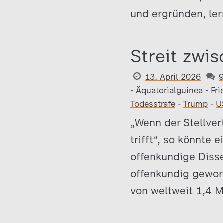
und ergründen, ler
Streit zwi
13. April 2026
-
Äquatorialguinea
-
Fri
Todesstrafe
-
Trump
-
U
„Wenn der Stellver
trifft“, so könnte 
offenkundige Diss
offenkundig geword
von weltweit 1,4 Mi