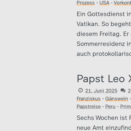
Prozess
-
USA
-
Vorkon
Ein Gottesdienst i
Vatikan. So begeht
diesem Freitag. Er
Sommerresidenz in
auch protokollaris
Papst Leo 
21. Juni 2025
2
Franziskus
-
Gänswein
Papstreise
-
Peru
-
Prim
Sechs Wochen ist R
neue Amt einzufind