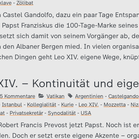
klave
-
Zölibat
n Castel Gandolfo, dazu ein paar Tage Entsp
 Papst Franziskus die 100-Tage-Marke seines 
 setzt sich damit von seinem Vorgänger ab, de
 den Albaner Bergen mied. In vielen organis
chen Dingen geht Leo XIV. eigene Wege, knüp
XIV. – Kontinuität und eig
5 Kommentare
Vatikan
Argentinien
-
Castelgando
-
Istanbul
-
Kollegialität
-
Kurie
-
Leo XIV.
-
Mozzetta
-
Niz
at
-
Privatsekretär
-
Synodalität
-
USA
obert Francis Prevost jetzt Papst. Noch ist er
en. Doch er setzt erste eigene Akzente – org