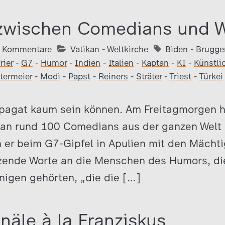
zwischen Comedians und We
 Kommentare
Vatikan
-
Weltkirche
Biden
-
Brugge
rier
-
G7
-
Humor
-
Indien
-
Italien
-
Kaptan
-
KI
-
Künstli
termeier
-
Modi
-
Papst
-
Reiners
-
Sträter
-
Triest
-
Türkei
Spagat kaum sein können. Am Freitagmorgen h
ikan rund 100 Comedians aus der ganzen Welt 
 er beim G7-Gipfel in Apulien mit den Mächti
ende Worte an die Menschen des Humors, die
nigen gehörten, „die die […]
näle à la Franziskus