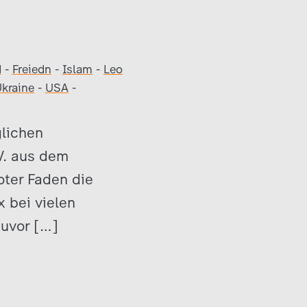
d
-
Freiedn
-
Islam
-
Leo
kraine
-
USA
-
glichen
V. aus dem
oter Faden die
x bei vielen
zuvor […]