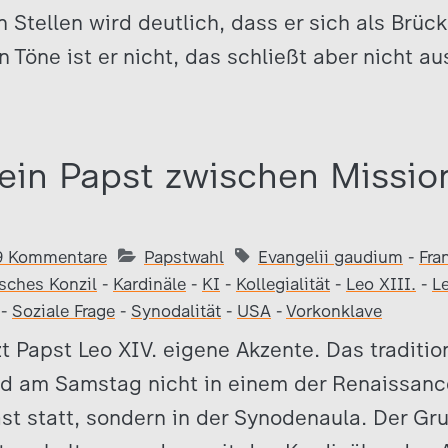
en Stellen wird deutlich, dass er sich als Brü
 Töne ist er nicht, das schließt aber nicht au
 ein Papst zwischen Missio
9 Kommentare
Papstwahl
Evangelii gaudium
-
Fra
isches Konzil
-
Kardinäle
-
KI
-
Kollegialität
-
Leo XIII.
-
L
-
Soziale Frage
-
Synodalität
-
USA
-
Vorkonklave
t Papst Leo XIV. eigene Akzente. Das tradition
nd am Samstag nicht in einem der Renaissanc
st statt, sondern in der Synodenaula. Der Gru