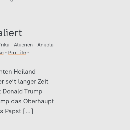
liert
frika
-
Algerien
-
Angola
se
-
Pro Life
-
nnten Heiland
r seit langer Zeit
t Donald Trump
Trump das Oberhaupt
ls Papst […]