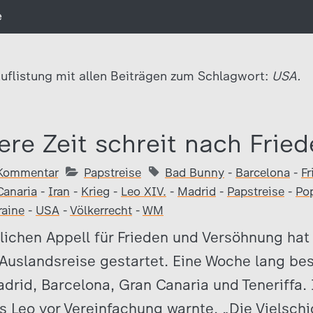
e
uflistung mit allen Beiträgen zum Schlagwort:
USA.
ere Zeit schreit nach Frie
Kommentar
Papstreise
Bad Bunny
-
Barcelona
-
Fr
Canaria
-
Iran
-
Krieg
-
Leo XIV.
-
Madrid
-
Papstreise
-
Po
raine
-
USA
-
Völkerrecht
-
WM
lichen Appell für Frieden und Versöhnung hat
 Auslandsreise gestartet. Eine Woche lang be
adrid, Barcelona, Gran Canaria und Teneriffa.
ss Leo vor Vereinfachung warnte. „Die Vielsch