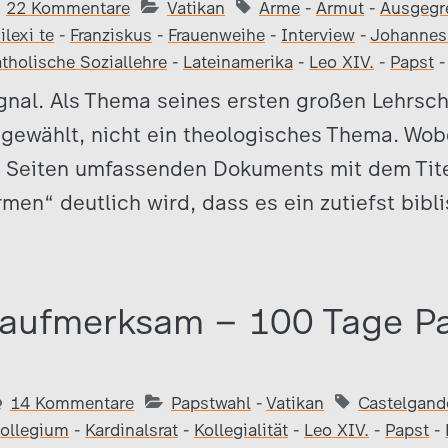
22 Kommentare
Vatikan
Arme
-
Armut
-
Ausgegr
ilexi te
-
Franziskus
-
Frauenweihe
-
Interview
-
Johannes 
tholische Soziallehre
-
Lateinamerika
-
Leo XIV.
-
Papst
Signal. Als Thema seines ersten großen Lehrsc
 gewählt, nicht ein theologisches Thema. Wob
 Seiten umfassenden Dokuments mit dem Titel
rmen“ deutlich wird, dass es ein zutiefst bibl
 aufmerksam – 100 Tage P
14 Kommentare
Papstwahl
-
Vatikan
Castelgand
kollegium
-
Kardinalsrat
-
Kollegialität
-
Leo XIV.
-
Papst
-