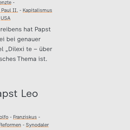
enzte
-
Paul II.
-
Kapitalismus
-
USA
hreibens hat Papst
ei bei genauer
 „Dilexi te – über
isches Thema ist.
apst Leo
olfo
-
Franziskus
-
Reformen
-
Synodaler