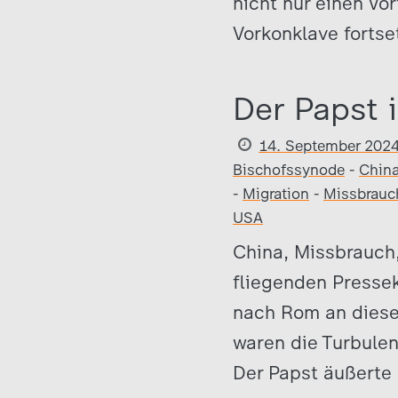
nicht nur einen Vo
Vorkonklave fortse
Der Papst 
14. September 202
Bischofssynode
-
Chin
-
Migration
-
Missbrauc
USA
China, Missbrauch
fliegenden Presse
nach Rom an diese
waren die Turbulen
Der Papst äußerte 