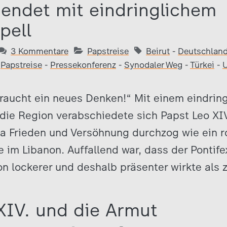
 endet mit eindringlichem
pell
3 Kommentare
Papstreise
Beirut
-
Deutschlan
-
Papstreise
-
Pressekonferenz
-
Synodaler Weg
-
Türkei
-
U
raucht ein neues Denken!“ Mit einem eindrin
 die Region verabschiedete sich Papst Leo XI
a Frieden und Versöhnung durchzog wie ein r
 im Libanon. Auffallend war, dass der Pontife
n lockerer und deshalb präsenter wirkte als 
XIV. und die Armut