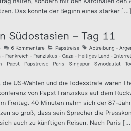
rtrag halten, sondern mit den Kardinälen den
tzen. Das könnte der Beginn eines stärker […
in Südostasien – Tag 11
4
6 Kommentare
Papstreise
Abtreibung
-
Arge
a
-
Frankreich
-
Franziskus
-
Gaza
-
Heiliges Land
-
Interre
h
-
Papst
-
Papstreise
-
Paris
-
Singapur
-
Synodalität
-
To
, die US-Wahlen und die Todesstrafe waren T
konferenz von Papst Franziskus auf dem Rüc
m Freitag. 40 Minuten nahm sich der 87-Jähr
zen so groß, dass sein Sprecher die Pressko
sich auch zu künftigen Reisen. Nach Paris […