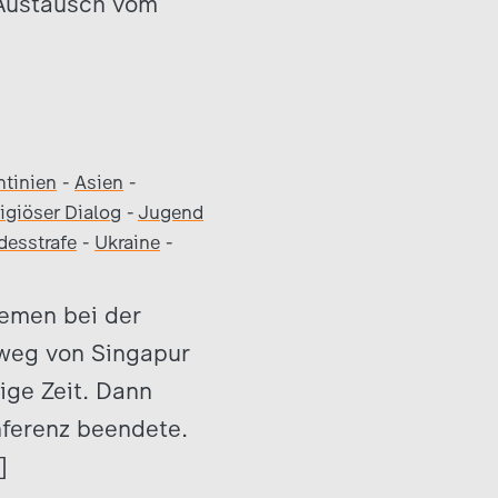
 Austausch vom
]
ntinien
-
Asien
-
ligiöser Dialog
-
Jugend
desstrafe
-
Ukraine
-
hemen bei der
kweg von Singapur
ige Zeit. Dann
nferenz beendete.
]