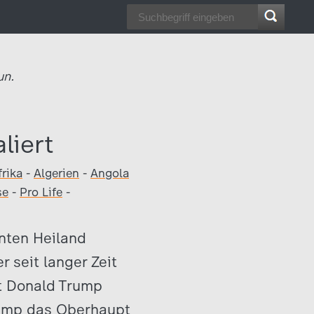
un.
liert
frika
-
Algerien
-
Angola
se
-
Pro Life
-
nnten Heiland
r seit langer Zeit
t Donald Trump
Trump das Oberhaupt