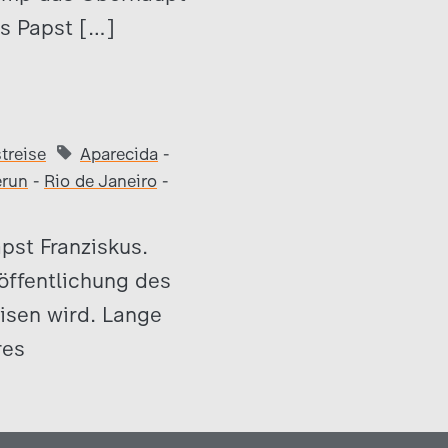
ls Papst […]
treise
Aparecida
-
run
-
Rio de Janeiro
-
pst Franziskus.
röffentlichung des
eisen wird. Lange
res