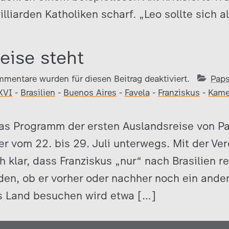
lliarden Katholiken scharf. „Leo sollte sich a
eise steht
mentare wurden für diesen Beitrag deaktiviert.
Paps
XVI
-
Brasilien
-
Buenos Aires
-
Favela
-
Franziskus
-
Kame
 das Programm der ersten Auslandsreise von Pa
 er vom 22. bis 29. Juli unterwegs. Mit der Ve
 klar, dass Franziskus „nur“ nach Brasilien r
den, ob er vorher oder nachher noch ein ande
 Land besuchen wird etwa […]