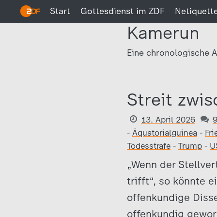
Start
Gottesdienst im ZDF
Netiquett
Kamerun
Eine chronologische A
Streit zwi
13. April 2026
-
Äquatorialguinea
-
Fri
Todesstrafe
-
Trump
-
U
„Wenn der Stellver
trifft“, so könnte 
offenkundige Diss
offenkundig geword