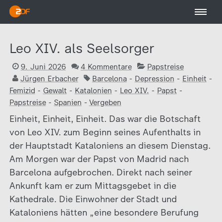
Leo XIV. als Seelsorger
9. Juni 2026
4 Kommentare
Papstreise
Jürgen Erbacher
Barcelona
-
Depression
-
Einheit
-
Femizid
-
Gewalt
-
Katalonien
-
Leo XIV.
-
Papst
-
Papstreise
-
Spanien
-
Vergeben
Einheit, Einheit, Einheit. Das war die Botschaft
von Leo XIV. zum Beginn seines Aufenthalts in
der Hauptstadt Kataloniens an diesem Dienstag.
Am Morgen war der Papst von Madrid nach
Barcelona aufgebrochen. Direkt nach seiner
Ankunft kam er zum Mittagsgebet in die
Kathedrale. Die Einwohner der Stadt und
Kataloniens hätten „eine besondere Berufung