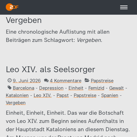
Vergeben
Eine chronologische Auflistung mit allen
Beiträgen zum Schlagwort:
Vergeben.
Leo XIV. als Seelsorger
9. Juni 2026
4 Kommentare
Papstreise
Barcelona
-
Depression
-
Einheit
-
Femizid
-
Gewalt
-
Katalonien
-
Leo XIV.
-
Papst
-
Papstreise
-
Spanien
-
Vergeben
Einheit, Einheit, Einheit. Das war die Botschaft
von Leo XIV. zum Beginn seines Aufenthalts in
der Hauptstadt Kataloniens an diesem Dienstag.