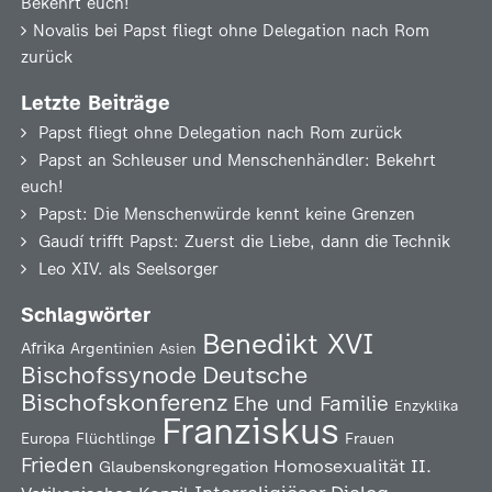
Bekehrt euch!
Novalis
bei
Papst fliegt ohne Delegation nach Rom
zurück
Letzte Beiträge
Papst fliegt ohne Delegation nach Rom zurück
Papst an Schleuser und Menschenhändler: Bekehrt
euch!
Papst: Die Menschenwürde kennt keine Grenzen
Gaudí trifft Papst: Zuerst die Liebe, dann die Technik
Leo XIV. als Seelsorger
Schlagwörter
Benedikt XVI
Afrika
Argentinien
Asien
Deutsche
Bischofssynode
Bischofskonferenz
Ehe und Familie
Enzyklika
Franziskus
Europa
Flüchtlinge
Frauen
Frieden
Homosexualität
II.
Glaubenskongregation