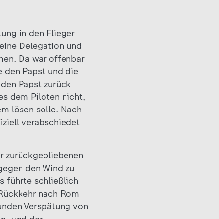
tung in den Flieger
seine Delegation und
men. Da war offenbar
e den Papst und die
e den Papst zurück
es dem Piloten nicht,
lem lösen solle. Nach
iziell verabschiedet
der zurückgebliebenen
 gegen den Wind zu
s führte schließlich
e Rückkehr nach Rom
tunden Verspätung von