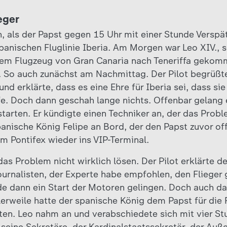
eger
h, als der Papst gegen 15 Uhr mit einer Stunde Verspä
spanischen Fluglinie Iberia. Am Morgen war Leo XIV., 
dem Flugzeug von Gran Canaria nach Teneriffa gekom
. So auch zunächst am Nachmittag. Der Pilot begrüßt
d erklärte, dass es eine Ehre für Iberia sei, dass si
e. Doch dann geschah lange nichts. Offenbar gelang 
 starten. Er kündigte einen Techniker an, der das Prob
anische König Felipe an Bord, der den Papst zuvor off
m Pontifex wieder ins VIP-Terminal.
das Problem nicht wirklich lösen. Der Pilot erklärte 
urnalisten, der Experte habe empfohlen, den Flieger
rde dann ein Start der Motoren gelingen. Doch auch da
tlerweile hatte der spanische König dem Papst für di
ten. Leo nahm an und verabschiedete sich mit vier S