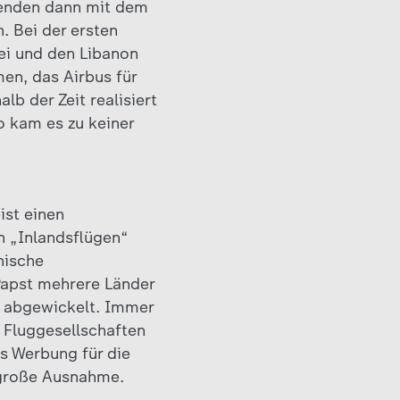
isenden dann mit dem
. Bei der ersten
ei und den Libanon
en, das Airbus für
lb der Zeit realisiert
o kam es zu keiner
ist einen
n „Inlandsflügen“
nische
Papst mehrere Länder
r abgewickelt. Immer
 Fluggesellschaften
es Werbung für die
r große Ausnahme.