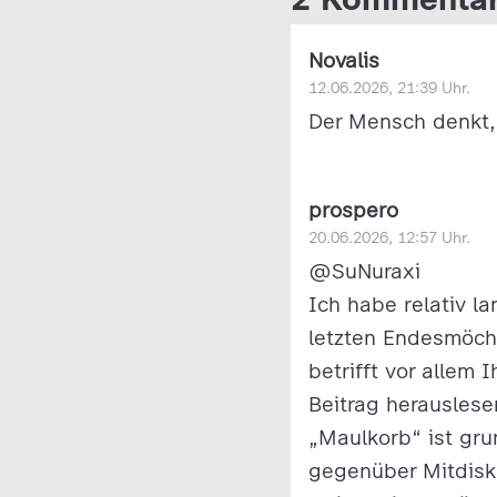
Novalis
12.06.2026, 21:39 Uhr.
Der Mensch denkt, 
prospero
20.06.2026, 12:57 Uhr.
@SuNuraxi
Ich habe relativ l
letzten Endesmöcht
betrifft vor allem
Beitrag herausles
„Maulkorb“ ist gru
gegenüber Mitdisku