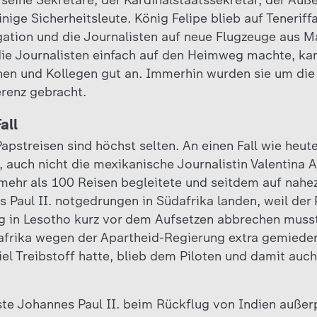
 seine Sekretäre, der Kardinalstaatssekretär, der Auß
nige Sicherheitsleute. König Felipe blieb auf Tenerif
gation und die Journalisten auf neue Flugzeuge aus M
ie Journalisten einfach auf den Heimweg machte, kam
nen und Kollegen gut an. Immerhin wurden sie um die 
renz gebracht.
all
pstreisen sind höchst selten. An einen Fall wie heute
 auch nicht die mexikanische Journalistin Valentina A
mehr als 100 Reisen begleitete und seitdem auf nahezu
Paul II. notgedrungen in Südafrika landen, weil der 
 in Lesotho kurz vor dem Aufsetzen abbrechen musste
dafrika wegen der Apartheid-Regierung extra gemiede
iel Treibstoff hatte, blieb dem Piloten und damit auc
te Johannes Paul II. beim Rückflug von Indien auße