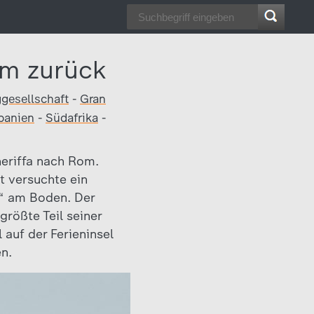
om zurück
ggesellschaft
-
Gran
panien
-
Südafrika
-
neriffa nach Rom.
t versuchte ein
“ am Boden. Der
größte Teil seiner
 auf der Ferieninsel
n.