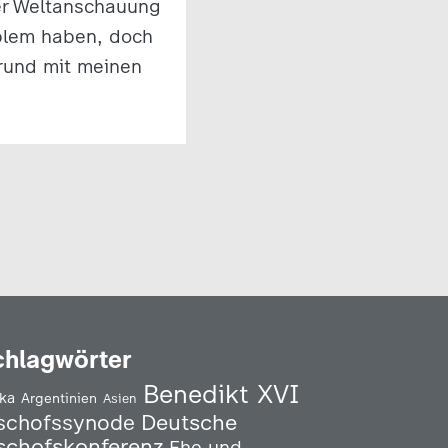
er Weltanschauung
oblem haben, doch
Grund mit meinen
chlagwörter
Benedikt XVI
ika
Argentinien
Asien
Deutsche
schofssynode
schofskonferenz
Ehe und