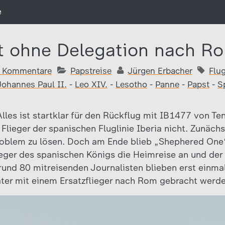
e
gt ohne Delegation nach R
 Kommentare
Papstreise
Jürgen Erbacher
Flu
Johannes Paul II.
-
Leo XIV.
-
Lesotho
-
Panne
-
Papst
-
S
lles ist startklar für den Rückflug mit IB1477 von Te
Flieger der spanischen Fluglinie Iberia nicht. Zunächs
roblem zu lösen. Doch am Ende blieb „Shephered One
ieger des spanischen Königs die Heimreise an und der 
rund 80 mitreisenden Journalisten blieben erst einmal
päter mit einem Ersatzflieger nach Rom gebracht werde