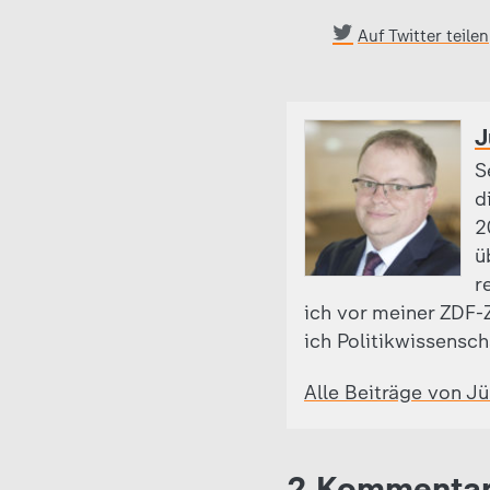
Auf Twitter teilen
J
S
d
2
ü
r
ich vor meiner ZDF-Z
ich Politikwissensch
Alle Beiträge von J
2 Kommenta