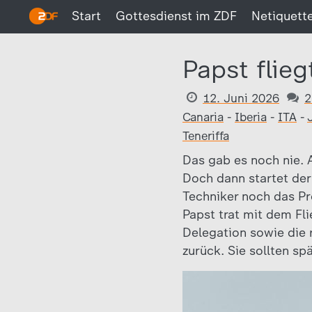
Start
Gottesdienst im ZDF
Netiquett
Papst flie
12. Juni 2026
2
Canaria
-
Iberia
-
ITA
-
Teneriffa
Das gab es noch nie. A
Doch dann startet der 
Techniker noch das P
Papst trat mit dem Fl
Delegation sowie die 
zurück. Sie sollten s