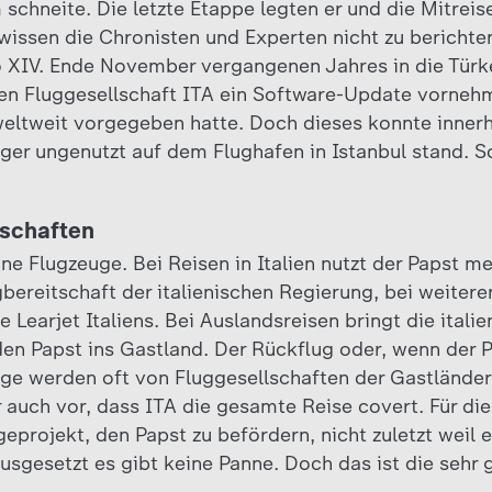
m schneite. Die letzte Etappe legten er und die Mitre
wissen die Chronisten und Experten nicht zu berichten
o XIV. Ende November vergangenen Jahres in die Türk
hen Fluggesellschaft ITA ein Software-Update vornehm
weltweit vorgegeben hatte. Doch dieses konnte innerha
eger ungenutzt auf dem Flughafen in Istanbul stand. S
lschaften
ine Flugzeuge. Bei Reisen in Italien nutzt der Papst me
bereitschaft der italienischen Regierung, bei weitere
 Learjet Italiens. Bei Auslandsreisen bringt die italie
den Papst ins Gastland. Der Rückflug oder, wenn der 
lüge werden oft von Fluggesellschaften der Gastlände
auch vor, dass ITA die gesamte Reise covert. Für die
igeprojekt, den Papst zu befördern, nicht zuletzt weil 
usgesetzt es gibt keine Panne. Doch das ist die seh