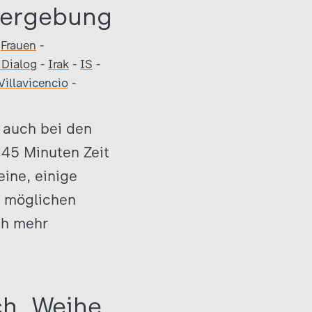
 Vergebung
-
Frauen
-
 Dialog
-
Irak
-
IS
-
Villavicencio
-
 auch bei den
 45 Minuten Zeit
ine, einige
u möglichen
ch mehr
ch, Weihe