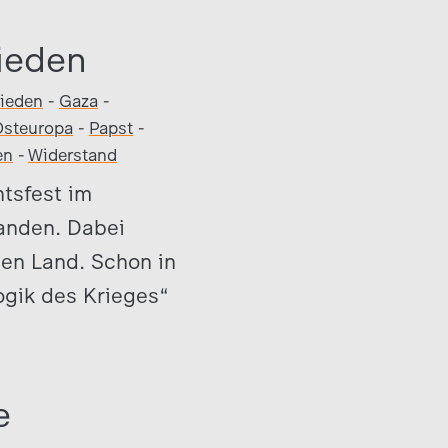
ieden
rieden
-
Gaza
-
Osteuropa
-
Papst
-
en
-
Widerstand
tsfest im
tanden. Dabei
gen Land. Schon in
ogik des Krieges“
e