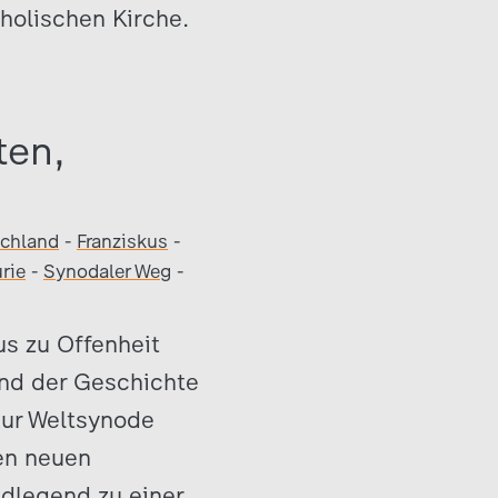
holischen Kirche.
ten,
chland
-
Franziskus
-
rie
-
Synodaler Weg
-
s zu Offenheit
und der Geschichte
zur Weltsynode
nen neuen
ndlegend zu einer