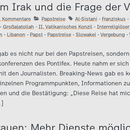
im Irak und die Frage der
1 Kommentare
Papstreise
Al-Sistani
-
Franziskus
-
Großajatollah
-
II. Vatikanisches Konzil
-
Interreligiöser
n
-
Libanon
-
Papst
-
Papstreise
-
Slowakei
-
Vergebung
-
ab es nicht nur bei den Papstreisen, sondern
onferenzen des Pontifex. Heute nahm er sich
it den Journalisten. Breaking-News gab es ke
einzelnen Programmpunkten, Informationen z
en und die Bestätigung: „Diese Reise hat mi
…]
rauen: Mehr Dienste mögli