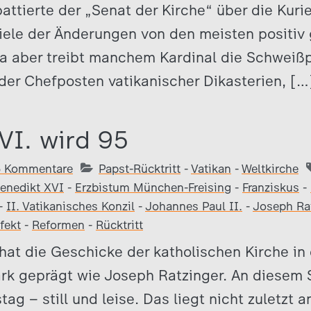
attierte der „Senat der Kirche“ über die Kuri
viele der Änderungen von den meisten positiv
a aber treibt manchem Kardinal die Schweißp
 der Chefposten vatikanischer Dikasterien, […
VI. wird 95
5 Kommentare
Papst-Rücktritt
-
Vatikan
-
Weltkirche
enedikt XVI
-
Erzbistum München-Freising
-
Franziskus
-
-
II. Vatikanisches Konzil
-
Johannes Paul II.
-
Joseph Ra
fekt
-
Reformen
-
Rücktritt
hat die Geschicke der katholischen Kirche i
rk geprägt wie Joseph Ratzinger. An diesem 
ag – still und leise. Das liegt nicht zuletzt 