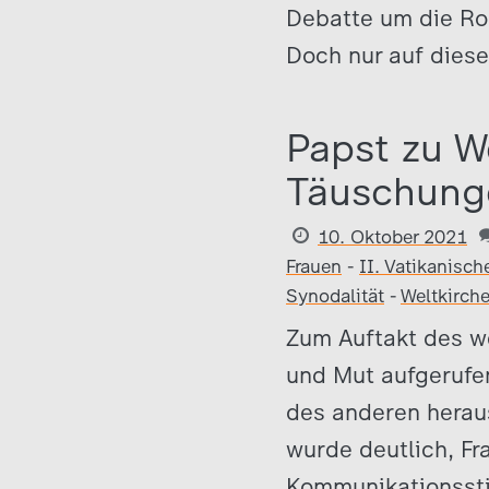
Debatte um die Rol
Doch nur auf diese
Papst zu W
Täuschunge
10. Oktober 2021
Frauen
-
II. Vatikanisch
Synodalität
-
Weltkirch
Zum Auftakt des w
und Mut aufgerufen
des anderen herau
wurde deutlich, Fr
Kommunikationsstil