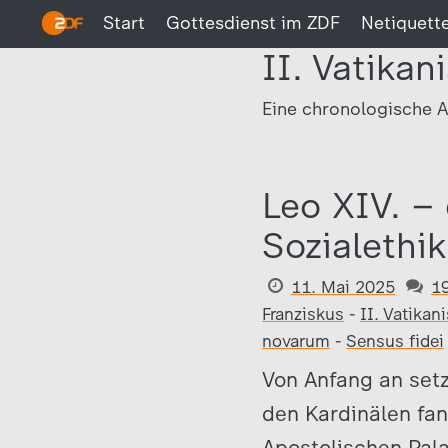
Start
Gottesdienst im ZDF
Netiquett
II. Vatikan
Eine chronologische A
Leo XIV. –
Sozialethik
11. Mai 2025
1
Franziskus
-
II. Vatikan
novarum
-
Sensus fidei
Von Anfang an setz
den Kardinälen fa
Apostolischen Pala