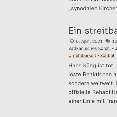
„synodalen Kirche
Ein streit
6. April 2021
1
Vatikanisches Konzil
-
J
Unfehlbarkeit
-
Zölibat
Hans Küng ist tot.
löste Reaktionen a
sondern weltweit. 
offizielle Rehabil
einer Linie mit Fra