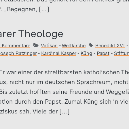
“. „Begegnen, […]
barer Theologe
2 Kommentare
Vatikan
-
Weltkirche
Benedikt XVI
oseph Ratzinger
-
Kardinal Kasper
-
Küng
-
Papst
-
Stiftu
 Er war einer der streitbarsten katholischen T
us, nicht nur im deutschen Sprachraum, nicht 
Bis zuletzt hofften seine Freunde und Weggef
itation durch den Papst. Zumal Küng sich in vi
nziskus sah. Viele der […]