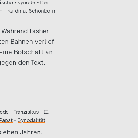
ischofssynode
-
Dei
h
-
Kardinal Schönborn
. Während bisher
ten Bahnen verlief,
 eine Botschaft an
egen den Text.
node
-
Franziskus
-
II.
Papst
-
Synodalität
sieben Jahren.