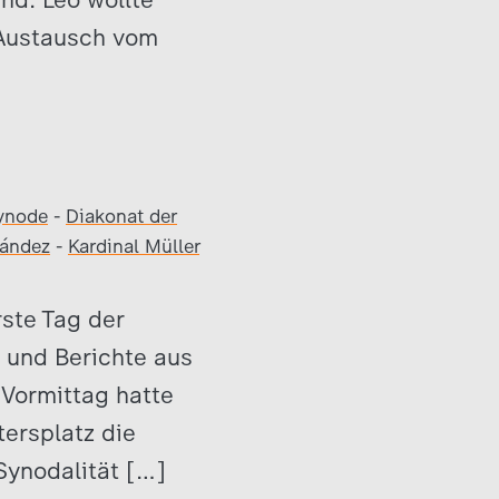
 Austausch vom
]
ynode
-
Diakonat der
nández
-
Kardinal Müller
ste Tag der
 und Berichte aus
Vormittag hatte
tersplatz die
Synodalität […]