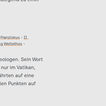
-
Franziskus
-
II.
ng Weltethos
-
heologen. Sein Wort
nur im Vatikan,
ährten auf eine
elen Punkten auf