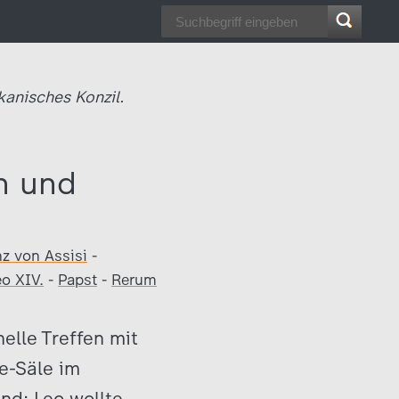
ikanisches Konzil.
n und
nz von Assisi
-
eo XIV.
-
Papst
-
Rerum
elle Treffen mit
e-Säle im
nd: Leo wollte