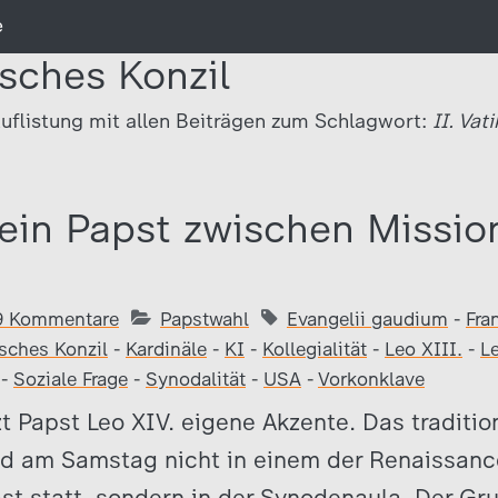
e
isches Konzil
uflistung mit allen Beiträgen zum Schlagwort:
II. Vat
 ein Papst zwischen Missio
9 Kommentare
Papstwahl
Evangelii gaudium
-
Fra
isches Konzil
-
Kardinäle
-
KI
-
Kollegialität
-
Leo XIII.
-
L
-
Soziale Frage
-
Synodalität
-
USA
-
Vorkonklave
t Papst Leo XIV. eigene Akzente. Das tradition
nd am Samstag nicht in einem der Renaissanc
st statt, sondern in der Synodenaula. Der Gru