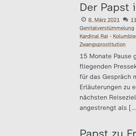
Der Papst 
8. März 2021
1
Genitalverstümmelung
Kardinal Rai
-
Kolumbie
Zwangsprostitution
15 Monate Pause g
fliegenden Pressek
für das Gespräch m
Erläuterungen zu 
nächsten Reiseziel
angestrengt als [
Papst zu F