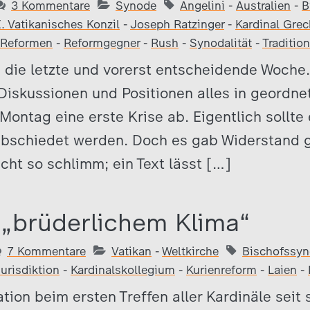
3 Kommentare
Synode
Angelini
-
Australien
-
B
I. Vatikanisches Konzil
-
Joseph Ratzinger
-
Kardinal Grec
Reformen
-
Reformgegner
-
Rush
-
Synodalität
-
Tradition
 die letzte und vorerst entscheidende Woche
 Diskussionen und Positionen alles in geordne
Montag eine erste Krise ab. Eigentlich sollte
abschiedet werden. Doch es gab Widerstand g
icht so schlimm; ein Text lässt […]
 „brüderlichem Klima“
7 Kommentare
Vatikan
-
Weltkirche
Bischofssy
urisdiktion
-
Kardinalskollegium
-
Kurienreform
-
Laien
-
tion beim ersten Treffen aller Kardinäle seit 