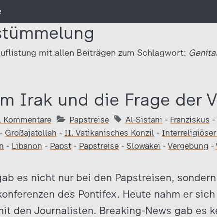
e
rstümmelung
uflistung mit allen Beiträgen zum Schlagwort:
Genita
im Irak und die Frage der
1 Kommentare
Papstreise
Al-Sistani
-
Franziskus
-
Großajatollah
-
II. Vatikanisches Konzil
-
Interreligiöser
n
-
Libanon
-
Papst
-
Papstreise
-
Slowakei
-
Vergebung
-
ab es nicht nur bei den Papstreisen, sondern
onferenzen des Pontifex. Heute nahm er sich
it den Journalisten. Breaking-News gab es ke