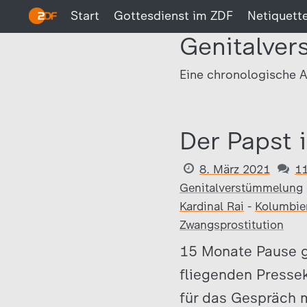
Start
Gottesdienst im ZDF
Netiquett
Genitalve
Eine chronologische A
Der Papst 
8. März 2021
1
Genitalverstümmelung
Kardinal Rai
-
Kolumbie
Zwangsprostitution
15 Monate Pause g
fliegenden Pressek
für das Gespräch m