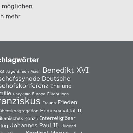
u möglichen
ch mehr
chlagwörter
Benedikt XVI
ika
Argentinien
Asien
Deutsche
schofssynode
schofskonferenz
Ehe und
milie
Enzyklika
Europa
Flüchtlinge
ranziskus
Frieden
Frauen
Homosexualität
II.
ubenskongregation
Interreligiöser
ikanisches Konzil
Johannes Paul II.
alog
Jugend