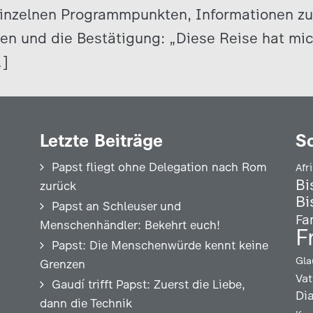
einzelnen Programmpunkten, Informationen z
en und die Bestätigung: „Diese Reise hat mi
…]
Letzte Beiträge
S
Papst fliegt ohne Delegation nach Rom
Afr
Bi
zurück
Bi
Papst an Schleuser und
Fa
Menschenhändler: Bekehrt euch!
F
Papst: Die Menschenwürde kennt keine
Gla
Grenzen
Vat
Gaudí trifft Papst: Zuerst die Liebe,
Di
dann die Technik