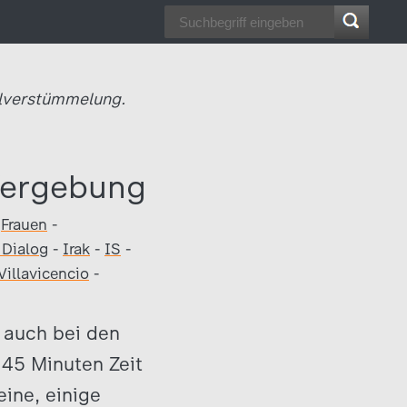
lverstümmelung.
 Vergebung
-
Frauen
-
 Dialog
-
Irak
-
IS
-
Villavicencio
-
 auch bei den
 45 Minuten Zeit
ine, einige