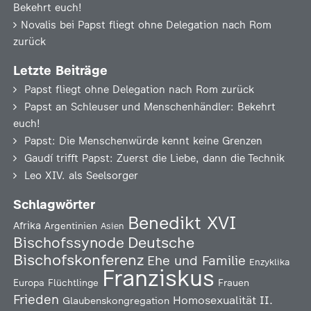
Bekehrt euch!
Novalis
bei
Papst fliegt ohne Delegation nach Rom
zurück
Letzte Beiträge
Papst fliegt ohne Delegation nach Rom zurück
Papst an Schleuser und Menschenhändler: Bekehrt
euch!
Papst: Die Menschenwürde kennt keine Grenzen
Gaudí trifft Papst: Zuerst die Liebe, dann die Technik
Leo XIV. als Seelsorger
Schlagwörter
Benedikt XVI
Afrika
Argentinien
Asien
Deutsche
Bischofssynode
Bischofskonferenz
Ehe und Familie
Enzyklika
Franziskus
Europa
Flüchtlinge
Frauen
Frieden
Homosexualität
II.
Glaubenskongregation