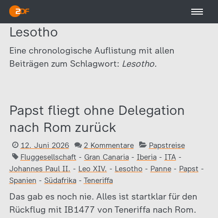
Lesotho
Eine chronologische Auflistung mit allen
Beiträgen zum Schlagwort:
Lesotho.
Papst fliegt ohne Delegation
nach Rom zurück
12. Juni 2026
2 Kommentare
Papstreise
Fluggesellschaft
-
Gran Canaria
-
Iberia
-
ITA
-
Johannes Paul II.
-
Leo XIV.
-
Lesotho
-
Panne
-
Papst
-
Spanien
-
Südafrika
-
Teneriffa
Das gab es noch nie. Alles ist startklar für den
Rückflug mit IB1477 von Teneriffa nach Rom.