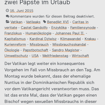
zwei Päpste im Urlaub
16. Juni 2015
Kommentare wurden für diesen Beitrag deaktiviert.
Vatikan
-
Vatileaks
Benedikt XVI
-
Caritas in
veritate
-
Castel Gandolfo
-
Enzyklika
-
Familiensynode
-
Franziskus
-
Humanökologie
-
Johannes Paul II.
-
Kapitalismus
-
Kardinal Dziwisz
-
Klimawandel
-
Krakau
-
Kurienreform
-
Missbrauch
-
Missbrauchsskandal
-
Ökologie
-
Papstbotschaft
-
Sandro Magister
-
Umweltschutz
-
USA
-
Weltfriedenstag
-
Wirtschaft
Der Vatikan legt weiter ein konsequentes
Vorgehen im Fall von Missbrauch an den Tag. Am
Montag wurde bekannt, dass der ehemalige
Nuntius in der Dominikanischen Republik sich
vor dem Vatikangericht verantworten muss. Das
ist das erste Mal, dass der Vatikan gegen einen
Bischof wegen sexuellen Missbrauchs in dieser