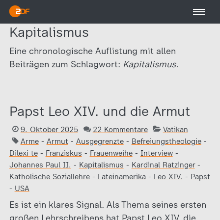
Kapitalismus
Eine chronologische Auflistung mit allen
Beiträgen zum Schlagwort:
Kapitalismus.
Papst Leo XIV. und die Armut
9. Oktober 2025
22 Kommentare
Vatikan
Arme
-
Armut
-
Ausgegrenzte
-
Befreiungstheologie
-
Dilexi te
-
Franziskus
-
Frauenweihe
-
Interview
-
Johannes Paul II.
-
Kapitalismus
-
Kardinal Ratzinger
-
Katholische Soziallehre
-
Lateinamerika
-
Leo XIV.
-
Papst
-
USA
Es ist ein klares Signal. Als Thema seines ersten
großen Lehrschreibens hat Papst Leo XIV. die