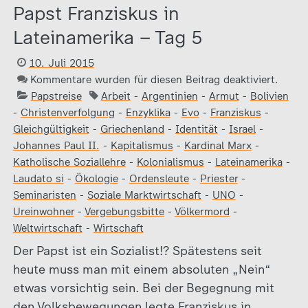
Papst Franziskus in
Lateinamerika – Tag 5
10. Juli 2015
Kommentare wurden für diesen Beitrag deaktiviert.
Papstreise
Arbeit
-
Argentinien
-
Armut
-
Bolivien
-
Christenverfolgung
-
Enzyklika
-
Evo
-
Franziskus
-
Gleichgültigkeit
-
Griechenland
-
Identität
-
Israel
-
Johannes Paul II.
-
Kapitalismus
-
Kardinal Marx
-
Katholische Soziallehre
-
Kolonialismus
-
Lateinamerika
-
Laudato si
-
Ökologie
-
Ordensleute
-
Priester
-
Seminaristen
-
Soziale Marktwirtschaft
-
UNO
-
Ureinwohner
-
Vergebungsbitte
-
Völkermord
-
Weltwirtschaft
-
Wirtschaft
Der Papst ist ein Sozialist!? Spätestens seit
heute muss man mit einem absoluten „Nein“
etwas vorsichtig sein. Bei der Begegnung mit
den Volksbewegungen legte Franziskus in