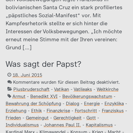
bolivianischen Santa Cruz ein stark profiliertes
„päpstliches Sozial-Manifest“ vor. Mit
Kampfesrhetorik stellte er sich hinter die
Interessen der Volksbewegungen. „Ich möchte
erneut meine Stimme mit der Ihren vereinen:
Grund […]
Was sagt der Papst?
18. Juni 2015
Kommentare wurden für diesen Beitrag deaktiviert.
Piusbruderschaft
-
Vatikan
-
Vatileaks
-
Weltkirche
Armut
-
Benedikt XVI
-
Bevölkerungswachstum
-
Bewahrung der Schöpfung
-
Dialog
-
Energie
-
Enzyklika
-
Erziehung
-
Ethik
-
Finanzkrise
-
Fortschritt
-
Franziskus
-
Frieden
-
Gemeingut
-
Gerechtigkeit
-
Gott
-
Individualismus
-
Johannes Paul II.
-
Kapitalismus
-
Kardinal Marx
-
Klimawandel
-
Konsum
-
Krieg
-
Macht
-