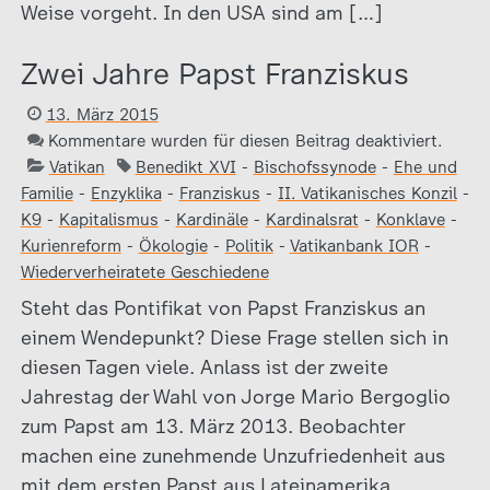
Weise vorgeht. In den USA sind am […]
Zwei Jahre Papst Franziskus
13. März 2015
Kommentare wurden für diesen Beitrag deaktiviert.
Vatikan
Benedikt XVI
-
Bischofssynode
-
Ehe und
Familie
-
Enzyklika
-
Franziskus
-
II. Vatikanisches Konzil
-
K9
-
Kapitalismus
-
Kardinäle
-
Kardinalsrat
-
Konklave
-
Kurienreform
-
Ökologie
-
Politik
-
Vatikanbank IOR
-
Wiederverheiratete Geschiedene
Steht das Pontifikat von Papst Franziskus an
einem Wendepunkt? Diese Frage stellen sich in
diesen Tagen viele. Anlass ist der zweite
Jahrestag der Wahl von Jorge Mario Bergoglio
zum Papst am 13. März 2013. Beobachter
machen eine zunehmende Unzufriedenheit aus
mit dem ersten Papst aus Lateinamerika.