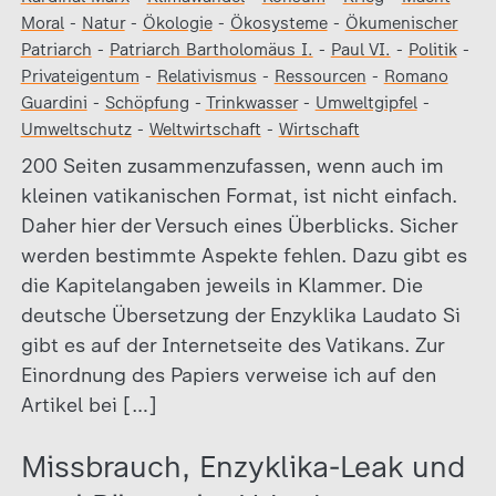
Moral
-
Natur
-
Ökologie
-
Ökosysteme
-
Ökumenischer
Patriarch
-
Patriarch Bartholomäus I.
-
Paul VI.
-
Politik
-
Privateigentum
-
Relativismus
-
Ressourcen
-
Romano
Guardini
-
Schöpfung
-
Trinkwasser
-
Umweltgipfel
-
Umweltschutz
-
Weltwirtschaft
-
Wirtschaft
200 Seiten zusammenzufassen, wenn auch im
kleinen vatikanischen Format, ist nicht einfach.
Daher hier der Versuch eines Überblicks. Sicher
werden bestimmte Aspekte fehlen. Dazu gibt es
die Kapitelangaben jeweils in Klammer. Die
deutsche Übersetzung der Enzyklika Laudato Si
gibt es auf der Internetseite des Vatikans. Zur
Einordnung des Papiers verweise ich auf den
Artikel bei […]
Missbrauch, Enzyklika-Leak und