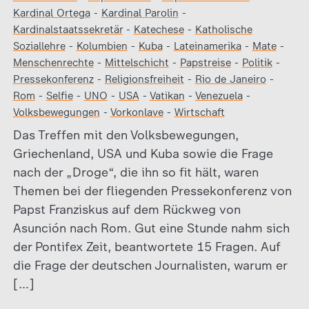
Kardinal Ortega
-
Kardinal Parolin
-
Kardinalstaatssekretär
-
Katechese
-
Katholische
Soziallehre
-
Kolumbien
-
Kuba
-
Lateinamerika
-
Mate
-
Menschenrechte
-
Mittelschicht
-
Papstreise
-
Politik
-
Pressekonferenz
-
Religionsfreiheit
-
Rio de Janeiro
-
Rom
-
Selfie
-
UNO
-
USA
-
Vatikan
-
Venezuela
-
Volksbewegungen
-
Vorkonlave
-
Wirtschaft
Das Treffen mit den Volksbewegungen,
Griechenland, USA und Kuba sowie die Frage
nach der „Droge“, die ihn so fit hält, waren
Themen bei der fliegenden Pressekonferenz von
Papst Franziskus auf dem Rückweg von
Asunción nach Rom. Gut eine Stunde nahm sich
der Pontifex Zeit, beantwortete 15 Fragen. Auf
die Frage der deutschen Journalisten, warum er
[…]