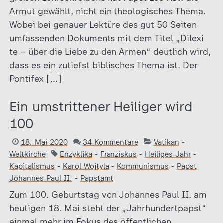
Armut gewählt, nicht ein theologisches Thema.
Wobei bei genauer Lektüre des gut 50 Seiten
umfassenden Dokuments mit dem Titel „Dilexi
te – über die Liebe zu den Armen“ deutlich wird,
dass es ein zutiefst biblisches Thema ist. Der
Pontifex […]
Ein umstrittener Heiliger wird
100
18. Mai 2020
34 Kommentare
Vatikan
-
Weltkirche
Enzyklika
-
Franziskus
-
Heiliges Jahr
-
Kapitalismus
-
Karol Wojtyla
-
Kommunismus
-
Papst
Johannes Paul II.
-
Papstamt
Zum 100. Geburtstag von Johannes Paul II. am
heutigen 18. Mai steht der „Jahrhundertpapst“
einmal mehr im Fokus des öffentlichen