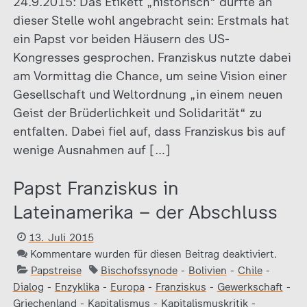
24.9.2015: Das Etikett „historisch“ dürfte an
dieser Stelle wohl angebracht sein: Erstmals hat
ein Papst vor beiden Häusern des US-
Kongresses gesprochen. Franziskus nutzte dabei
am Vormittag die Chance, um seine Vision einer
Gesellschaft und Weltordnung „in einem neuen
Geist der Brüderlichkeit und Solidarität“ zu
entfalten. Dabei fiel auf, dass Franziskus bis auf
wenige Ausnahmen auf […]
Papst Franziskus in
Lateinamerika – der Abschluss
13. Juli 2015
Kommentare wurden für diesen Beitrag deaktiviert.
Papstreise
Bischofssynode
-
Bolivien
-
Chile
-
Dialog
-
Enzyklika
-
Europa
-
Franziskus
-
Gewerkschaft
-
Griechenland
-
Kapitalismus
-
Kapitalismuskritik
-