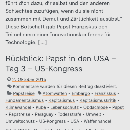
führt dich dazu, dir selbst und den anderen
Schlechtes zuzufügen, wenn du sie nicht
zusammen mit Demut und Zärtlichkeit ausübst.“
Diese Botschaft gab Papst Franziskus den
Teilnehmern einer Innovationskonferenz für
Technologie, […]
Rückblick: Papst in den USA –
Tag 3 – US-Kongress
2. Oktober 2015
Kommentare wurden für diesen Beitrag deaktiviert.
Papstreise
Atomwaffen
-
Embargo
-
Franziskus
-
Fundamentalismus
-
Kapitalismus
-
Kapitalismuskritik
-
Klimawandel
-
Kuba
-
Lebensschutz
-
Obdachlose
-
Papst
-
Papstreise
-
Paraguay
-
Todesstrafe
-
Umwelt
-
Umweltschutz
-
US-Kongress
-
USA
-
Waffenhandel