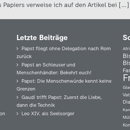
 Papiers verweise ich auf den Artikel bei […]
Letzte Beiträge
S
Papst fliegt ohne Delegation nach Rom
Afr
Bi
zurück
Bi
Papst an Schleuser und
Fa
Menschenhändler: Bekehrt euch!
F
Papst: Die Menschenwürde kennt keine
Gla
Grenzen
Vat
Gaudí trifft Papst: Zuerst die Liebe,
Di
dann die Technik
Kar
ion
Leo XIV. als Seelsorger
Mül
Kon