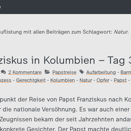
e
uflistung mit allen Beiträgen zum Schlagwort:
Natur.
ziskus in Kolumbien – Tag 
2 Kommentare
Papstreise
Aufarbeitung
-
Barm
ozess
-
Gerechtgkeit
-
Kolumbien
-
Natur
-
Opfer
-
Papst
epunkt der Reise von Papst Franziskus nach 
r die nationale Versöhnung. Es war auch einer
 Zeugnissen bekam der seit Jahrzehnten anda
onkrete Gesichter. Der Papst machte deutlich