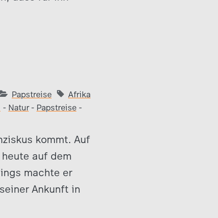
Papstreise
Afrika
i
-
Natur
-
Papstreise
-
nziskus kommt. Auf
r heute auf dem
dings machte er
seiner Ankunft in