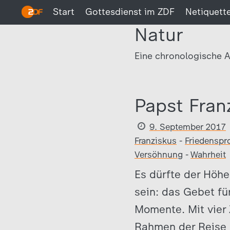
Start
Gottesdienst im ZDF
Netiquett
Natur
Eine chronologische A
Papst Fran
9. September 2017
Franziskus
-
Friedenspr
Versöhnung
-
Wahrheit
Es dürfte der Höh
sein: das Gebet fü
Momente. Mit vier
Rahmen der Reise k