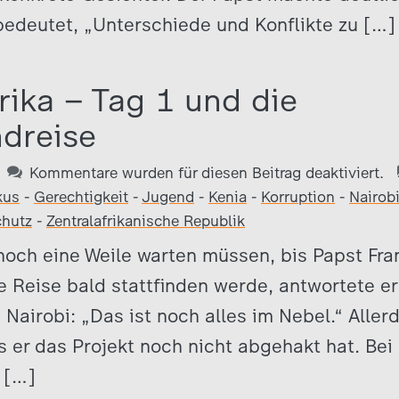
edeutet, „Unterschiede und Konflikte zu […]
rika – Tag 1 und die
dreise
Kommentare wurden für diesen Beitrag deaktiviert.
kus
-
Gerechtigkeit
-
Jugend
-
Kenia
-
Korruption
-
Nairob
hutz
-
Zentralafrikanische Republik
noch eine Weile warten müssen, bis Papst Fra
e Reise bald stattfinden werde, antwortete e
airobi: „Das ist noch alles im Nebel.“ Aller
s er das Projekt noch nicht abgehakt hat. Bei 
 […]