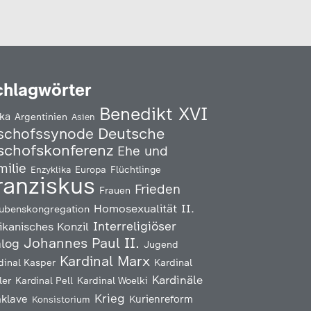
chlagwörter
Benedikt XVI
ika
Argentinien
Asien
Deutsche
schofssynode
schofskonferenz
Ehe und
milie
Enzyklika
Europa
Flüchtlinge
ranziskus
Frieden
Frauen
Homosexualität
II.
ubenskongregation
Interreligiöser
ikanisches Konzil
Johannes Paul II.
alog
Jugend
Kardinal Marx
Kardinal
dinal Kasper
Kardinäle
ler
Kardinal Pell
Kardinal Woelki
Krieg
klave
Kurienreform
Konsistorium