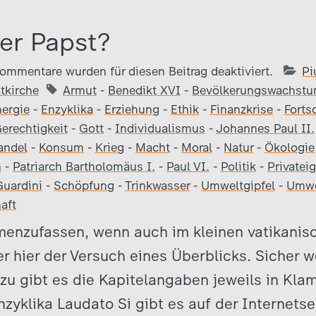
er Papst?
ommentare wurden für diesen Beitrag deaktiviert.
Pi
tkirche
Armut
-
Benedikt XVI
-
Bevölkerungswachst
ergie
-
Enzyklika
-
Erziehung
-
Ethik
-
Finanzkrise
-
Fortsc
erechtigkeit
-
Gott
-
Individualismus
-
Johannes Paul II.
andel
-
Konsum
-
Krieg
-
Macht
-
Moral
-
Natur
-
Ökologie
h
-
Patriarch Bartholomäus I.
-
Paul VI.
-
Politik
-
Privatei
uardini
-
Schöpfung
-
Trinkwasser
-
Umweltgipfel
-
Umwe
aft
enzufassen, wenn auch im kleinen vatikanisc
er hier der Versuch eines Überblicks. Sicher
zu gibt es die Kapitelangaben jeweils in Kla
zyklika Laudato Si gibt es auf der Internetse