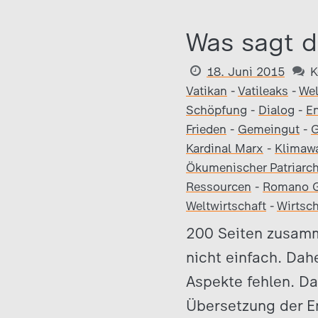
Was sagt d
18. Juni 2015
K
Vatikan
-
Vatileaks
-
Wel
Schöpfung
-
Dialog
-
En
Frieden
-
Gemeingut
-
G
Kardinal Marx
-
Klimaw
Ökumenischer Patriarc
Ressourcen
-
Romano G
Weltwirtschaft
-
Wirtsch
200 Seiten zusamm
nicht einfach. Dah
Aspekte fehlen. Da
Übersetzung der En