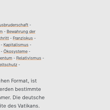
usbruderschaft
-
um
-
Bewahrung der
hritt
-
Franziskus
-
-
Kapitalismus
-
-
Ökosysteme
-
gentum
-
Relativismus
-
ltschutz
-
hen Format, ist
 werden bestimmte
mmer. Die deutsche
ite des Vatikans.