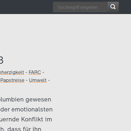
3
herzigkeit
-
FARC
-
-
Papstreise
-
Umwelt
-
Kolumbien gewesen
 der emotionalsten
uernde Konflikt im
, dass für ihn