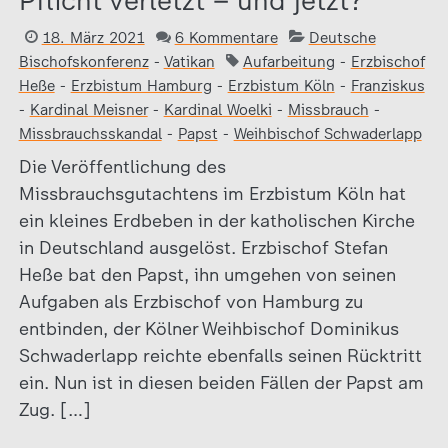
Pflicht verletzt – und jetzt?
18. März 2021
6 Kommentare
Deutsche
Bischofskonferenz
-
Vatikan
Aufarbeitung
-
Erzbischof
Heße
-
Erzbistum Hamburg
-
Erzbistum Köln
-
Franziskus
-
Kardinal Meisner
-
Kardinal Woelki
-
Missbrauch
-
Missbrauchsskandal
-
Papst
-
Weihbischof Schwaderlapp
Die Veröffentlichung des
Missbrauchsgutachtens im Erzbistum Köln hat
ein kleines Erdbeben in der katholischen Kirche
in Deutschland ausgelöst. Erzbischof Stefan
Heße bat den Papst, ihn umgehen von seinen
Aufgaben als Erzbischof von Hamburg zu
entbinden, der Kölner Weihbischof Dominikus
Schwaderlapp reichte ebenfalls seinen Rücktritt
ein. Nun ist in diesen beiden Fällen der Papst am
Zug. […]