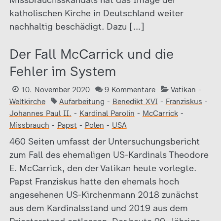
Missbrauchsskandals hat das Image der
katholischen Kirche in Deutschland weiter
nachhaltig beschädigt. Dazu […]
Der Fall McCarrick und die
Fehler im System
10. November 2020
9 Kommentare
Vatikan
-
Weltkirche
Aufarbeitung
-
Benedikt XVI
-
Franziskus
-
Johannes Paul II.
-
Kardinal Parolin
-
McCarrick
-
Missbrauch
-
Papst
-
Polen
-
USA
460 Seiten umfasst der Untersuchungsbericht
zum Fall des ehemaligen US-Kardinals Theodore
E. McCarrick, den der Vatikan heute vorlegte.
Papst Franziskus hatte den ehemals hoch
angesehenen US-Kirchenmann 2018 zunächst
aus dem Kardinalsstand und 2019 aus dem