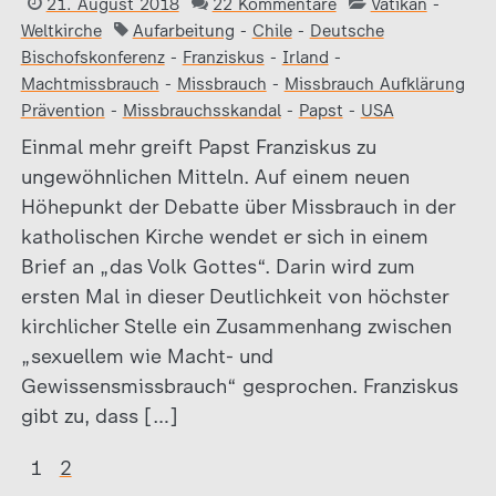
21. August 2018
22 Kommentare
Vatikan
-
Weltkirche
Aufarbeitung
-
Chile
-
Deutsche
Bischofskonferenz
-
Franziskus
-
Irland
-
Machtmissbrauch
-
Missbrauch
-
Missbrauch Aufklärung
Prävention
-
Missbrauchsskandal
-
Papst
-
USA
Einmal mehr greift Papst Franziskus zu
ungewöhnlichen Mitteln. Auf einem neuen
Höhepunkt der Debatte über Missbrauch in der
katholischen Kirche wendet er sich in einem
Brief an „das Volk Gottes“. Darin wird zum
ersten Mal in dieser Deutlichkeit von höchster
kirchlicher Stelle ein Zusammenhang zwischen
„sexuellem wie Macht- und
Gewissensmissbrauch“ gesprochen. Franziskus
gibt zu, dass […]
1
2