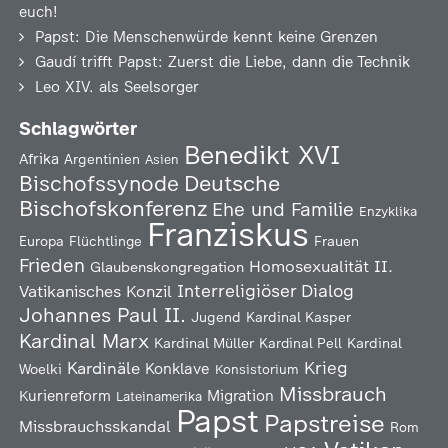
euch!
Papst: Die Menschenwürde kennt keine Grenzen
Gaudí trifft Papst: Zuerst die Liebe, dann die Technik
Leo XIV. als Seelsorger
Schlagwörter
Benedikt XVI
Afrika
Argentinien
Asien
Deutsche
Bischofssynode
Bischofskonferenz
Ehe und Familie
Enzyklika
Franziskus
Europa
Flüchtlinge
Frauen
Frieden
Homosexualität
II.
Glaubenskongregation
Interreligiöser Dialog
Vatikanisches Konzil
Johannes Paul II.
Jugend
Kardinal Kasper
Kardinal Marx
Kardinal Müller
Kardinal Pell
Kardinal
Kardinäle
Krieg
Konklave
Woelki
Konsistorium
Missbrauch
Kurienreform
Migration
Lateinamerika
Papst
Papstreise
Missbrauchsskandal
Rom