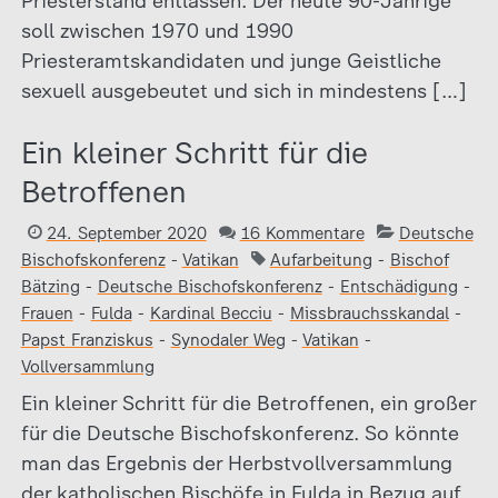
Priesterstand entlassen. Der heute 90-Jährige
soll zwischen 1970 und 1990
Priesteramtskandidaten und junge Geistliche
sexuell ausgebeutet und sich in mindestens […]
Ein kleiner Schritt für die
Betroffenen
24. September 2020
16 Kommentare
Deutsche
Bischofskonferenz
-
Vatikan
Aufarbeitung
-
Bischof
Bätzing
-
Deutsche Bischofskonferenz
-
Entschädigung
-
Frauen
-
Fulda
-
Kardinal Becciu
-
Missbrauchsskandal
-
Papst Franziskus
-
Synodaler Weg
-
Vatikan
-
Vollversammlung
Ein kleiner Schritt für die Betroffenen, ein großer
für die Deutsche Bischofskonferenz. So könnte
man das Ergebnis der Herbstvollversammlung
der katholischen Bischöfe in Fulda in Bezug auf