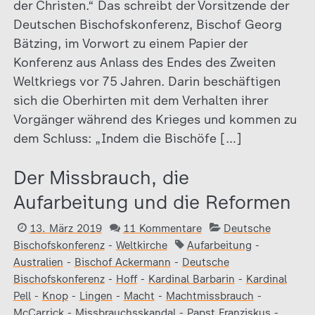
der Christen.“ Das schreibt der Vorsitzende der
Deutschen Bischofskonferenz, Bischof Georg
Bätzing, im Vorwort zu einem Papier der
Konferenz aus Anlass des Endes des Zweiten
Weltkriegs vor 75 Jahren. Darin beschäftigen
sich die Oberhirten mit dem Verhalten ihrer
Vorgänger während des Krieges und kommen zu
dem Schluss: „Indem die Bischöfe […]
Der Missbrauch, die
Aufarbeitung und die Reformen
13. März 2019
11 Kommentare
Deutsche
Bischofskonferenz
-
Weltkirche
Aufarbeitung
-
Australien
-
Bischof Ackermann
-
Deutsche
Bischofskonferenz
-
Hoff
-
Kardinal Barbarin
-
Kardinal
Pell
-
Knop
-
Lingen
-
Macht
-
Machtmissbrauch
-
McCarrick
-
Missbrauchsskandal
-
Papst Franziskus
-