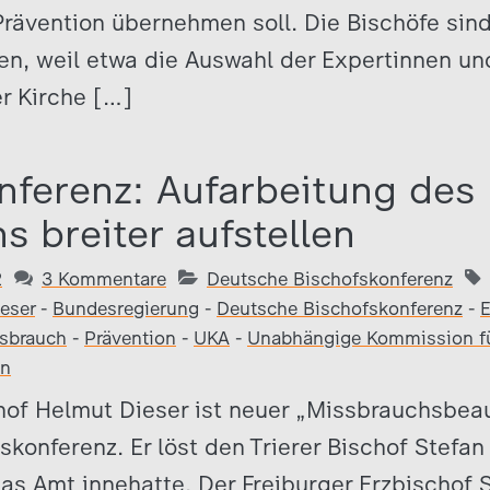
rävention übernehmen soll. Die Bischöfe sind
ten, weil etwa die Auswahl der Expertinnen u
r Kirche […]
nferenz: Aufarbeitung des
s breiter aufstellen
2
3 Kommentare
Deutsche Bischofskonferenz
eser
-
Bundesregierung
-
Deutsche Bischofskonferenz
-
E
sbrauch
-
Prävention
-
UKA
-
Unabhängige Kommission f
en
of Helmut Dieser ist neuer „Missbrauchsbeau
konferenz. Er löst den Trierer Bischof Stefa
das Amt innehatte. Der Freiburger Erzbischof 