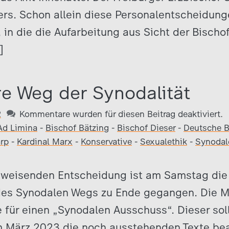
sers. Schon allein diese Personalentscheidun
 in die die Aufarbeitung aus Sicht der Bischo
]
e Weg der Synodalität
2
Kommentare wurden für diesen Beitrag deaktiviert.
Ad Limina
-
Bischof Bätzing
-
Bischof Dieser
-
Deutsche B
arp
-
Kardinal Marx
-
Konservative
-
Sexualethik
-
Synodal
gsweisenden Entscheidung ist am Samstag die 
es Synodalen Wegs zu Ende gegangen. Die M
 für einen „Synodalen Ausschuss“. Dieser sol
 März 2023 die noch ausstehenden Texte bea