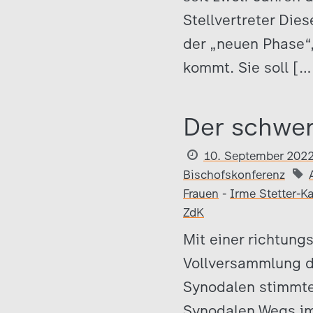
Stellvertreter Die
der „neuen Phase“,
kommt. Sie soll […
Der schwer
10. September 202
Bischofskonferenz
Frauen
-
Irme Stetter-K
ZdK
Mit einer richtun
Vollversammlung d
Synodalen stimmte
Synodalen Wegs im