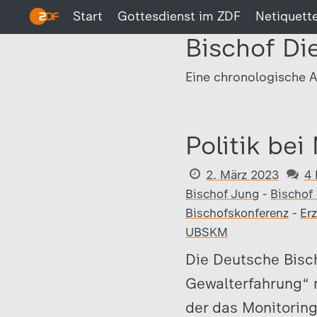
Start
Gottesdienst im ZDF
Netiquett
Bischof Di
Eine chronologische A
Politik be
2. März 2023
4
Bischof Jung
-
Bischof 
Bischofskonferenz
-
Er
UBSKM
Die Deutsche Bisch
Gewalterfahrung“ n
der das Monitoring