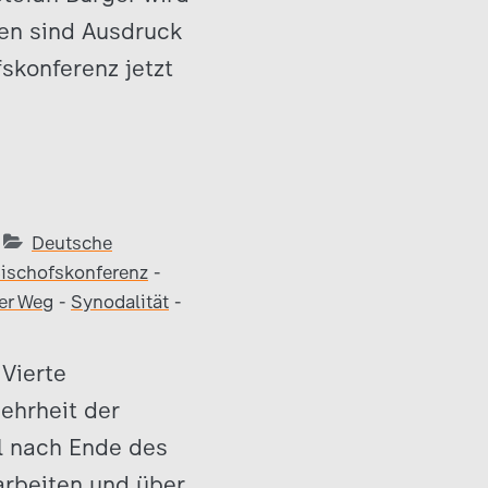
gen sind Ausdruck
fskonferenz jetzt
Deutsche
ischofskonferenz
-
er Weg
-
Synodalität
-
Vierte
ehrheit der
l nach Ende des
rbeiten und über