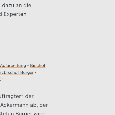
 dazu an die
nd Experten
Aufarbeitung
-
Bischof
rzbischof Burger
-
ür
ftragter“ der
n Ackermann ab, der
Stefan Burger wird