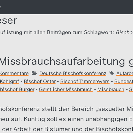
e
eser
uflistung mit allen Beiträgen zum Schlagwort:
Bischo
i Missbrauchsaufarbeitung 
 Kommentare
Deutsche Bischofskonferenz
Aufarb
Kohlgraf
-
Bischof Oster
-
Bischof Timmerevers
-
Bundes
zbischof Burger
-
Geistlicher Missbrauch
-
Missbrauch
-
S
ofskonferenz stellt den Bereich „sexueller 
eu auf. Künftig soll es einen unabhängigen 
 der Arbeit der Bistümer und der Bischofskon