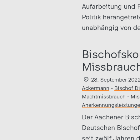
Aufarbeitung und P
Politik herangetre
unabhängig von de
Bischofsko
Missbrauch
28. September 202
Ackermann
-
Bischof Di
Machtmissbrauch
-
Mis
Anerkennungsleistung
Der Aachener Bisch
Deutschen Bischofs
seit zwölf Jahren 