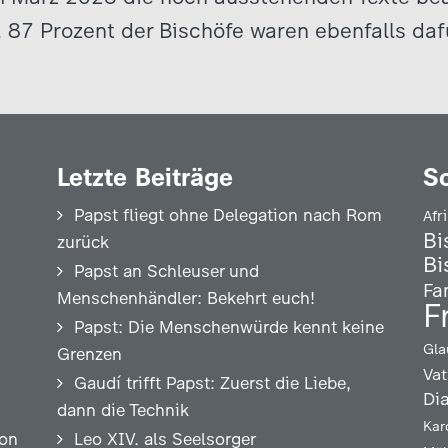
 87 Prozent der Bischöfe waren ebenfalls dafü
Letzte Beiträge
S
Papst fliegt ohne Delegation nach Rom
Afr
Bi
zurück
Bi
Papst an Schleuser und
Fa
Menschenhändler: Bekehrt euch!
F
Papst: Die Menschenwürde kennt keine
Gla
Grenzen
Vat
Gaudí trifft Papst: Zuerst die Liebe,
Di
dann die Technik
Kar
ion
Leo XIV. als Seelsorger