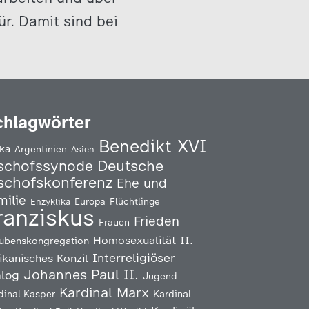
r. Damit sind bei
chlagwörter
Benedikt XVI
ika
Argentinien
Asien
Deutsche
schofssynode
schofskonferenz
Ehe und
milie
Enzyklika
Europa
Flüchtlinge
ranziskus
Frieden
Frauen
Homosexualität
II.
ubenskongregation
Interreligiöser
ikanisches Konzil
Johannes Paul II.
alog
Jugend
Kardinal Marx
Kardinal
dinal Kasper