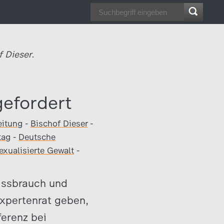
f Dieser.
gefordert
eitung
-
Bischof Dieser
-
tag
-
Deutsche
exualisierte Gewalt
-
Missbrauch und
Expertenrat geben,
ferenz bei