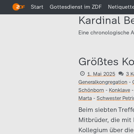
Start
Gottesdienst im ZDF
Netiquett
Kardinal B
Eine chronologische A
Größtes Ko
1. Mai 2025
3 
Generalkongregation
-
Schönborn
-
Konklave
Marta
-
Schwester Petri
Beim siebten Treff
Mitbrüder, die mit
Kollegium über die