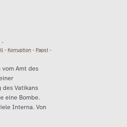
s
-
ll
-
Korruption
-
Papst
-
iu vom Amt des
einer
 des Vatikans
ie eine Bombe.
ele Interna. Von