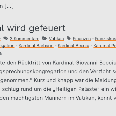
n […]
al wird gefeuert
0
3 Kommentare
Vatikan
Finanzen
-
Franzisku
egation
-
Kardinal Barbarin
-
Kardinal Becciu
-
Kardinal Pe
ng
te den Rücktritt von Kardinal Giovanni Becc
igsprechungskongregation und den Verzicht s
ngenommen.“ Kurz und knapp war die Meldung
 schlug rund um die „Heiligen Paläste“ ein w
den mächtigsten Männern im Vatikan, kennt vi