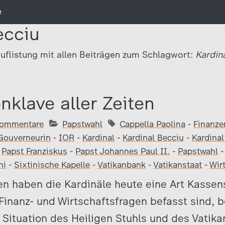
e
ecciu
uflistung mit allen Beiträgen zum Schlagwort:
Kardin
nklave aller Zeiten
Kommentare
Papstwahl
Cappella Paolina
-
Finanze
Gouverneurin
-
IOR
-
Kardinal
-
Kardinal Becciu
-
Kardina
-
Papst Franziskus
-
Papst Johannes Paul II.
-
Papstwahl
ni
-
Sixtinische Kapelle
-
Vatikanbank
-
Vatikanstaat
-
Wir
en haben die Kardinäle heute eine Art Kassen
 Finanz- und Wirtschaftsfragen befasst sind, 
 Situation des Heiligen Stuhls und des Vatika