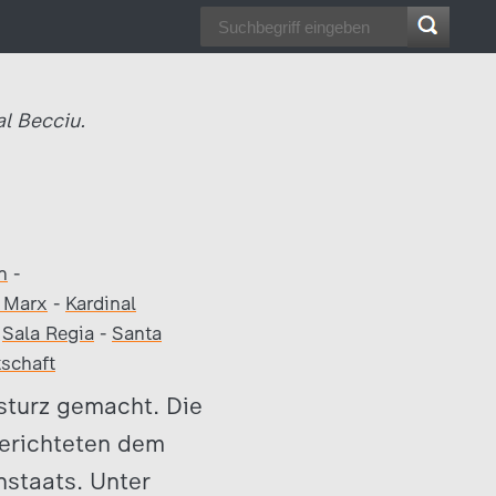
al Becciu.
n
-
l Marx
-
Kardinal
-
Sala Regia
-
Santa
tschaft
sturz gemacht. Die
berichteten dem
nstaats. Unter