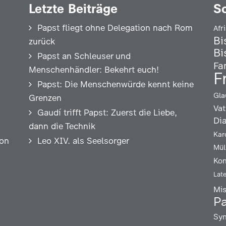
Letzte Beiträge
S
Papst fliegt ohne Delegation nach Rom
Afr
Bi
zurück
Bi
Papst an Schleuser und
Fa
Menschenhändler: Bekehrt euch!
F
Papst: Die Menschenwürde kennt keine
Gla
Grenzen
Vat
Gaudí trifft Papst: Zuerst die Liebe,
Di
dann die Technik
Kar
ion
Leo XIV. als Seelsorger
Mül
Kon
Lat
Mi
Pa
Syn