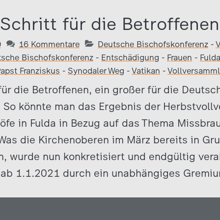
 Schritt für die Betroffenen
0
16 Kommentare
Deutsche Bischofskonferenz
-
V
sche Bischofskonferenz
-
Entschädigung
-
Frauen
-
Fuld
apst Franziskus
-
Synodaler Weg
-
Vatikan
-
Vollversamm
 für die Betroffenen, ein großer für die Deutsc
. So könnte man das Ergebnis der Herbstvoll
höfe in Fulda in Bezug auf das Thema Missbra
as die Kirchenoberen im März bereits in Gr
, wurde nun konkretisiert und endgültig ver
 ab 1.1.2021 durch ein unabhängiges Gremi