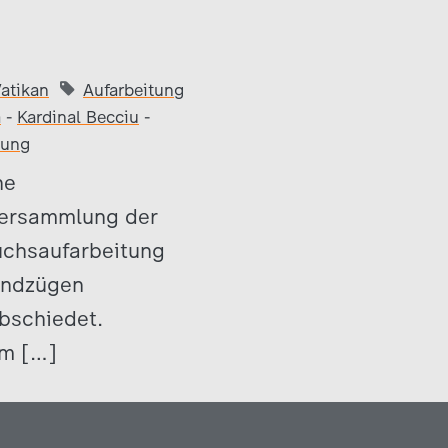
atikan
Aufarbeitung
a
-
Kardinal Becciu
-
lung
he
versammlung der
uchsaufarbeitung
undzügen
abschiedet.
um […]