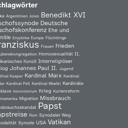
chlagwörter
Benedikt XVI
ika
Argentinien
Asien
Deutsche
schofssynode
schofskonferenz
Ehe und
milie
Enzyklika
Europa
Flüchtlinge
ranziskus
Frieden
Frauen
Homosexualität
II.
ubenskongregation
Interreligiöser
ikanisches Konzil
Johannes Paul II.
alog
Jugend
Kardinal Marx
Kardinal
dinal Kasper
Kardinäle
ler
Kardinal Pell
Kardinal Woelki
Krieg
klave
Kurienreform
Konsistorium
Missbrauch
Migration
einamerika
Papst
ssbrauchsskandal
pstreise
Synodaler Weg
Rom
Vatikan
USA
odalität
Synode