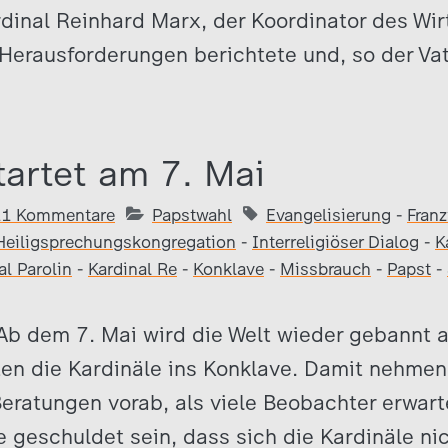
dinal Reinhard Marx, der Koordinator des Wirt
 Herausforderungen berichtete und, so der Va
tartet am 7. Mai
11 Kommentare
Papstwahl
Evangelisierung
-
Franz
Heiligsprechungskongregation
-
Interreligiöser Dialog
-
K
al Parolin
-
Kardinal Re
-
Konklave
-
Missbrauch
-
Papst
-
 Ab dem 7. Mai wird die Welt wieder gebannt 
ten die Kardinäle ins Konklave. Damit nehmen
 Beratungen vorab, als viele Beobachter erwart
e geschuldet sein, dass sich die Kardinäle ni