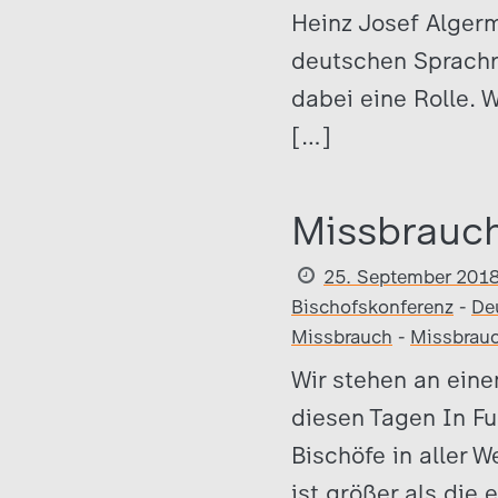
Heinz Josef Alger
deutschen Sprachra
dabei eine Rolle. 
[…]
Missbrauch
25. September 201
Bischofskonferenz
-
De
Missbrauch
-
Missbrau
Wir stehen an eine
diesen Tagen In Fu
Bischöfe in aller 
ist größer als die