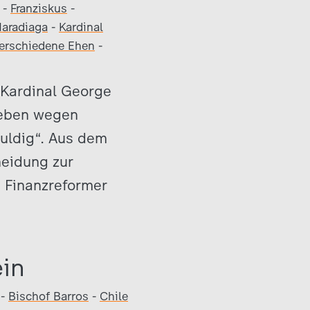
-
Franziskus
-
Maradiaga
-
Kardinal
erschiedene Ehen
-
 Kardinal George
rheben wegen
huldig“. Aus dem
heidung zur
e Finanzreformer
ein
-
Bischof Barros
-
Chile