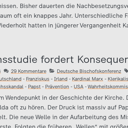
missen. Bisher dauerten die Nachbesetzungsv
um oft ein knappes Jahr. Unterschiedliche F
Wiederholt hatten in jüngerer Vergangenheit 
sstudie fordert Konseque
8
29 Kommentare
Deutsche Bischofskonferenz
utschland
-
Franziskus
-
Irland
-
Kardinal Marx
-
Klerikal
chsskandal
-
Papst
-
Prävention
-
USA
-
Wahrheitskommis
m Wendepunkt in der Geschichte der Kirche. Di
lda oft zu hören. Der Druck ist massiv auf Pa
Welt. Die neue Welle in der Aufarbeitung des 
 erste. Folgten die früheren „Wellen“ mit größ