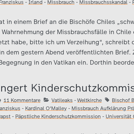
Franziskus
-
Irland
-
Missbrauch
-
Missbrauchsskandal
-
at in einem Brief an die Bischöfe Chiles „sch
 Wahrnehmung der Missbrauchsfälle in Chile
etzt habe, bitte ich um Verzeihung“, schreibt
n dem gestern Abend veröffentlichten Brief. Z
 Begegnung in den Vatikan ein. Dorthin beorde
ängert Kinderschutzkommi
11 Kommentare
Vatileaks
-
Weltkirche
Bischof 
ranziskus
-
Kardinal O'Malley
-
Missbrauch Aufklärung Pr
apst
-
Päpstliche Kinderschutzkommission
-
Universität