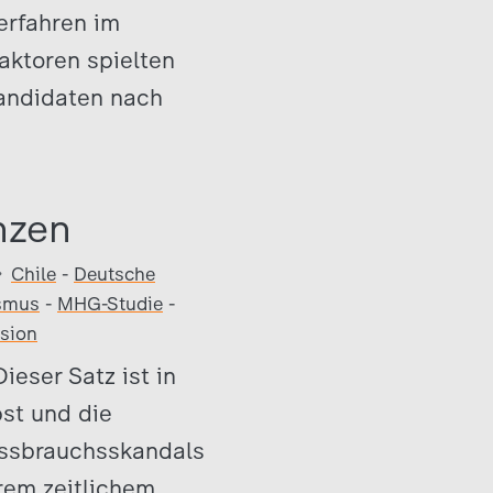
erfahren im
aktoren spielten
Kandidaten nach
nzen
Chile
-
Deutsche
ismus
-
MHG-Studie
-
sion
eser Satz ist in
pst und die
Missbrauchsskandals
erem zeitlichem