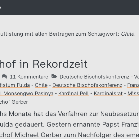
e
uflistung mit allen Beiträgen zum Schlagwort:
Chile.
hof in Rekordzeit
11 Kommentare
Deutsche Bischofskonferenz
-
V
Bistum Fulda
-
Chile
-
Deutsche Bischofskonferenz
-
Fran
al Monsengwo Pasinya
-
Kardinal Pell
-
Kardinalsrat
-
Miss
chof Gerber
hs Monate hat das Verfahren zur Neubesetzu
Fulda gedauert. Gestern ernannte Papst Franz
chof Michael Gerber zum Nachfolger des emer