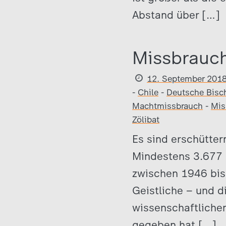
Abstand über […]
Missbrauch
12. September 201
-
Chile
-
Deutsche Bisc
Machtmissbrauch
-
Mis
Zölibat
Es sind erschütter
Mindestens 3.677 
zwischen 1946 bis
Geistliche – und di
wissenschaftlichen
gegeben hat […]