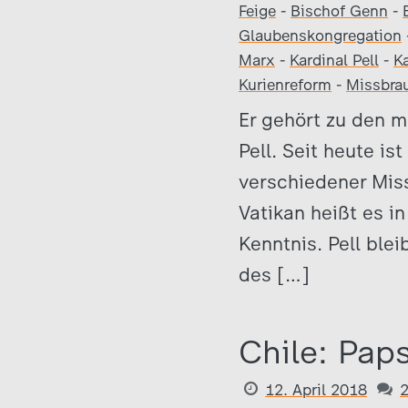
Feige
-
Bischof Genn
-
Glaubenskongregation
Marx
-
Kardinal Pell
-
Ka
Kurienreform
-
Missbra
Er gehört zu den m
Pell. Seit heute is
verschiedener Miss
Vatikan heißt es i
Kenntnis. Pell blei
des […]
Chile: Pap
12. April 2018