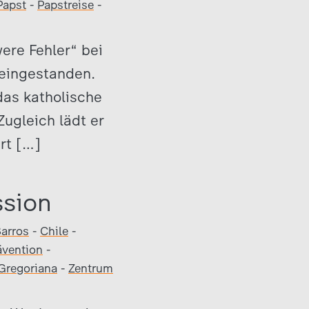
Papst
-
Papstreise
-
were Fehler“ bei
 eingestanden.
 das katholische
ugleich lädt er
rt […]
ssion
Barros
-
Chile
-
ävention
-
 Gregoriana
-
Zentrum