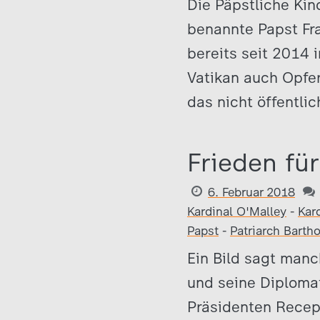
Die Päpstliche Kin
benannte Papst Fra
bereits seit 2014 
Vatikan auch Opfer
das nicht öffentli
Frieden fü
6. Februar 2018
Kardinal O'Malley
-
Kar
Papst
-
Patriarch Barth
Ein Bild sagt manc
und seine Diploma
Präsidenten Recep