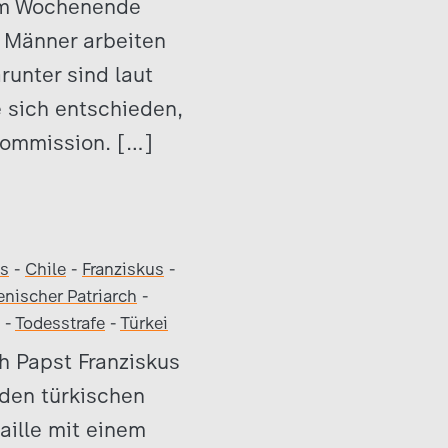
 Am Wochenende
d Männer arbeiten
runter sind laut
e sich entschieden,
 Kommission. […]
os
-
Chile
-
Franziskus
-
nischer Patriarch
-
-
Todesstrafe
-
Türkei
h Papst Franziskus
den türkischen
ille mit einem