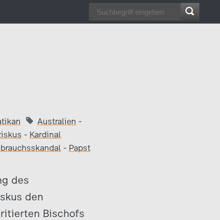
atikan
Australien
-
ziskus
-
Kardinal
brauchsskandal
-
Papst
ng des
iskus den
itierten Bischofs