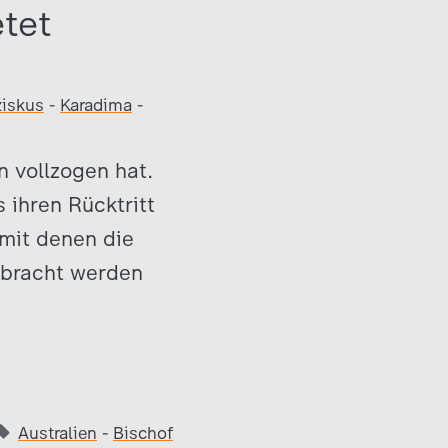
tet
ziskus
-
Karadima
-
n vollzogen hat.
 ihren Rücktritt
 mit denen die
ebracht werden
Australien
-
Bischof