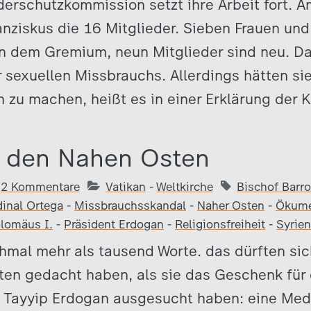
derschutzkommission setzt ihre Arbeit fort.
nziskus die 16 Mitglieder. Sieben Frauen un
in dem Gremium, neun Mitglieder sind neu. Da
 sexuellen Missbrauchs. Allerdings hätten si
ch zu machen, heißt es in einer Erklärung der
r den Nahen Osten
2 Kommentare
Vatikan
-
Weltkirche
Bischof Barr
dinal Ortega
-
Missbrauchsskandal
-
Naher Osten
-
Ökume
olomäus I.
-
Präsident Erdogan
-
Religionsfreiheit
-
Syrien
hmal mehr als tausend Worte. das dürften sic
ten gedacht haben, als sie das Geschenk für 
 Tayyip Erdogan ausgesucht haben: eine Meda