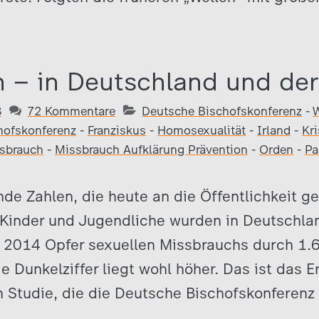
 – in Deutschland und der
8
72 Kommentare
Deutsche Bischofskonferenz
-
W
hofskonferenz
-
Franziskus
-
Homosexualität
-
Irland
-
Kri
sbrauch
-
Missbrauch Aufklärung Prävention
-
Orden
-
Pa
nde Zahlen, die heute an die Öffentlichkeit ge
Kinder und Jugendliche wurden in Deutschland
 2014 Opfer sexuellen Missbrauchs durch 1.
e Dunkelziffer liegt wohl höher. Das ist das E
 Studie, die die Deutsche Bischofskonferenz 