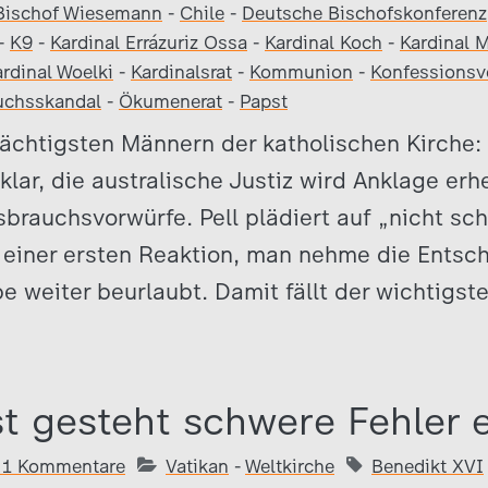
Bischof Wiesemann
-
Chile
-
Deutsche Bischofskonferenz
-
K9
-
Kardinal Errázuriz Ossa
-
Kardinal Koch
-
Kardinal 
rdinal Woelki
-
Kardinalsrat
-
Kommunion
-
Konfessionsv
uchsskandal
-
Ökumenerat
-
Papst
ächtigsten Männern der katholischen Kirche:
t klar, die australische Justiz wird Anklage e
brauchsvorwürfe. Pell plädiert auf „nicht sc
n einer ersten Reaktion, man nehme die Entsc
be weiter beurlaubt. Damit fällt der wichtigst
st gesteht schwere Fehler 
21 Kommentare
Vatikan
-
Weltkirche
Benedikt XVI