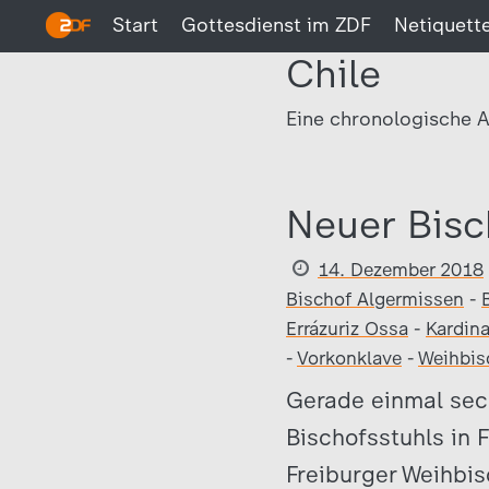
Start
Gottesdienst im ZDF
Netiquett
Chile
Eine chronologische A
Neuer Bisc
14. Dezember 2018
Bischof Algermissen
-
Errázuriz Ossa
-
Kardin
-
Vorkonklave
-
Weihbis
Gerade einmal sec
Bischofsstuhls in 
Freiburger Weihbis