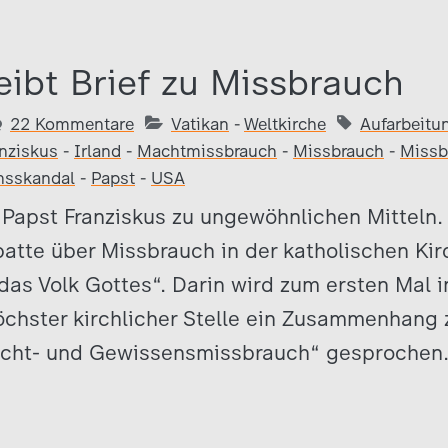
eibt Brief zu Missbrauch
22 Kommentare
Vatikan
-
Weltkirche
Aufarbeitu
anziskus
-
Irland
-
Machtmissbrauch
-
Missbrauch
-
Missb
hsskandal
-
Papst
-
USA
 Papst Franziskus zu ungewöhnlichen Mitteln
tte über Missbrauch in der katholischen Kir
„das Volk Gottes“. Darin wird zum ersten Mal i
öchster kirchlicher Stelle ein Zusammenhang
cht- und Gewissensmissbrauch“ gesprochen. 