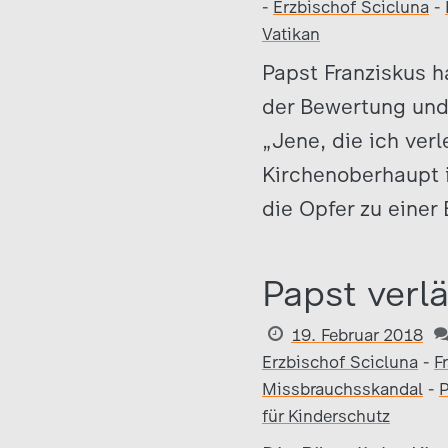
-
Erzbischof Scicluna
-
Vatikan
Papst Franziskus h
der Bewertung und
„Jene, die ich verl
Kirchenoberhaupt i
die Opfer zu einer
Papst verl
19. Februar 2018
Erzbischof Scicluna
-
F
Missbrauchsskandal
-
P
für Kinderschutz