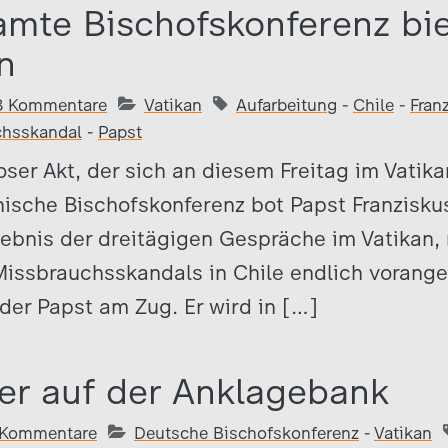
amte Bischofskonferenz bie
n
8 Kommentare
Vatikan
Aufarbeitung
-
Chile
-
Fran
chsskandal
-
Papst
loser Akt, der sich an diesem Freitag im Vatika
ische Bischofskonferenz bot Papst Franziskus
gebnis der dreitägigen Gespräche im Vatikan,
Missbrauchsskandals in Chile endlich vorang
 der Papst am Zug. Er wird in […]
er auf der Anklagebank
 Kommentare
Deutsche Bischofskonferenz
-
Vatikan