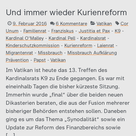
Und immer wieder Kurienreform
9. Februar 2016
6 Kommentare
Vatikan
Cor
Unum
-
Familienrat
-
Franziskus
-
Justitia et Pax
-
K9
-
Kardinal O'Malley
-
Kardinal Pell
-
Kardinalsrat
-
Kinderschutzkommission
-
Kurienreform
-
Laienrat
-
Migrantenrat
-
Missbrauch
-
Missbrauch Aufklärung
Prävention
-
Papst
-
Vatikan
Im Vatikan ist heute das 13. Treffen des
Kardinalsrats K9 zu Ende gegangen. Es war mit
eineinhalb Tagen die bisher kürzeste Sitzung.
Immerhin wurde „final“ über die beiden neuen
Dikasterien beraten, die aus der Fusion mehrerer
bisheriger Behörden entstehen sollen. Daneben
ging es um das Thema „Synodalität“ sowie ein
Update zur Reform des Finanzbereichs sowie
[…]