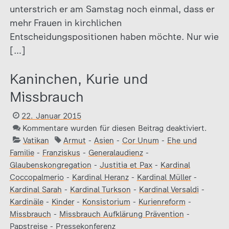
unterstrich er am Samstag noch einmal, dass er
mehr Frauen in kirchlichen
Entscheidungspositionen haben möchte. Nur wie
[…]
Kaninchen, Kurie und
Missbrauch
22. Januar 2015
Kommentare wurden für diesen Beitrag deaktiviert.
Vatikan
Armut
-
Asien
-
Cor Unum
-
Ehe und
Familie
-
Franziskus
-
Generalaudienz
-
Glaubenskongregation
-
Justitia et Pax
-
Kardinal
Coccopalmerio
-
Kardinal Heranz
-
Kardinal Müller
-
Kardinal Sarah
-
Kardinal Turkson
-
Kardinal Versaldi
-
Kardinäle
-
Kinder
-
Konsistorium
-
Kurienreform
-
Missbrauch
-
Missbrauch Aufklärung Prävention
-
Papstreise
-
Pressekonferenz