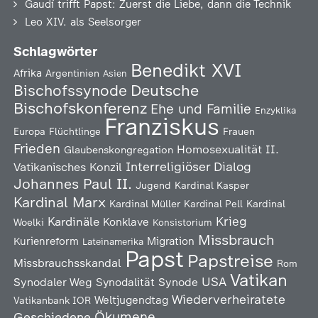
Gaudí trifft Papst: Zuerst die Liebe, dann die Technik
Leo XIV. als Seelsorger
Schlagwörter
Benedikt XVI
Afrika
Argentinien
Asien
Deutsche
Bischofssynode
Bischofskonferenz
Ehe und Familie
Enzyklika
Franziskus
Europa
Flüchtlinge
Frauen
Frieden
Homosexualität
II.
Glaubenskongregation
Interreligiöser Dialog
Vatikanisches Konzil
Johannes Paul II.
Jugend
Kardinal Kasper
Kardinal Marx
Kardinal Müller
Kardinal Pell
Kardinal
Kardinäle
Krieg
Konklave
Woelki
Konsistorium
Missbrauch
Kurienreform
Migration
Lateinamerika
Papst
Papstreise
Missbrauchsskandal
Rom
Vatikan
USA
Synodaler Weg
Synodalität
Synode
Wiederverheiratete
Weltjugendtag
Vatikanbank IOR
Ökumene
Geschiedene