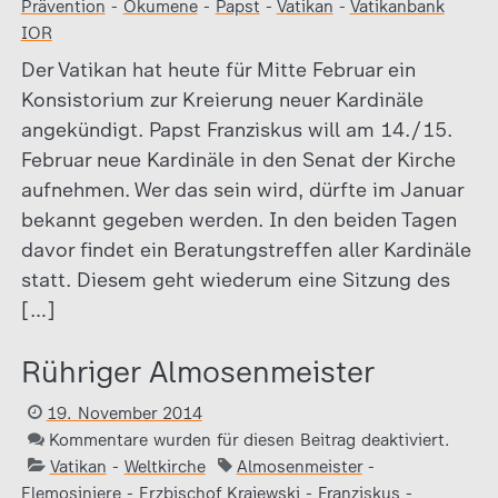
Prävention
-
Ökumene
-
Papst
-
Vatikan
-
Vatikanbank
IOR
Der Vatikan hat heute für Mitte Februar ein
Konsistorium zur Kreierung neuer Kardinäle
angekündigt. Papst Franziskus will am 14./15.
Februar neue Kardinäle in den Senat der Kirche
aufnehmen. Wer das sein wird, dürfte im Januar
bekannt gegeben werden. In den beiden Tagen
davor findet ein Beratungstreffen aller Kardinäle
statt. Diesem geht wiederum eine Sitzung des
[…]
Rühriger Almosenmeister
19. November 2014
Kommentare wurden für diesen Beitrag deaktiviert.
Vatikan
-
Weltkirche
Almosenmeister
-
Elemosiniere
-
Erzbischof Krajewski
-
Franziskus
-