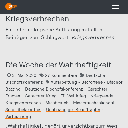
Kriegsverbrechen
Eine chronologische Auflistung mit allen
Beiträgen zum Schlagwort:
Kriegsverbrechen.
Die Woche der Wahrhaftigkeit
3. Mai 2020
27 Kommentare
Deutsche
Bischofskonferenz
Aufarbeitung
-
Betroffene
-
Bischof
Bätzing
-
Deutsche Bischofskonferenz
-
Gerechter
Frieden
-
Gerechter Krieg
-
II. Weltkrieg
-
Kriegsende
-
Kriegsverbrechen
-
Missbrauch
-
Missbrauchsskandal
-
Schuldbekenntnis
-
Unabhängiger Beauftragter
-
Vertuschung
„Wahrhaftigkeit gehört unverzichtbar zum Weg