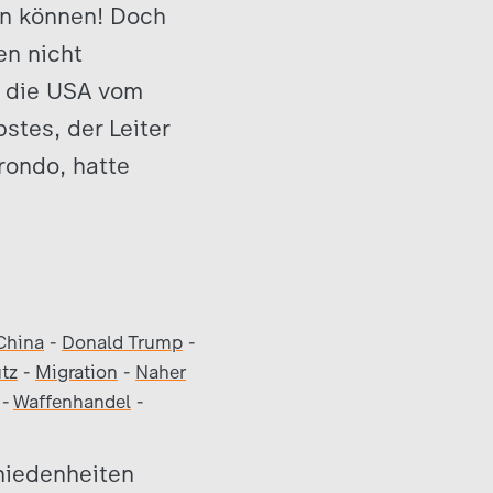
en können! Doch
en nicht
 die USA vom
tes, der Leiter
rondo, hatte
China
-
Donald Trump
-
tz
-
Migration
-
Naher
-
Waffenhandel
-
hiedenheiten