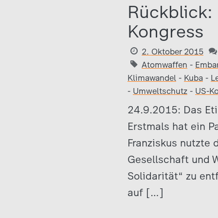
Rückblick:
Kongress
2. Oktober 2015
Atomwaffen
-
Emba
Klimawandel
-
Kuba
-
L
-
Umweltschutz
-
US-Ko
24.9.2015: Das Eti
Erstmals hat ein 
Franziskus nutzte 
Gesellschaft und W
Solidarität“ zu en
auf […]