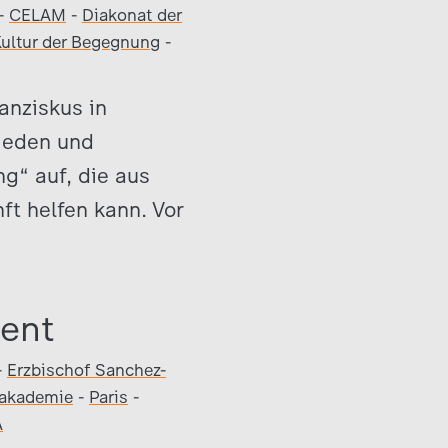
-
CELAM
-
Diakonat der
ultur der Begegnung
-
anziskus in
rieden und
g“ auf, die aus
ft helfen kann. Vor
dent
-
Erzbischof Sanchez-
lakademie
-
Paris
-
A