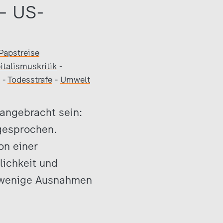
– US-
Papstreise
italismuskritik
-
-
Todesstrafe
-
Umwelt
 angebracht sein:
gesprochen.
on einer
lichkeit und
uf wenige Ausnahmen