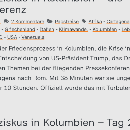
erenz
7
2 Kommentare
Papstreise
Afrika
-
Cartagena
-
Griechenland
-
Italien
-
Klimawandel
-
Kolumbien
-
Leb
O
-
USA
-
Venezuela
er Friedensprozess in Kolumbien, die Krise i
 Entscheidung von US-Präsident Trump, das
en Themen bei der fliegenden Pressekonfere
gena nach Rom. Mit 38 Minuten war sie unge
r 10 Stunden. Offiziell wurde das mit Turbul
ziskus in Kolumbien – Tag 