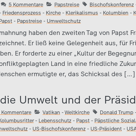
5 Kommentare
Papstreise
Bischofskonferenz
-
Friedensprozess
-
Kirche
-
Klerikalismus
-
Kolumbien
-
K
Papst
-
Papstreise
-
Umweltschutz
mahnung haben den zweiten Tag von Papst Fr
ichnet. Er ließ keine Gelegenheit aus, für F
en. Er forderte zu einer „Kultur der Begegnun
onfliktgeplagten Land in eine friedliche Zukun
Menschen ermutigte er, das Schicksal des […]
 die Umwelt und der Präsi
 Kommentare
Vatikan
-
Weltkirche
Donald Trump
Kolumbusritter
-
Lebensschutz
-
Papst
-
Päpstliche Sozia
weltschutz
-
US-Bischofskonferenz
-
US-Präsident
-
US