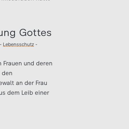
ung Gottes
-
Lebensschutz
-
n Frauen und deren
n den
walt an der Frau
us dem Leib einer