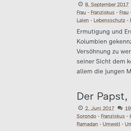
8. September 2017
Frau
-
Franziskus
-
Frau
Laien
-
Lebensschutz
-
Ermutigung und Er
Kolumbien gekennze
Versöhnung zu werb
seiner Sicht dem k
allem die jungen 
Der Papst,
2. Juni 2017
19
Sorondo
-
Franziskus
-
Ramadan
-
Umwelt
-
Um