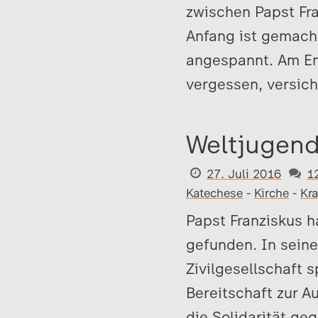
zwischen Papst Fr
Anfang ist gemacht
angespannt. Am End
vergessen, versich
Weltjugend
27. Juli 2016
1
Katechese
-
Kirche
-
Kr
Papst Franziskus h
gefunden. In seine
Zivilgesellschaft s
Bereitschaft zur A
die Solidarität ge