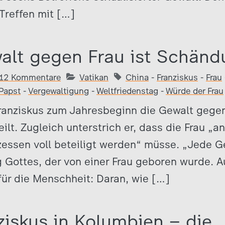
 Treffen mit […]
alt gegen Frau ist Schänd
12 Kommentare
Vatikan
China
-
Franziskus
-
Frau
Papst
-
Vergewaltigung
-
Weltfriedenstag
-
Würde der Frau
Franziskus zum Jahresbeginn die Gewalt gege
ilt. Zugleich unterstrich er, dass die Frau „a
essen voll beteiligt werden“ müsse. „Jede Ge
 Gottes, der von einer Frau geboren wurde. A
für die Menschheit: Daran, wie […]
ziskus in Kolumbien – die