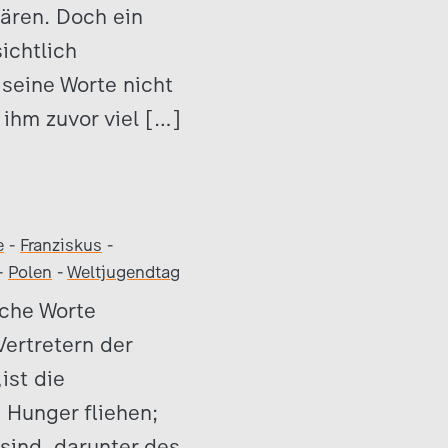
ären. Doch ein
ichtlich
seine Worte nicht
ihm zuvor viel […]
e
-
Franziskus
-
-
Polen
-
Weltjugendtag
iche Worte
Vertretern der
ist die
 Hunger fliehen;
sind, darunter des