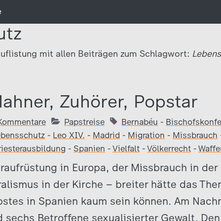
e
utz
uflistung mit allen Beiträgen zum Schlagwort:
Lebens
Mahner, Zuhörer, Popstar
Kommentare
Papstreise
Bernabéu
-
Bischofskonfe
ebensschutz
-
Leo XIV.
-
Madrid
-
Migration
-
Missbrauch
riesterausbildung
-
Spanien
-
Vielfalt
-
Völkerrecht
-
Waffe
eraufrüstung in Europa, der Missbrauch in der
ralismus in der Kirche – breiter hätte das 
pstes in Spanien kaum sein können. Am Nachmi
d sechs Betroffene sexualisierter Gewalt. De