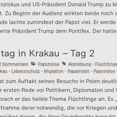
anziskus und US-Präsident Donald Trump zu kl
. Zu Beginn der Audienz wirkten beide noch s
e lachte zumindest der Papst viel. Er werde 
erte Präsident Trump dem Pontifex. Der hatte 
tag in Krakau – Tag 2
2 Kommentare
Papstreise
Abtreibung
-
Flüchtling
akau
-
Lebensschutz
-
Migration
-
Papamobil
-
Papstreise
at zum Auftakt seines Besuchs in Polen deutl
r ersten Rede vor Politikern, Diplomaten und 
prach er das heikle Thema Flüchtlinge an. Es „
ufnahme derer notwendig, die vor Kriegen und
genüber denen, die ihrer Grundrechte beraubt 