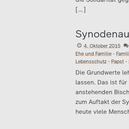
[…]
Synodenauf
4. Oktober 2015
Ehe und Familie
-
Famil
Lebensschutz
-
Papst
-
Die Grundwerte leh
lassen. Das ist für
anstehenden Bisch
zum Auftakt der S
heute viele Mensc