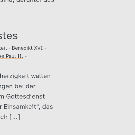
stes
eit
-
Benedikt XVI
-
s Paul II.
-
herzigkeit walten
ngen bei der
im Gottesdienst
 Einsamkeit“, das
sch […]