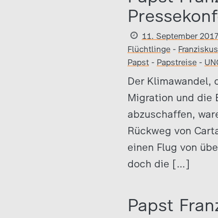
Pressekonf
11. September 201
Flüchtlinge
-
Franziskus
Papst
-
Papstreise
-
UN
Der Klimawandel, d
Migration und die
abzuschaffen, war
Rückweg von Carta
einen Flug von übe
doch die […]
Papst Fran