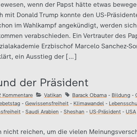
gewesen, wenn der Papst hätte etwas beweg
h mit Donald Trump konnte den US-Präsident
hon im Wahlkampf angekündigt, werden sich
ommen verabschieden. Ein Vertrauter des Paps
ozialakademie Erzbischof Marcelo Sanchez-So
lärt, ein Ausstieg der […]
und der Präsident
2 Kommentare
Vatikan
Barack Obama
-
Bildung
-
ebetstag
-
Gewissensfreiheit
-
Klimawandel
-
Lebensschu
sfreiheit
-
Saudi Arabien
-
Sheshan
-
US-Präsident
-
USA
n nicht reichen, um die vielen Meinungsversc