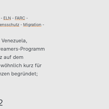
-
ELN
-
FARC
-
ensschutz
-
Migration
-
n Venezuela,
 Dreamers-Programm
nz auf dem
wöhnlich kurz für
enzen begründet;
2