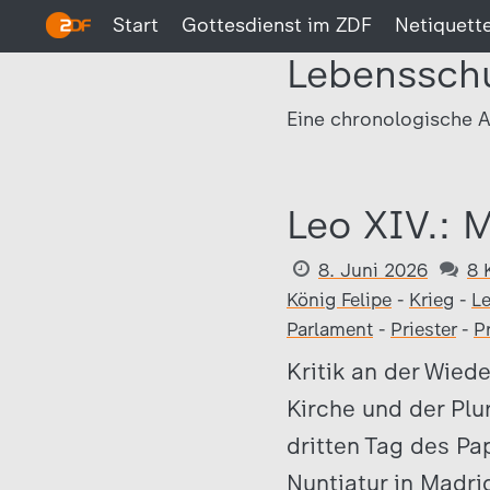
Start
Gottesdienst im ZDF
Netiquett
Lebenssch
Eine chronologische A
Leo XIV.: 
8. Juni 2026
8 
König Felipe
-
Krieg
-
L
Parlament
-
Priester
-
P
Kritik an der Wied
Kirche und der Plu
dritten Tag des Pa
Nuntiatur in Madri