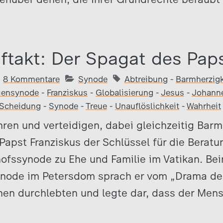
takt: Der Spagat des Pap
8 Kommentare
Synode
Abtreibung
-
Barmherzigk
iensynode
-
Franziskus
-
Globalisierung
-
Jesus
-
Johanne
Scheidung
-
Synode
-
Treue
-
Unauflöslichkeit
-
Wahrheit
ren und verteidigen, dabei gleichzeitig Barm
 Papst Franziskus der Schlüssel für die Beratu
ofssynode zu Ehe und Familie im Vatikan. Be
ynode im Petersdom sprach er vom „Drama der
hen durchlebten und legte dar, dass der Men