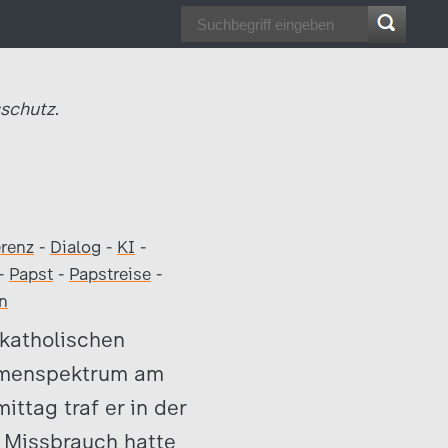
schutz.
renz
-
Dialog
-
KI
-
-
Papst
-
Papstreise
-
n
 katholischen
Themenspektrum am
ttag traf er in der
n Missbrauch hatte