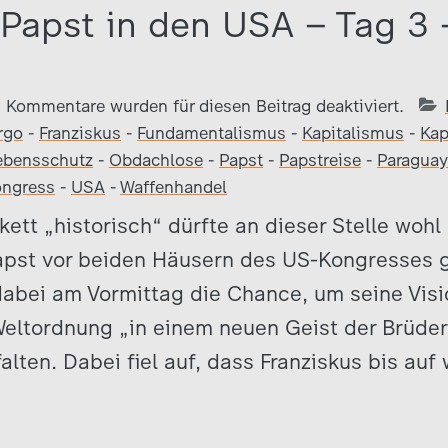
 Papst in den USA – Tag 3 
Kommentare wurden für diesen Beitrag deaktiviert.
rgo
-
Franziskus
-
Fundamentalismus
-
Kapitalismus
-
Kap
ebensschutz
-
Obdachlose
-
Papst
-
Papstreise
-
Paraguay
ngress
-
USA
-
Waffenhandel
kett „historisch“ dürfte an dieser Stelle wohl
Papst vor beiden Häusern des US-Kongresses 
dabei am Vormittag die Chance, um seine Visi
eltordnung „in einem neuen Geist der Brüder
tfalten. Dabei fiel auf, dass Franziskus bis a