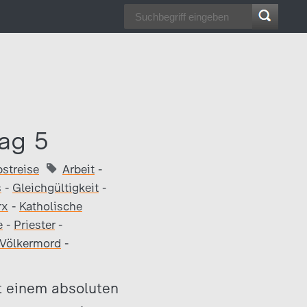
Tag 5
streise
Arbeit
-
s
-
Gleichgültigkeit
-
rx
-
Katholische
e
-
Priester
-
Völkermord
-
it einem absoluten