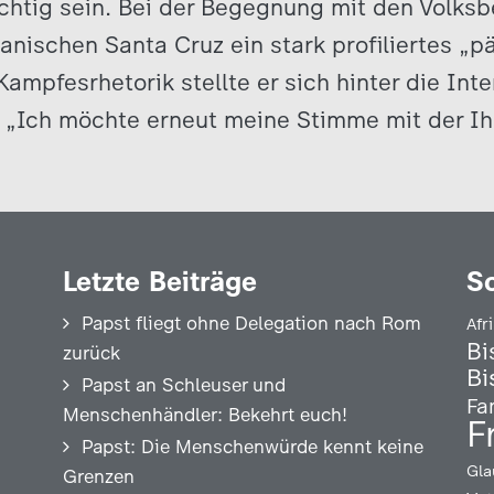
ichtig sein. Bei der Begegnung mit den Volk
ianischen Santa Cruz ein stark profiliertes „p
Kampfesrhetorik stellte er sich hinter die Int
„Ich möchte erneut meine Stimme mit der Ih
Letzte Beiträge
S
Papst fliegt ohne Delegation nach Rom
Afr
Bi
zurück
Bi
Papst an Schleuser und
Fa
Menschenhändler: Bekehrt euch!
F
Papst: Die Menschenwürde kennt keine
Gla
Grenzen