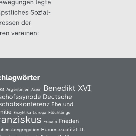
sbewegungen legte
äpstliches Sozial-
eressen der
ren vereinen:
chlagwörter
Benedikt XVI
ika
Argentinien
Asien
Deutsche
schofssynode
schofskonferenz
Ehe und
milie
Enzyklika
Europa
Flüchtlinge
ranziskus
Frieden
Frauen
Homosexualität
II.
ubenskongregation