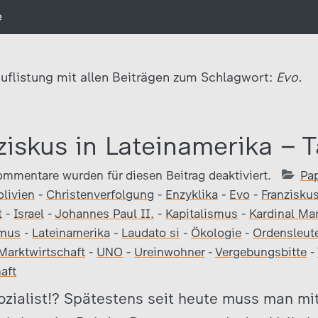
e
uflistung mit allen Beiträgen zum Schlagwort:
Evo.
ziskus in Lateinamerika – 
ommentare wurden für diesen Beitrag deaktiviert.
Pap
olivien
-
Christenverfolgung
-
Enzyklika
-
Evo
-
Franzisku
t
-
Israel
-
Johannes Paul II.
-
Kapitalismus
-
Kardinal Ma
smus
-
Lateinamerika
-
Laudato si
-
Ökologie
-
Ordensleut
Marktwirtschaft
-
UNO
-
Ureinwohner
-
Vergebungsbitte
-
aft
Sozialist!? Spätestens seit heute muss man m