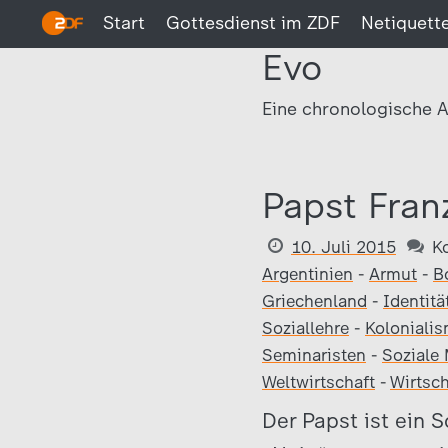
Start
Gottesdienst im ZDF
Netiquett
Evo
Eine chronologische A
Papst Fran
10. Juli 2015
K
Argentinien
-
Armut
-
B
Griechenland
-
Identitä
Soziallehre
-
Koloniali
Seminaristen
-
Soziale 
Weltwirtschaft
-
Wirtsch
Der Papst ist ein 