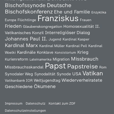
Deutsche
Bischofssynode
Bischofskonferenz
Ehe und Familie
Enzyklika
Franziskus
Europa
Flüchtlinge
Frauen
Frieden
Homosexualität
II.
Glaubenskongregation
Interreligiöser Dialog
Vatikanisches Konzil
Johannes Paul II.
Jugend
Kardinal Kasper
Kardinal Marx
Kardinal Müller
Kardinal Pell
Kardinal
Kardinäle
Krieg
Konklave
Woelki
Konsistorium
Missbrauch
Kurienreform
Migration
Lateinamerika
Papst
Papstreise
Missbrauchsskandal
Rom
Vatikan
USA
Synodaler Weg
Synodalität
Synode
Wiederverheiratete
Weltjugendtag
Vatikanbank IOR
Ökumene
Geschiedene
Impressum
Datenschutz
Kontakt zum ZDF
Datenschutzeinstellungen