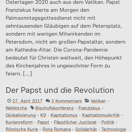
Ostertagen 2020 auch aus dem Vatikan. Papst
Franziskus feierte am Morgen den
Palmsonntagsgottesdienst nicht mit
zehntausenden Gläubigen auf dem Petersplatz,
sondern mit wenigen Mitwirkenden im
Petersdom, nicht am großen Papstaltar, sondern
am Kathedra-Altar. Die Corona-Pandemie
bedeutet für Christen weltweit, den Höhepunkt
des Kirchenjahres in ungewohnter Form zu
feiern. […]
Der Papst und die Revolution
27. April 2017
3 Kommentare
Vatikan
-
Weltkirche
Bischofskonferenz
-
Franziskus
-
Globalisierung
-
K9
-
Kapitalismus
-
Kapitalismuskritik
-
Kurienreform
-
Papst
-
Päpstlicher Justizrat
-
Politik
-
Römische Kurie
-
Rota Romana
-
Solidarität
-
Technologie