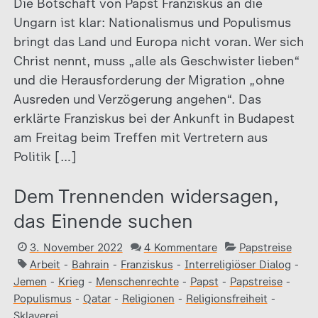
Die Botschaft von Papst Franziskus an die
Ungarn ist klar: Nationalismus und Populismus
bringt das Land und Europa nicht voran. Wer sich
Christ nennt, muss „alle als Geschwister lieben“
und die Herausforderung der Migration „ohne
Ausreden und Verzögerung angehen“. Das
erklärte Franziskus bei der Ankunft in Budapest
am Freitag beim Treffen mit Vertretern aus
Politik […]
Dem Trennenden widersagen,
das Einende suchen
3. November 2022
4 Kommentare
Papstreise
Arbeit
-
Bahrain
-
Franziskus
-
Interreligiöser Dialog
-
Jemen
-
Krieg
-
Menschenrechte
-
Papst
-
Papstreise
-
Populismus
-
Qatar
-
Religionen
-
Religionsfreiheit
-
Sklaverei