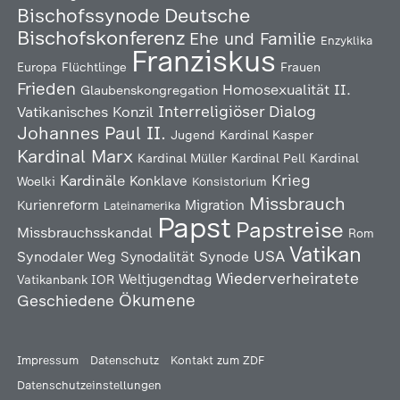
Deutsche
Bischofssynode
Bischofskonferenz
Ehe und Familie
Enzyklika
Franziskus
Europa
Flüchtlinge
Frauen
Frieden
Homosexualität
II.
Glaubenskongregation
Interreligiöser Dialog
Vatikanisches Konzil
Johannes Paul II.
Jugend
Kardinal Kasper
Kardinal Marx
Kardinal Müller
Kardinal Pell
Kardinal
Kardinäle
Krieg
Konklave
Woelki
Konsistorium
Missbrauch
Kurienreform
Migration
Lateinamerika
Papst
Papstreise
Missbrauchsskandal
Rom
Vatikan
USA
Synodaler Weg
Synodalität
Synode
Wiederverheiratete
Weltjugendtag
Vatikanbank IOR
Ökumene
Geschiedene
Impressum
Datenschutz
Kontakt zum ZDF
Datenschutzeinstellungen