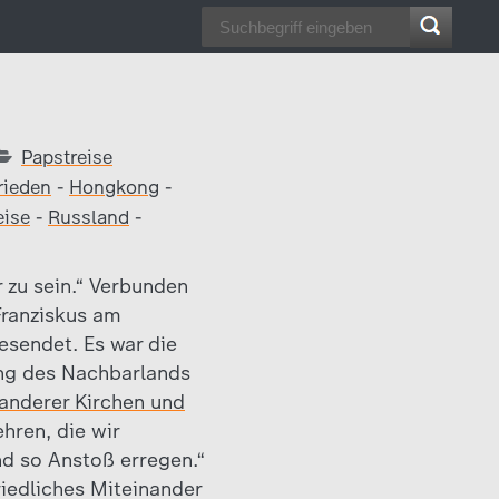
Papstreise
rieden
-
Hongkong
-
eise
-
Russland
-
 zu sein.“ Verbunden
Franziskus am
esendet. Es war die
ung des Nachbarlands
 anderer Kirchen und
hren, die wir
nd so Anstoß erregen.“
riedliches Miteinander