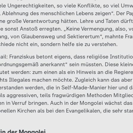
ele Ungerechtigkeiten, so viele Konflikte, so viel Umw
l Ablehnung des menschlichen Lebens zeigen“. Der Pap
ine große Verantwortung hätten. Lehre und Taten dürft
ie sonst Anstoß erregten. „Keine Vermengung, also, 
wang, von Glaubensweg und Sektierertum“, mahnte Fra
hiede nicht ein, sondern helfe sie zu verstehen.
tail: Franziskus betont eigens, dass religiöse Institut
t ordnungsgemäß anerkannt“ sein müssten. Diese klei
tet werden: zum einen als ein Hinweis an die Regier
chts Illegales machen möchte. Zugleich kann das aber 
erstanden werden, die in Self-Made-Manier hier und d
ls aggressiven, teils fragwürdigen Methoden Mitgli
hen in Verruf bringen. Auch in der Mongolei wächst da
onellen Kirchen als bei den Evangelikalen, die sehr st
 in der Mongolei