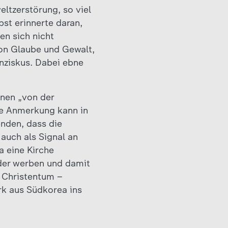
eltzerstörung, so viel
st erinnerte daran,
en sich nicht
von Glaube und Gewalt,
nziskus. Dabei ebne
ionen „von der
ne Anmerkung kann in
enden, dass die
auch als Signal an
a eine Kirche
eder werben und damit
s Christentum –
ark aus Südkorea ins