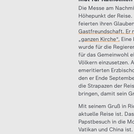
Die Messe am Nachmitt
Höhepunkt der Reise.
feierten ihren Glaube
Gastfreundschaft. Er 
„ganzen Kirche“.
Eine 
wurde für die Regiere
für das Gemeinwohl ei
Völkern einzusetzen. 
emeritierten Erzbisch
den er Ende September
die Strapazen der Rei
bringen, damit sein 
Mit seinem Gruß in Ri
aktuelle Reise ist. D
Papstbesuch in die Mo
Vatikan und China ist