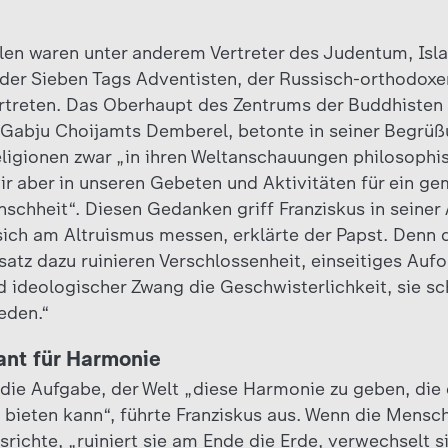
len waren unter anderem Vertreter des Judentum, Isl
er Sieben Tags Adventisten, der Russisch-orthodoxen
treten. Das Oberhaupt des Zentrums der Buddhisten 
bju Choijamts Demberel, betonte in seiner Begrüßu
eligionen zwar „in ihren Weltanschauungen philosophi
ir aber in unseren Gebeten und Aktivitäten für ein ge
nschheit“. Diesen Gedanken griff Franziskus in seiner
ich am Altruismus messen, erklärte der Papst. Denn 
tz dazu ruinieren Verschlossenheit, einseitiges Aufo
 ideologischer Zwang die Geschwisterlichkeit, sie 
eden.“
ant für Harmonie
 die Aufgabe, der Welt „diese Harmonie zu geben, die
ht bieten kann“, führte Franziskus aus. Wenn die Mensch
srichte, „ruiniert sie am Ende die Erde, verwechselt si