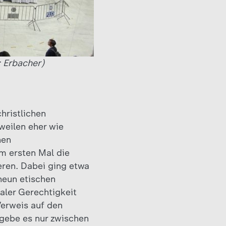
: Erbacher)
hristlichen
weilen eher wie
nen
m ersten Mal die
eren. Dabei ging etwa
 neun etischen
aler Gerechtigkeit
Verweis auf den
 gebe es nur zwischen