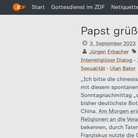
Start
Gottesdienst im ZDF
Netiquett
Papst grüß
3. September 2023
Jürgen Erbacher
Interreligiöser Dialog
-
Sexualität
-
Ulan Bator
„Ich bitte die chinesi
mit diesem spontanen
Sonntagnachmittag „de
bisher deutlichste Bo
China.
Am Morgen erin
Religionen an die Ver
bekennen, durch Taten
Franziskus nutzte die 