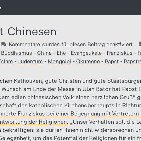
e
t Chinesen
Kommentare wurden für diesen Beitrag deaktiviert.
Buddhismus
-
China
-
Ehe
-
Evangelikale
-
Franziskus
-
F
Islam
-
Judentum
-
Mongolei
-
Ökumene
-
Papst
-
Papstr
schen Katholiken, gute Christen und gute Staatsbürger
 Wunsch am Ende der Messe in Ulan Bator hat Papst 
m edlen chinesischen Volk einen herzlichen Gruß“ g
tschaft des katholischen Kirchenoberhaupts in Richt
nerte Franziskus bei einer Begegnung mit Vertretern
antwortung der Religionen.
„Unser Verhalten soll die Le
 bekräftigen; sie dürfen ihnen nicht widersprechen u
Gelegenheit, um das Potential der Religionen für ein f