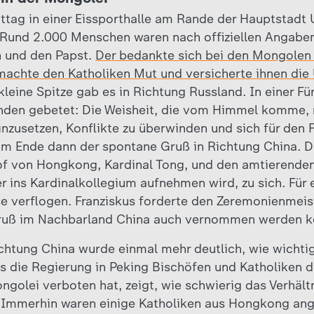
ag in einer Eissporthalle am Rande der Hauptstadt U
 Rund 2.000 Menschen waren nach offiziellen Angab
n und den Papst.
Der bedankte sich bei den Mongolen 
machte den Katholiken Mut und versicherte ihnen die
kleine Spitze gab es in Richtung Russland. In einer Fü
nden gebetet: Die Weisheit, die vom Himmel komme, m
nzusetzen, Konflikte zu überwinden und sich für den 
Am Ende dann der spontane Gruß in Richtung China. Da
of von Hongkong, Kardinal Tong, und den amtierenden
 ins Kardinalkollegium aufnehmen wird, zu sich. Fü
se verflogen. Franziskus forderte den Zeremonienmeist
Gruß im Nachbarland China auch vernommen werden k
chtung China wurde einmal mehr deutlich, wie wichtig
ass die Regierung in Peking Bischöfen und Katholiken 
ngolei verboten hat, zeigt, wie schwierig das Verhäl
. Immerhin waren einige Katholiken aus Hongkong an