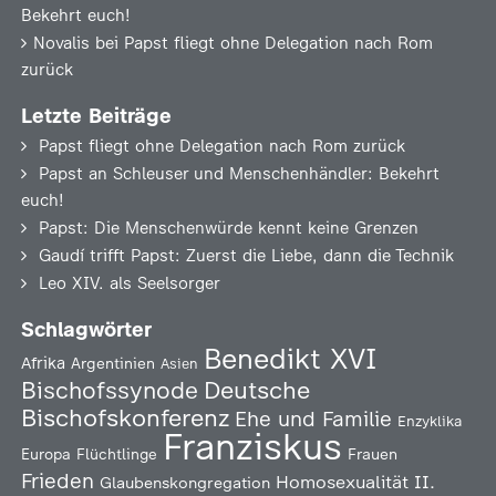
Bekehrt euch!
Novalis
bei
Papst fliegt ohne Delegation nach Rom
zurück
Letzte Beiträge
Papst fliegt ohne Delegation nach Rom zurück
Papst an Schleuser und Menschenhändler: Bekehrt
euch!
Papst: Die Menschenwürde kennt keine Grenzen
Gaudí trifft Papst: Zuerst die Liebe, dann die Technik
Leo XIV. als Seelsorger
Schlagwörter
Benedikt XVI
Afrika
Argentinien
Asien
Deutsche
Bischofssynode
Bischofskonferenz
Ehe und Familie
Enzyklika
Franziskus
Europa
Flüchtlinge
Frauen
Frieden
Homosexualität
II.
Glaubenskongregation