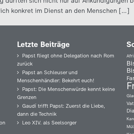
g dürften sich nicht nur auf Ankündigungen 
ich konkret im Dienst an den Menschen […]
Letzte Beiträge
S
Papst fliegt ohne Delegation nach Rom
Afr
Bi
zurück
Bi
Papst an Schleuser und
Fa
Menschenhändler: Bekehrt euch!
F
Papst: Die Menschenwürde kennt keine
Gla
Grenzen
Vat
Gaudí trifft Papst: Zuerst die Liebe,
Di
dann die Technik
Kar
ion
Leo XIV. als Seelsorger
Mül