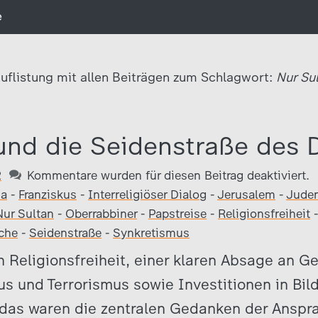
e
uflistung mit allen Beiträgen zum Schlagwort:
Nur Sul
und die Seidenstraße des 
2
Kommentare wurden für diesen Beitrag deaktiviert.
na
-
Franziskus
-
Interreligiöser Dialog
-
Jerusalem
-
Jude
Nur Sultan
-
Oberrabbiner
-
Papstreise
-
Religionsfreiheit
che
-
Seidenstraße
-
Synkretismus
 Religionsfreiheit, einer klaren Absage an 
us und Terrorismus sowie Investitionen in Bi
– das waren die zentralen Gedanken der Anspr