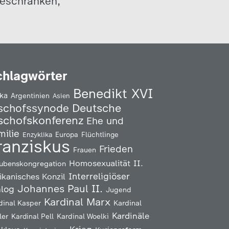
beschränken,
chlagwörter
Benedikt XVI
ika
Argentinien
Asien
Deutsche
schofssynode
schofskonferenz
Ehe und
milie
Enzyklika
Europa
Flüchtlinge
ranziskus
Frieden
Frauen
Homosexualität
II.
ubenskongregation
Interreligiöser
ikanisches Konzil
Johannes Paul II.
alog
Jugend
Kardinal Marx
Kardinal
dinal Kasper
Kardinäle
ler
Kardinal Pell
Kardinal Woelki