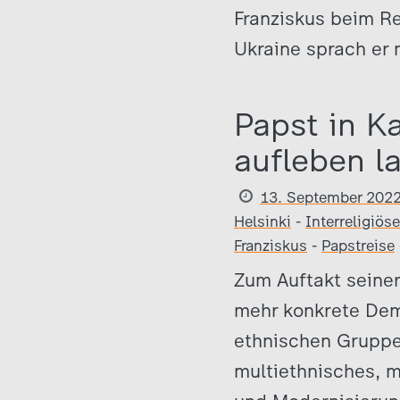
Franziskus beim Re
Ukraine sprach er 
Papst in K
aufleben l
13. September 202
Helsinki
-
Interreligiös
Franziskus
-
Papstreise
Zum Auftakt seiner
mehr konkrete Dem
ethnischen Gruppe
multiethnisches, m