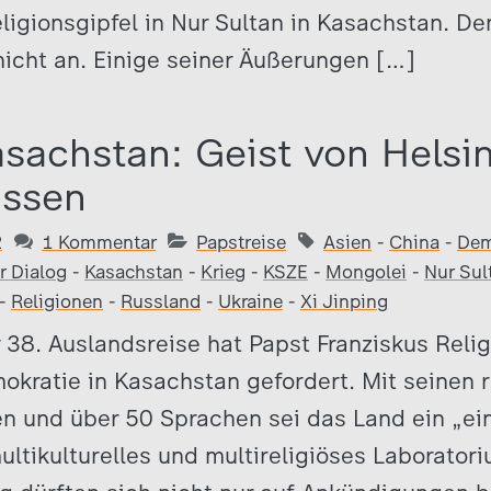
ligionsgipfel in Nur Sultan in Kasachstan. Den
nicht an. Einige seiner Äußerungen […]
asachstan: Geist von Helsi
assen
2
1 Kommentar
Papstreise
Asien
-
China
-
Dem
er Dialog
-
Kasachstan
-
Krieg
-
KSZE
-
Mongolei
-
Nur Sul
-
Religionen
-
Russland
-
Ukraine
-
Xi Jinping
 38. Auslandsreise hat Papst Franziskus Relig
okratie in Kasachstan gefordert. Mit seinen 
n und über 50 Sprachen sei das Land ein „ein
ultikulturelles und multireligiöses Laborator