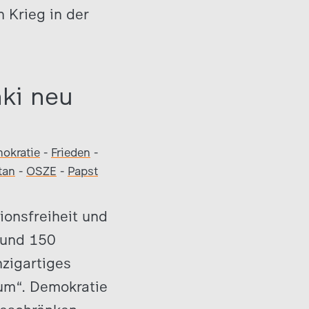
 Krieg in der
nki neu
okratie
-
Frieden
-
tan
-
OSZE
-
Papst
ionsfreiheit und
rund 150
zigartiges
ium“. Demokratie