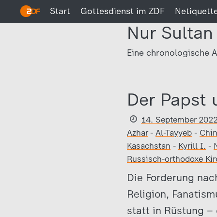
Start
Gottesdienst im ZDF
Netiquett
Nur Sultan
Eine chronologische A
Der Papst 
14. September 202
Azhar
-
Al-Tayyeb
-
Chi
Kasachstan
-
Kyrill I.
-
Russisch-orthodoxe Kir
Die Forderung nach
Religion, Fanatism
statt in Rüstung 