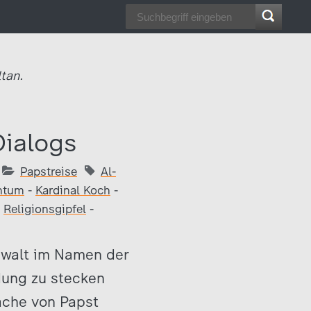
tan.
Dialogs
Papstreise
Al-
ntum
-
Kardinal Koch
-
-
Religionsgipfel
-
Gewalt im Namen der
ldung zu stecken
ache von Papst