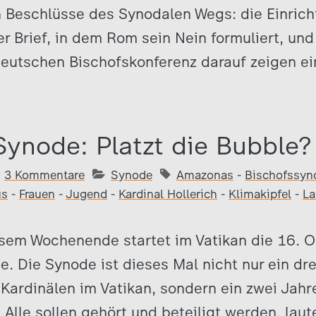
n Beschlüsse des Synodalen Wegs: die Einric
r Brief, in dem Rom sein Nein formuliert, und
Deutschen Bischofskonferenz darauf zeigen e
Synode: Platzt die Bubble?
3 Kommentare
Synode
Amazonas
-
Bischofssyn
us
-
Frauen
-
Jugend
-
Kardinal Hollerich
-
Klimakipfel
-
La
esem Wochenende startet im Vatikan die 16. O
. Die Synode ist dieses Mal nicht nur ein dr
Kardinälen im Vatikan, sondern ein zwei Jah
 Alle sollen gehört und beteiligt werden, lau