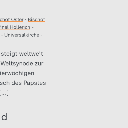
chof Oster
-
Bischof
inal Hollerich
-
-
Universalkirche
-
 steigt weltweit
 Weltsynode zur
vierwöchigen
nsch des Papstes
 […]
nd