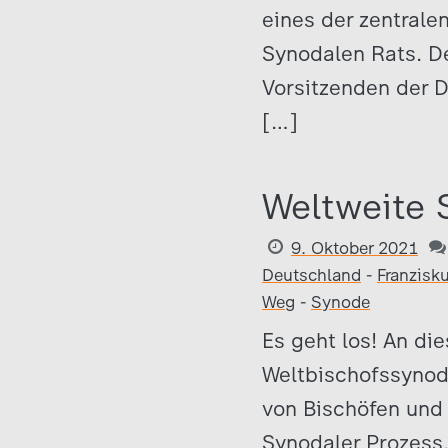
eines der zentrale
Synodalen Rats. De
Vorsitzenden der 
[…]
Weltweite 
9. Oktober 2021
Deutschland
-
Franzisk
Weg
-
Synode
Es geht los! An di
Weltbischofssynode
von Bischöfen und 
Synodaler Prozess.