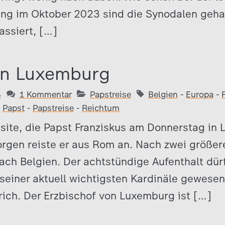
g im Oktober 2023 sind die Synodalen gehalt
assiert, […]
in Luxemburg
4
1 Kommentar
Papstreise
Belgien
-
Europa
-
-
Papst
-
Papstreise
-
Reichtum
isite, die Papst Franziskus am Donnerstag in
rgen reiste er aus Rom an. Nach zwei größer
ch Belgien. Der achtstündige Aufenthalt dürft
 seiner aktuell wichtigsten Kardinäle gewesen
ich. Der Erzbischof von Luxemburg ist […]