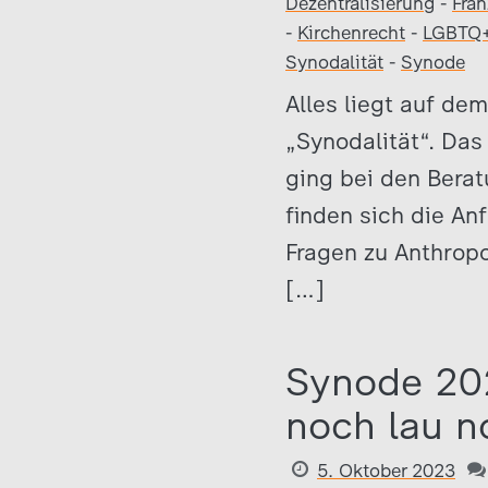
Dezentralisierung
-
Fran
-
Kirchenrecht
-
LGBTQ
Synodalität
-
Synode
Alles liegt auf d
„Synodalität“. Das
ging bei den Bera
finden sich die An
Fragen zu Anthropo
[…]
Synode 202
noch lau 
5. Oktober 2023