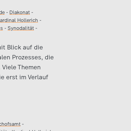
de
-
Diakonat
-
ardinal Hollerich
-
ss
-
Synodalität
-
it Blick auf die
en Prozesses, die
“. Viele Themen
e erst im Verlauf
chofsamt
-