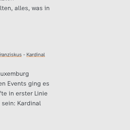
en, alles, was in
Franziskus
-
Kardinal
 Luxemburg
en Events ging es
e in erster Linie
 sein: Kardinal