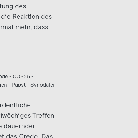
htung des
 die Reaktion des
inmal mehr, dass
ode
-
COP26
-
ien
-
Papst
-
Synodaler
rdentliche
eiwöchiges Treffen
re dauernder
tet das Credo. Das