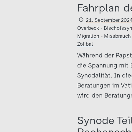
Fahrplan d
21. September 202
Overbeck
-
Bischofssy
Migration
-
Missbrauch
Zölibat
Während der Papst 
die Spannung mit B
Synodalität. In di
Beratungen im Vati
wird den Beratunge
Synode Tei