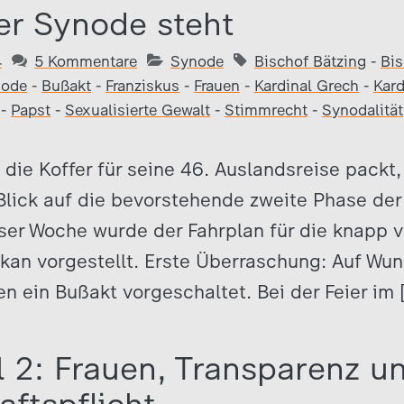
er Synode steht
4
5 Kommentare
Synode
Bischof Bätzing
-
Bis
node
-
Bußakt
-
Franziskus
-
Frauen
-
Kardinal Grech
-
Kard
-
Papst
-
Sexualisierte Gewalt
-
Stimmrecht
-
Synodalität
die Koffer für seine 46. Auslandsreise packt,
lick auf die bevorstehende zweite Phase der
eser Woche wurde der Fahrplan für die knapp 
kan vorgestellt. Erste Überraschung: Auf Wu
n ein Bußakt vorgeschaltet. Bei der Feier im
l 2: Frauen, Transparenz u