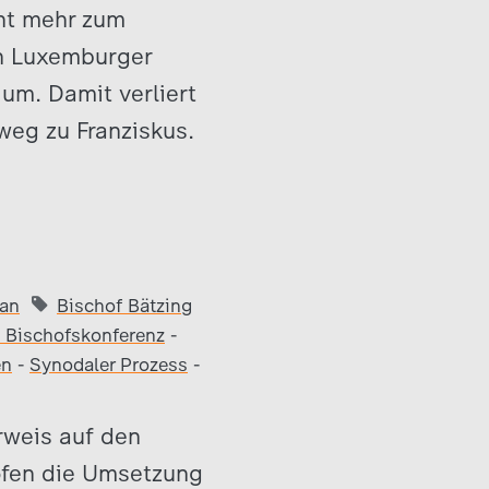
ht mehr zum
en Luxemburger
um. Damit verliert
weg zu Franziskus.
kan
Bischof Bätzing
 Bischofskonferenz
-
en
-
Synodaler Prozess
-
rweis auf den
öfen die Umsetzung