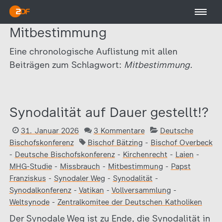
Mitbestimmung
Eine chronologische Auflistung mit allen
Beiträgen zum Schlagwort:
Mitbestimmung.
Synodalität auf Dauer gestellt!?
31. Januar 2026
3 Kommentare
Deutsche
Bischofskonferenz
Bischof Bätzing
-
Bischof Overbeck
-
Deutsche Bischofskonferenz
-
Kirchenrecht
-
Laien
-
MHG-Studie
-
Missbrauch
-
Mitbestimmung
-
Papst
Franziskus
-
Synodaler Weg
-
Synodalität
-
Synodalkonferenz
-
Vatikan
-
Vollversammlung
-
Weltsynode
-
Zentralkomitee der Deutschen Katholiken
Der Synodale Weg ist zu Ende, die Synodalität in