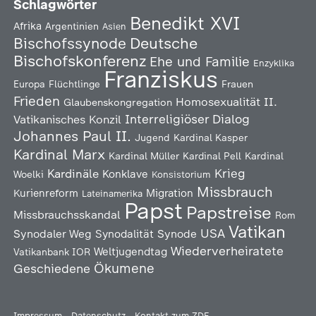
Schlagwörter
Benedikt XVI
Afrika
Argentinien
Asien
Deutsche
Bischofssynode
Bischofskonferenz
Ehe und Familie
Enzyklika
Franziskus
Europa
Flüchtlinge
Frauen
Frieden
Homosexualität
II.
Glaubenskongregation
Interreligiöser Dialog
Vatikanisches Konzil
Johannes Paul II.
Jugend
Kardinal Kasper
Kardinal Marx
Kardinal Müller
Kardinal Pell
Kardinal
Kardinäle
Krieg
Konklave
Woelki
Konsistorium
Missbrauch
Kurienreform
Migration
Lateinamerika
Papst
Papstreise
Missbrauchsskandal
Rom
Vatikan
USA
Synodaler Weg
Synodalität
Synode
Wiederverheiratete
Weltjugendtag
Vatikanbank IOR
Ökumene
Geschiedene
Impressum
Datenschutz
Kontakt zum ZDF