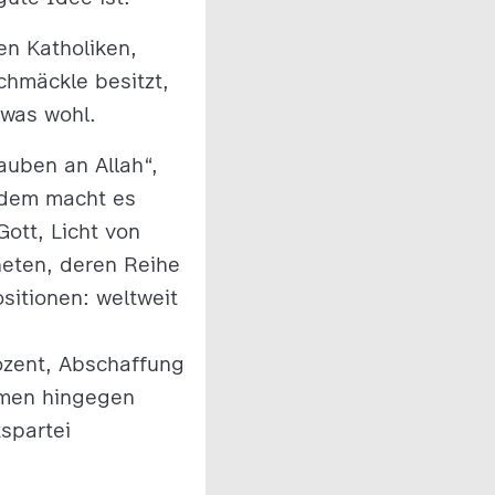
en Katholiken,
chmäckle besitzt,
twas wohl.
auben an Allah“,
erdem macht es
ott, Licht von
heten, deren Reihe
itionen: weltweit
rozent, Abschaffung
emen hingegen
kspartei