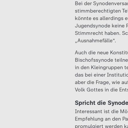
Bei der Synodenversam
stimmberechtigten Tei
könnte es allerdings 
Jugendsynode keine P
Stimmrecht haben. Sch
„Ausnahmefälle“.
Auch die neue Konstit
Bischofssynode teiln
in den Kleingruppen 
das bei einer Institut
aber die Frage, wie a
Volk Gottes in die En
Spricht die Synode
Interessant ist die M
Empfehlung an den Pa
promulgiert werden ka