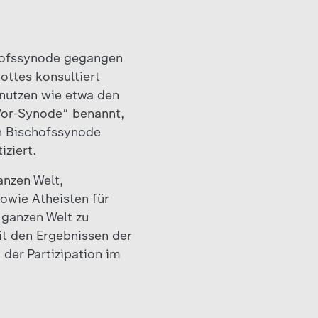
schofssynode gegangen
ottes konsultiert
 nutzen wie etwa den
„Vor-Synode“ benannt,
en Bischofssynode
ziert.
anzen Welt,
sowie Atheisten für
 ganzen Welt zu
t den Ergebnissen der
der Partizipation im