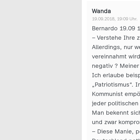
Wanda
19.09.2018, 19:09 Uhr.
Bernardo 19.09 
– Verstehe Ihre 
Allerdings, nur w
vereinnahmt wird
negativ ? Meiner
Ich erlaube beis
„Patriotismus“. I
Kommunist empört
jeder politische
Man bekennt sich
und zwar kompro
– Diese Manie, p