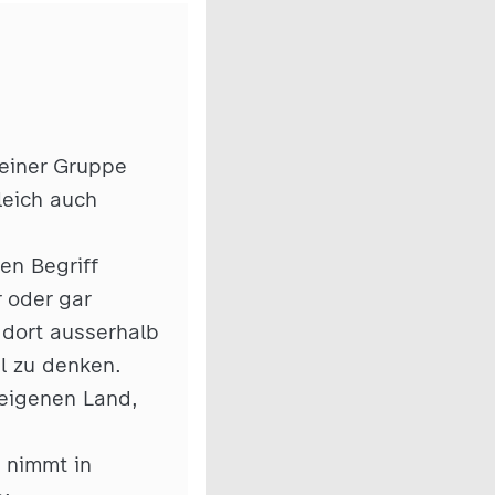
 einer Gruppe
leich auch
en Begriff
r oder gar
 dort ausserhalb
al zu denken.
 eigenen Land,
 nimmt in