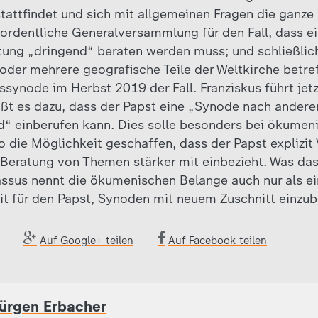
stattfindet und sich mit allgemeinen Fragen die ganze
rordentliche Generalversammlung für den Fall, dass 
tung „dringend“ beraten werden muss; und schließli
oder mehrere geografische Teile der Weltkirche betref
ynode im Herbst 2019 der Fall. Franziskus führt jetzt
ißt es dazu, dass der Papst eine „Synode nach anderen
d“ einberufen kann. Dies solle besonders bei ökumen
lso die Möglichkeit geschaffen, dass der Papst explizit
r Beratung von Themen stärker mit einbezieht. Was das
assus nennt die ökumenischen Belange auch nur als ein
eit für den Papst, Synoden mit neuem Zuschnitt einzub
Auf Google+ teilen
Auf Facebook teilen
ürgen Erbacher