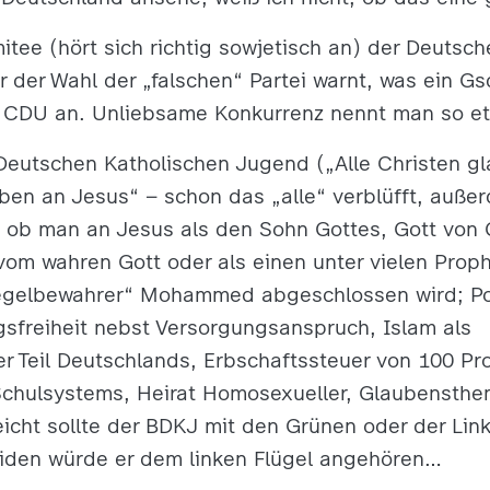
itee (hört sich richtig sowjetisch an) der Deutsch
r der Wahl der „falschen“ Partei warnt, was ein Gs
r CDU an. Unliebsame Konkurrenz nennt man so e
Deutschen Katholischen Jugend („Alle Christen gl
ben an Jesus“ – schon das „alle“ verblüfft, auß
 ob man an Jesus als den Sohn Gottes, Gott von G
 vom wahren Gott oder als einen unter vielen Prop
egelbewahrer“ Mohammed abgeschlossen wird; Pos
gsfreiheit nebst Versorgungsanspruch, Islam als
er Teil Deutschlands, Erbschaftssteuer von 100 P
Schulsystems, Heirat Homosexueller, Glaubensth
leicht sollte der BDKJ mit den Grünen oder der Lin
eiden würde er dem linken Flügel angehören…