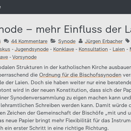
e
node – mehr Einfluss der L
8
44 Kommentare
Synode
Jürgen Erbacher
iskus
-
Jugendsynode
-
Konklave
-
Konsultation
-
Laien
-
lave
-
Vorsynode
nodalen Strukturen in der katholischen Kirche ausbaue
überraschend die
Ordnung für die Bischofssynoden
ver
le der Laien. Doch sie haben weiter nur eine beratend
tont wird in der neuen Konstitution, dass sich der Pa
ner Synodenversammlung zu eigen machen kann und 
lehramtlichen Schreiben werden kann. Damit würde d
en Zeichen der Gemeinschaft der Bischöfe „mit und 
as neue Papier bringt mehr Flexibilität für das Instr
h ein erster Schritt in eine richtige Richtung.