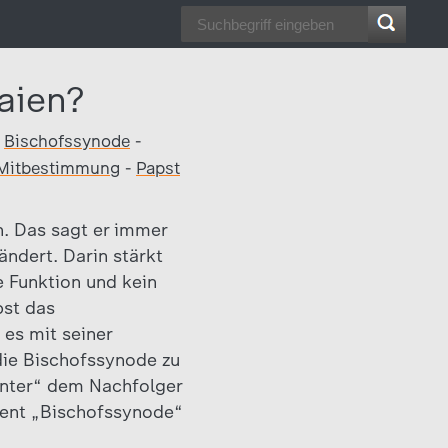
aien?
Bischofssynode
-
Mitbestimmung
-
Papst
n. Das sagt er immer
ändert. Darin stärkt
e Funktion und kein
pst das
es mit seiner
ie Bischofssynode zu
unter“ dem Nachfolger
ument „Bischofssynode“