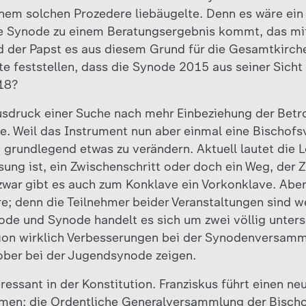
inem solchen Prozedere liebäugelte. Denn es wäre ein
ne Synode zu einem Beratungsergebnis kommt, das mit
der Papst es aus diesem Grund für die Gesamtkirche
e feststellen, dass die Synode 2015 aus seiner Sicht 
018?
Ausdruck einer Suche nach mehr Einbeziehung der Betro
. Weil das Instrument nun aber einmal eine Bischofsve
, grundlegend etwas zu verändern. Aktuell lautet die 
ung ist, ein Zwischenschritt oder doch ein Weg, der Z
war gibt es auch zum Konklave ein Vorkonklave. Aber 
e; denn die Teilnehmer beider Veranstaltungen sind 
node und Synode handelt es sich um zwei völlig unter
ion wirklich Verbesserungen bei der Synodenversamml
tober bei der Jugendsynode zeigen.
eressant in der Konstitution. Franziskus führt einen n
rmen: die Ordentliche Generalversammlung der Bischo