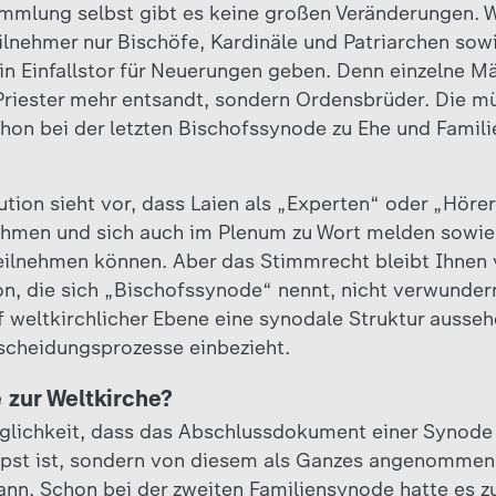
mlung selbst gibt es keine großen Veränderungen. We
lnehmer nur Bischöfe, Kardinäle und Patriarchen sow
ein Einfallstor für Neuerungen geben. Denn einzelne 
riester mehr entsandt, sondern Ordensbrüder. Die m
on bei der letzten Bischofssynode zu Ehe und Famili
ution sieht vor, dass Laien als „Experten“ oder „Höre
ehmen und sich auch im Plenum zu Wort melden sowie
teilnehmen können. Aber das Stimmrecht bleibt Ihnen
ion, die sich „Bischofssynode“ nennt, nicht verwundern
uf weltkirchlicher Ebene eine synodale Struktur ausse
tscheidungsprozesse einbezieht.
 zur Weltkirche?
öglichkeit, dass das Abschlussdokument einer Synode 
pst ist, sondern von diesem als Ganzes angenommen 
nn. Schon bei der zweiten Familiensynode hatte es z