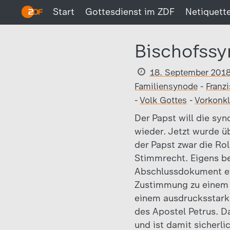
Start
Gottesdienst im ZDF
Netiquett
Bischofssy
18. September 201
Familiensynode
-
Franz
-
Volk Gottes
-
Vorkonk
Der Papst will die sy
wieder. Jetzt wurde 
der Papst zwar die Rol
Stimmrecht. Eigens be
Abschlussdokument ei
Zustimmung zu einem 
einem ausdrucksstark
des Apostel Petrus. D
und ist damit sicherlic