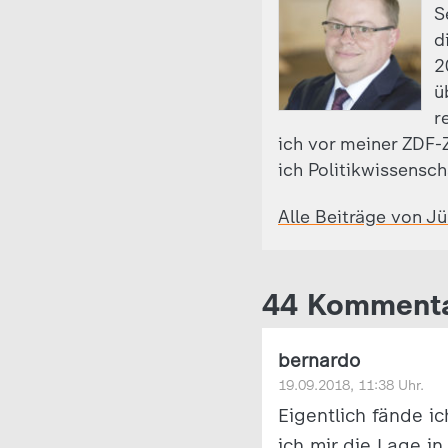
S
d
2
ü
r
ich vor meiner ZDF-Z
ich Politikwissensch
Alle Beiträge von J
44 Komment
bernardo
19.09.2018, 11:38 Uhr.
Eigentlich fände i
ich mir die Lage i