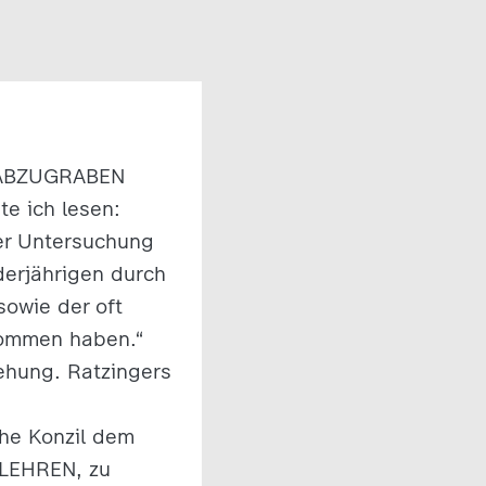
ABZUGRABEN
te ich lesen:
er Untersuchung
erjährigen durch
owie der oft
nommen haben.“
rehung. Ratzingers
che Konzil dem
 LEHREN, zu