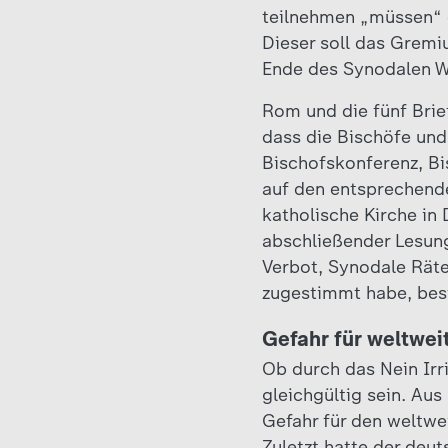
teilnehmen „müssen“ 
Dieser soll das Gremi
Ende des Synodalen W
Rom und die fünf Brie
dass die Bischöfe und
Bischofskonferenz, Bi
auf den entsprechende
katholische Kirche in
abschließender Lesung
Verbot, Synodale Räte
zugestimmt habe, best
Gefahr für weltwe
Ob durch das Nein Irr
gleichgültig sein. Au
Gefahr für den weltwe
Zuletzt hatte der deu