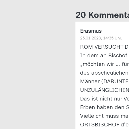
20 Komment
Erasmus
25.01.2023, 14:35 Uhr.
ROM VERSUCHT D
In dem an Bischof 
„möchten wir … fü
des abscheulichen
Männer (DARUNTER 
UNZULÄNGLICHEN V
Das ist nicht nur 
Erben haben den S
Vielleicht muss ma
ORTSBISCHOF die A