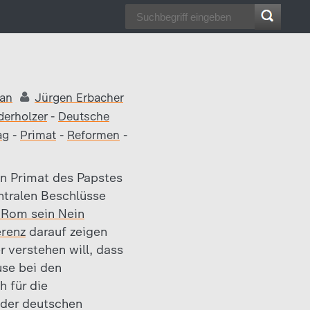
kan
Jürgen Erbacher
derholzer
-
Deutsche
ag
-
Primat
-
Reformen
-
en Primat des Papstes
ntralen Beschlüsse
m Rom sein Nein
erenz
darauf zeigen
r verstehen will, dass
se bei den
h für die
 der deutschen