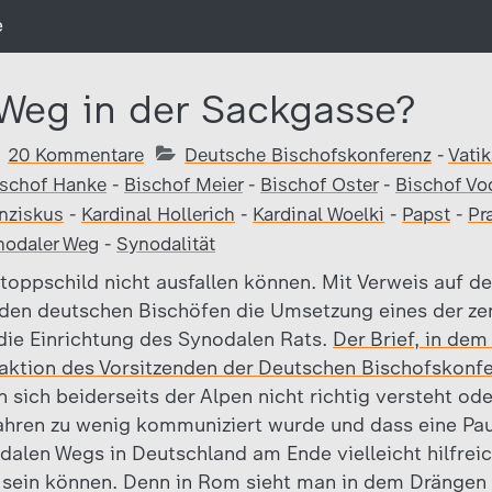
e
Weg in der Sackgasse?
20 Kommentare
Deutsche Bischofskonferenz
-
Vati
ischof Hanke
-
Bischof Meier
-
Bischof Oster
-
Bischof Vo
anziskus
-
Kardinal Hollerich
-
Kardinal Woelki
-
Papst
-
Pr
nodaler Weg
-
Synodalität
Stoppschild nicht ausfallen können. Mit Verweis auf d
 den deutschen Bischöfen die Umsetzung eines der ze
die Einrichtung des Synodalen Rats.
Der Brief, in de
aktion des Vorsitzenden der Deutschen Bischofskonf
sich beiderseits der Alpen nicht richtig versteht ode
ahren zu wenig kommuniziert wurde und dass eine Pau
alen Wegs in Deutschland am Ende vielleicht hilfreic
 sein können. Denn in Rom sieht man in dem Drängen