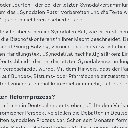
oder „dürfen“, der bei der letzten Synodalversammlu
um des „Synodalen Rats“ vorbereiten und die Texte we
egs noch nicht verabschiedet sind.
feschreiber sehen im Synodalen Rat, wie er entstehen
 die Bischofskonferenz in ihrer Macht beschneidet. De
schof Georg Bätzing, verneint das und verweist eben
n Handlungstext „Synodalität nachhaltig stärken: Ein
 Deutschland“, der bei der letzten Synodalversammlun
 verabschiedet wurde. Mit dem Hinweis, dass der Pa
 auf Bundes-, Bistums- oder Pfarreiebene einzusetzen
eht zunächst einmal kein Spielraum mehr, dafür aber 
iten Reformprozess?
itationen in Deutschland entstehen, dürfte dem Vatika
s römischer Perspektive stellen die Debatten in Deuts
iten synodalen Prozess dar. Schon seit Monaten formi
tsche Kardinal Gerhard Ludwig Müller in einem Inter