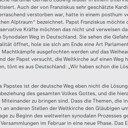
tisiert. Auch der von Franziskus sehr geschätzte Kardi
rraschend verstorben war, hatte in einem posthum ve
schen Alptraum“ bezeichnet. Papst Franziskus möchte 
servative Kräfte möchten das nicht und verweisen da
Synodalen Weg in Deutschland. Sie sehen die Gefahr,
lität öffnet, hole sie sich am Ende eine Art Parlamen
e Machtkämpfe ausgefochten werden und das Weiheam
 der Papst versucht, die Weltkirche auf einen Weg h
n, tönt es aus Deutschland: „Wir haben schon die Lös
s Papstes ist der deutsche Weg eben nicht die Lösung,
beziehung des gesamten Volkes Gottes, und die hiera
s Miteinander zu bringen sind. Dass die Themen, die i
h an anderen Stellen der Weltkirche den Gläubigen un
rage zu Beginn des weltweiten synodalen Prozesses g
 Versammlungen im Februar in eine neue Phase. Das E