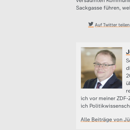
versäumten Kommunika
Sackgasse führen, we
Auf Twitter teilen
J
S
d
2
ü
r
ich vor meiner ZDF-Z
ich Politikwissensch
Alle Beiträge von J