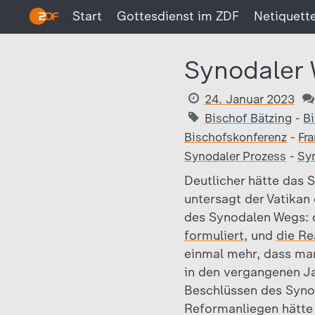
Start
Gottesdienst im ZDF
Netiquett
Synodaler 
24. Januar 2023
Bischof Bätzing
-
B
Bischofskonferenz
-
Fr
Synodaler Prozess
-
Sy
Deutlicher hätte das 
untersagt der Vatikan
des Synodalen Wegs: 
formuliert
, und
die Re
einmal mehr, dass man 
in den vergangenen J
Beschlüssen des Synod
Reformanliegen hätte