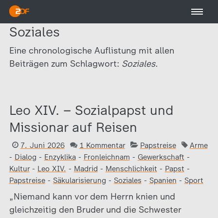
Soziales
Eine chronologische Auflistung mit allen
Beiträgen zum Schlagwort:
Soziales.
Leo XIV. – Sozialpapst und
Missionar auf Reisen
7. Juni 2026
1 Kommentar
Papstreise
Arme
-
Dialog
-
Enzyklika
-
Fronleichnam
-
Gewerkschaft
-
Kultur
-
Leo XIV.
-
Madrid
-
Menschlichkeit
-
Papst
-
Papstreise
-
Säkularisierung
-
Soziales
-
Spanien
-
Sport
„Niemand kann vor dem Herrn knien und
gleichzeitig den Bruder und die Schwester