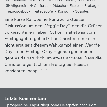
Kommentare wurden für diesen Beitrag deaktiviert.
Allgemein
Christus
-
Didache
-
Fasten
-
Freitag
-
Freitagsgebot
-
Freitagsopfer
-
Konsum
-
Soziales
Eine kurze Randbemerkung zur aktuellen
Diskussion um den „Veggie Day“, den die Grünen
vorgeschlagen haben. Schon ‚mal etwas vom
Freitagsgebot gehört? Das Christentum kennt
nicht erst seit diesem Wahlkampf einen „Veggie
Day“: den Freitag. Okay – genau genommen
geht es da natürlich um etwas anderes. Dass die
Christen eigentlich am Freitag auf Fleisch
verzichten, hängt […]
Letzte Kommentare
prospero
bei
Papst fliegt ohne Delegation nach Rom