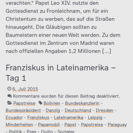
verachten.“ Papst Leo XIV. nutzte den
Gottesdienst zu Fronleichnam, um für ein
Christentum zu werben, das auf die Straßen
hinausgeht. Die Gläubigen sollten zu
Baumeistern einer neuen Welt werden. Zu dem
Gottesdienst im Zentrum von Madrid waren
nach offiziellen Angaben 1,2 Millionen […]
Franziskus in Lateinamerika –
Tag 1
6. Juli 2015
Kommentare wurden für diesen Beitrag deaktiviert.
Papstreise
Bolivien
-
Bundeskanzlerin
-
Bundespräsident
-
Danzig
-
Deutschland
-
Dresden
-
Ecuador
-
Franziskus
-
Lateinamerika
-
Leipzig
-
Minderheiten
-
Papamobil
-
Papst
-
Papstreise
-
Paraguay
-
Politik
-
Prag
-
Quito
-
Soziales