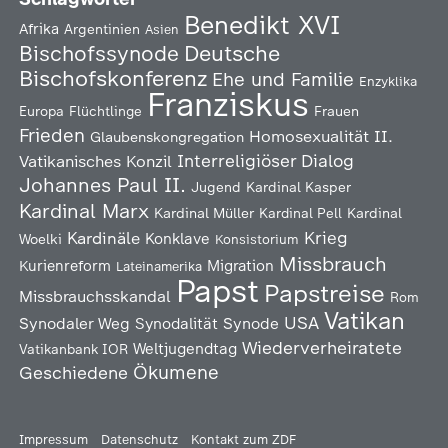
Benedikt XVI
Afrika
Argentinien
Asien
Deutsche
Bischofssynode
Bischofskonferenz
Ehe und Familie
Enzyklika
Franziskus
Europa
Flüchtlinge
Frauen
Frieden
Homosexualität
II.
Glaubenskongregation
Interreligiöser Dialog
Vatikanisches Konzil
Johannes Paul II.
Jugend
Kardinal Kasper
Kardinal Marx
Kardinal Müller
Kardinal Pell
Kardinal
Kardinäle
Krieg
Konklave
Woelki
Konsistorium
Missbrauch
Kurienreform
Migration
Lateinamerika
Papst
Papstreise
Missbrauchsskandal
Rom
Vatikan
USA
Synodaler Weg
Synodalität
Synode
Wiederverheiratete
Weltjugendtag
Vatikanbank IOR
Ökumene
Geschiedene
Impressum
Datenschutz
Kontakt zum ZDF