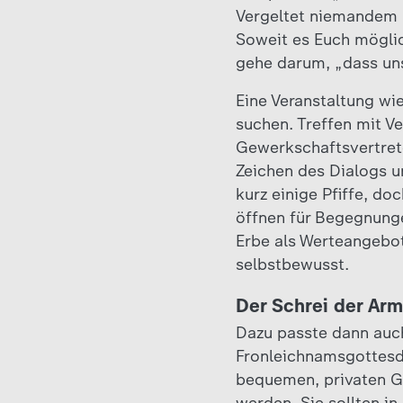
Vergeltet niemandem 
Soweit es Euch möglic
gehe darum, „dass uns
Eine Veranstaltung wi
suchen. Treffen mit Ve
Gewerkschaftsvertrete
Zeichen des Dialogs u
kurz einige Pfiffe, d
öffnen für Begegnunge
Erbe als Werteangebot
selbstbewusst.
Der Schrei der Ar
Dazu passte dann auc
Fronleichnamsgottesdi
bequemen, privaten Gl