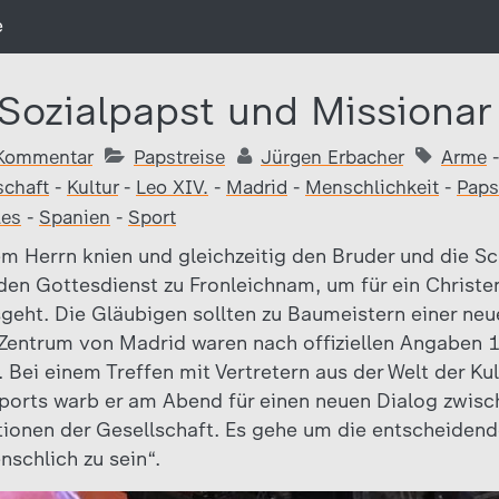
e
 Sozialpapst und Missionar
Kommentar
Papstreise
Jürgen Erbacher
Arme
chaft
-
Kultur
-
Leo XIV.
-
Madrid
-
Menschlichkeit
-
Paps
les
-
Spanien
-
Sport
 Herrn knien und gleichzeitig den Bruder und die Sc
 den Gottesdienst zu Fronleichnam, um für ein Christ
sgeht. Die Gläubigen sollten zu Baumeistern einer ne
entrum von Madrid waren nach offiziellen Angaben 1
i einem Treffen mit Vertretern aus der Welt der Kult
ports warb er am Abend für einen neuen Dialog zwis
tionen der Gesellschaft. Es gehe um die entscheidend
schlich zu sein“.