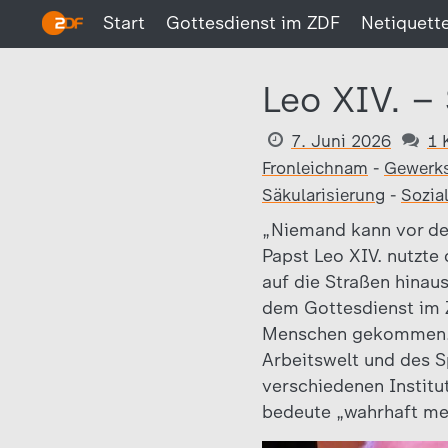
Start
Gottesdienst im ZDF
Netiquett
Leo XIV. –
7. Juni 2026
1 
Fronleichnam
-
Gewerks
Säkularisierung
-
Sozia
„Niemand kann vor dem
Papst Leo XIV. nutzte
auf die Straßen hinau
dem Gottesdienst im Z
Menschen gekommen. Be
Arbeitswelt und des S
verschiedenen Institu
bedeute „wahrhaft men