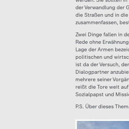
werden. Sie sollten i
der Verwandlung der G
die Straßen und in di
zusammenfassen, bestä
Zwei Dinge fallen in 
Rede ohne Erwähnung 
Lage der Armen bezeic
politischen und wirts
ist da der Versuch, d
Dialogpartner anzubie
mehrere seiner Vorgän
reißt die Tore weit auf
Sozialpapst und Missio
P.S. Über dieses The