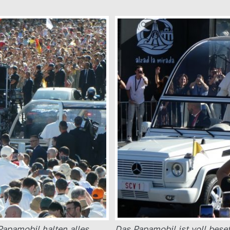
apamobil halten alles
Das Papamobil ist voll besetz