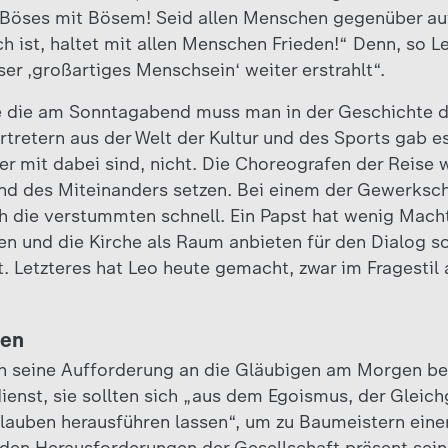
Böses mit Bösem! Seid allen Menschen gegenüber au
h ist, haltet mit allen Menschen Frieden!“ Denn, so L
er ‚großartiges Menschsein‘ weiter erstrahlt“.
e die am Sonntagabend muss man in der Geschichte d
rtretern aus der Welt der Kultur und des Sports gab e
r mit dabei sind, nicht. Die Choreografen der Reise w
nd des Miteinanders setzen. Bei einem der Gewerksch
och die verstummten schnell. Ein Papst hat wenig Mac
n und die Kirche als Raum anbieten für den Dialog sow
. Letzteres hat Leo heute gemacht, zwar im Fragestil
men
h seine Aufforderung an die Gläubigen am Morgen b
enst, sie sollten sich „aus dem Egoismus, der Gleich
auben herausführen lassen“, um zu Baumeistern einer