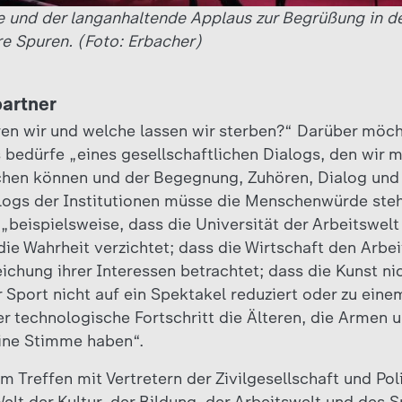
fe und der langanhaltende Applaus zur Begrüßung in 
re Spuren. (Foto: Erbacher)
partner
n wir und welche lassen wir sterben?“ Darüber möcht
edürfe „eines gesellschaftlichen Dialogs, den wir m
chen können und der Begegnung, Zuhören, Dialog und 
logs der Institutionen müsse die Menschenwürde steh
„beispielsweise, dass die Universität der Arbeitswel
die Wahrheit verzichtet; dass die Wirtschaft den Arbei
eichung ihrer Interessen betrachtet; dass die Kunst nich
r Sport nicht auf ein Spektakel reduziert oder zu ein
r technologische Fortschritt die Älteren, die Armen 
eine Stimme haben“.
 Treffen mit Vertretern der Zivilgesellschaft und Pol