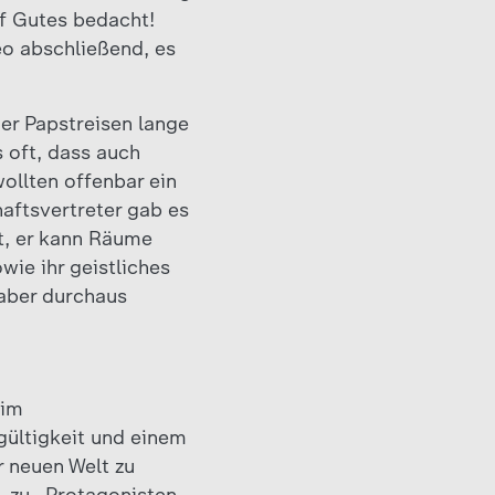
f Gutes bedacht!
eo abschließend, es
er Papstreisen lange
s oft, dass auch
ollten offenbar ein
aftsvertreter gab es
ht, er kann Räume
ie ihr geistliches
 aber durchaus
eim
gültigkeit und einem
 neuen Welt zu