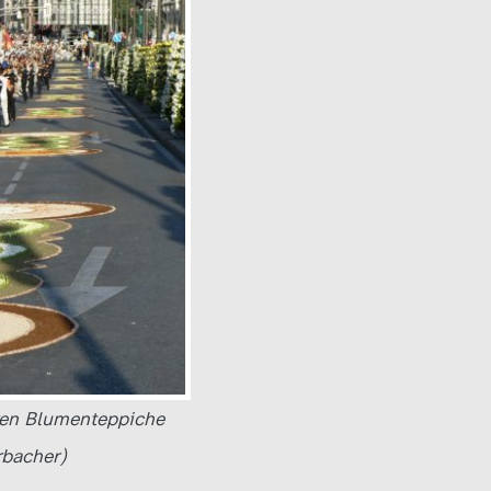
ren Blumenteppiche
rbacher)