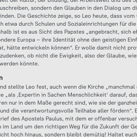
elt der Kultur, der Bildung, der Arbeitswelt und des S
zuschreiben, sondern den Glauben in den Dialog um d
binden. Die Geschichte zeige, so Leo heute, dass vo
h etwa durch Schulen und Sozialeinrichtungen für d
halb ist es aus Sicht des Papstes „angebracht, sich eh
ndere Europa – ihre Identität ohne den geistigen Einfl
t, hätte entwickeln können“. Er wolle damit nicht pr
zudenken, ob nicht die Ewigkeit, also der Glaube, wi
 werden könnte.
n
rend stellte Leo fest, auch wenn die Kirche „manchma
e „als ‚Expertin in Sachen Menschlichkeit‘ darauf, da
uren nur in dem Maße gerecht sind, wie sie der ganzhe
nd die verantwortungsvolle Teilhabe aller fördern“. 
ief des Apostels Paulus, mit dem er offenbar versuch
n im Land um den richtigen Weg für die Zukunft der Ge
cht hoch hinaus, sondern bleibt demütig! Haltet euch 