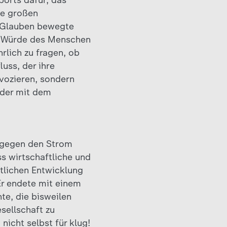
ports dafür, das
ie großen
m Glauben bewegte
ie Würde des Menschen
rlich zu fragen, ob
uss, der ihre
ovozieren, sondern
eder mit dem
l gegen den Strom
ss wirtschaftliche und
itlichen Entwicklung
Er endete mit einem
te, die bisweilen
sellschaft zu
nicht selbst für klug!