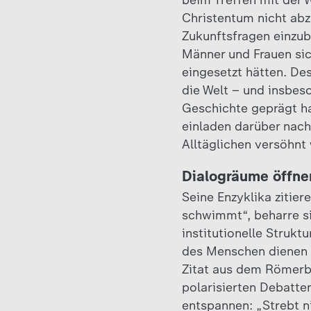
beim Treffen mit der W
Christentum nicht ab
Zukunftsfragen einzu
Männer und Frauen sic
eingesetzt hätten. Des
die Welt – und insbeso
Geschichte geprägt ha
einladen darüber nach
Alltäglichen versöhnt
Dialogräume öffne
Seine Enzyklika zitie
schwimmt“, beharre si
institutionelle Strukt
des Menschen dienen u
Zitat aus dem Römerbr
polarisierten Debatte
entspannen: „Strebt ni