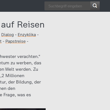
 auf Reisen
-
Dialog
-
Enzyklika
-
t
-
Papstreise
-
hwester verachten.“
entum zu werben, das
uen Welt werden. Zu
,2 Millionen
ur, der Bildung, der
chen den
e Frage, was es