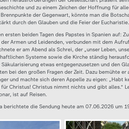
n den Herausforderungen der Gesellschaft präsent sein
eschichte und zu einem Zeichen der Hoffnung für all
e Brennpunkte der Gegenwart, könnte man die Botscha
rkt durch den Glauben und die Feier der Eucharistie
den ersten beiden Tagen des Papstes in Spanien auf: Z
der Armen und Leidenden, verbunden mit dem Aufruf
hnete er am Abend als Schrei, der „unser Leben, unse
chaftlichen Systeme sowie die Kirche ständig herausf
er Säkularisierung etwas entgegenzusetzen und den Gl
ten bei den großen Fragen der Zeit. Dazu bemühte er
ger und machte sich deren Appelle zu eigen: „Habt ke
 für Christus! Christus nimmt nichts und gibt alles.“ L
nar, ist auf Reisen.
ma berichtete die Sendung heute am 07.06.2026 um 19