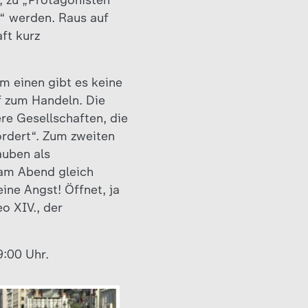
, zu „Protagonisten
e“ werden. Raus auf
ft kurz
.
um einen gibt es keine
 zum Handeln. Die
re Gesellschaften, die
ordert“. Zum zweiten
auben als
 am Abend gleich
ine Angst! Öffnet, ja
eo XIV., der
:00 Uhr.