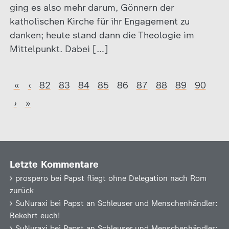
ging es also mehr darum, Gönnern der
katholischen Kirche für ihr Engagement zu
danken; heute stand dann die Theologie im
Mittelpunkt. Dabei […]
«
‹
82
83
84
85
86
87
88
89
90
›
»
Letzte Kommentare
prospero
bei
Papst fliegt ohne Delegation nach Rom
zurück
SuNuraxi
bei
Papst an Schleuser und Menschenhändler:
Bekehrt euch!
SuNuraxi
bei
Papst an Schleuser und Menschenhändler: