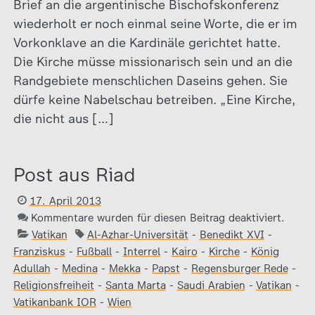
Brief an die argentinische Bischofskonferenz
wiederholt er noch einmal seine Worte, die er im
Vorkonklave an die Kardinäle gerichtet hatte.
Die Kirche müsse missionarisch sein und an die
Randgebiete menschlichen Daseins gehen. Sie
dürfe keine Nabelschau betreiben. „Eine Kirche,
die nicht aus […]
Post aus Riad
17. April 2013
Kommentare wurden für diesen Beitrag deaktiviert.
Vatikan
Al-Azhar-Universität
-
Benedikt XVI
-
Franziskus
-
Fußball
-
Interrel
-
Kairo
-
Kirche
-
König
Adullah
-
Medina
-
Mekka
-
Papst
-
Regensburger Rede
-
Religionsfreiheit
-
Santa Marta
-
Saudi Arabien
-
Vatikan
-
Vatikanbank IOR
-
Wien