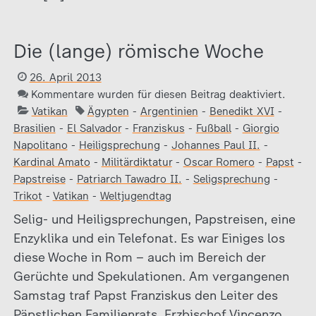
Die (lange) römische Woche
26. April 2013
Kommentare wurden für diesen Beitrag deaktiviert.
Vatikan
Ägypten
-
Argentinien
-
Benedikt XVI
-
Brasilien
-
El Salvador
-
Franziskus
-
Fußball
-
Giorgio
Napolitano
-
Heiligsprechung
-
Johannes Paul II.
-
Kardinal Amato
-
Militärdiktatur
-
Oscar Romero
-
Papst
-
Papstreise
-
Patriarch Tawadro II.
-
Seligsprechung
-
Trikot
-
Vatikan
-
Weltjugendtag
Selig- und Heiligsprechungen, Papstreisen, eine
Enzyklika und ein Telefonat. Es war Einiges los
diese Woche in Rom – auch im Bereich der
Gerüchte und Spekulationen. Am vergangenen
Samstag traf Papst Franziskus den Leiter des
Päpstlichen Familienrats, Erzbischof Vincenzo