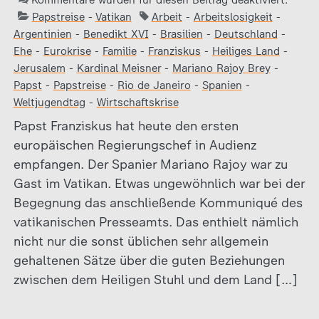
Kommentare wurden für diesen Beitrag deaktiviert.
Papstreise
-
Vatikan
Arbeit
-
Arbeitslosigkeit
-
Argentinien
-
Benedikt XVI
-
Brasilien
-
Deutschland
-
Ehe
-
Eurokrise
-
Familie
-
Franziskus
-
Heiliges Land
-
Jerusalem
-
Kardinal Meisner
-
Mariano Rajoy Brey
-
Papst
-
Papstreise
-
Rio de Janeiro
-
Spanien
-
Weltjugendtag
-
Wirtschaftskrise
Papst Franziskus hat heute den ersten
europäischen Regierungschef in Audienz
empfangen. Der Spanier Mariano Rajoy war zu
Gast im Vatikan. Etwas ungewöhnlich war bei der
Begegnung das anschließende Kommuniqué des
vatikanischen Presseamts. Das enthielt nämlich
nicht nur die sonst üblichen sehr allgemein
gehaltenen Sätze über die guten Beziehungen
zwischen dem Heiligen Stuhl und dem Land […]