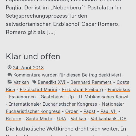
Paglia. Der ist im „Nebenberuf“ Postulator im
Seligsprechungsprozess für den
salvadorianischen Erzbischof Oscar Romero.
Romero gilt als […]
Klar und offen
24. April 2013
Kommentare wurden für diesen Beitrag deaktiviert.
Vatikan
Benedikt XVI
-
Bernhard Remmers
-
Costa
Rica
-
Erzbischof Marini
-
Erzbistum Freiburg
-
Franziskus
-
Frauenorden
-
Gästehaus
-
ifp
-
II. Vatikanisches Konzil
-
Internationaler Eucharistischer Kongress
-
Nationaler
Eucharistischer Kongress
-
Orden
-
Papst
-
Paul VI.
-
Reform
-
Santa Marta
-
USA
-
Vatikan
-
Vatikanbank IOR
Die katholische Weltkirche dreht sich weiter. In