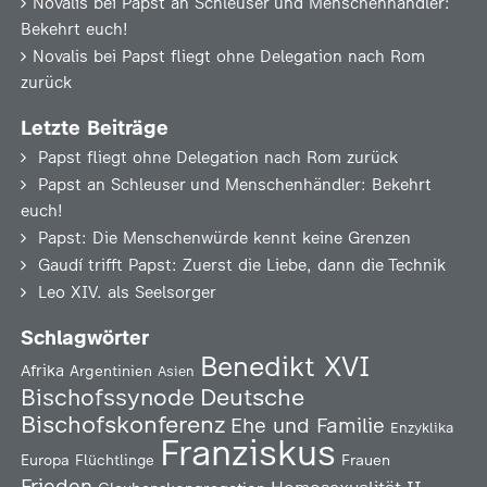
Novalis
bei
Papst an Schleuser und Menschenhändler:
Bekehrt euch!
Novalis
bei
Papst fliegt ohne Delegation nach Rom
zurück
Letzte Beiträge
Papst fliegt ohne Delegation nach Rom zurück
Papst an Schleuser und Menschenhändler: Bekehrt
euch!
Papst: Die Menschenwürde kennt keine Grenzen
Gaudí trifft Papst: Zuerst die Liebe, dann die Technik
Leo XIV. als Seelsorger
Schlagwörter
Benedikt XVI
Afrika
Argentinien
Asien
Deutsche
Bischofssynode
Bischofskonferenz
Ehe und Familie
Enzyklika
Franziskus
Europa
Flüchtlinge
Frauen
Frieden