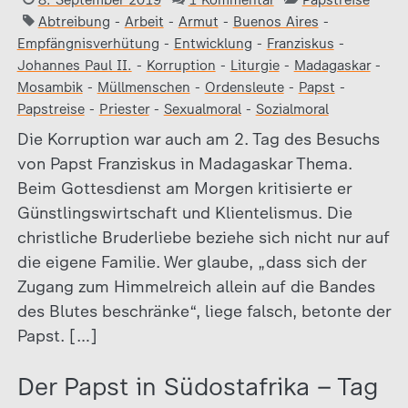
8. September 2019
1 Kommentar
Papstreise
Abtreibung
-
Arbeit
-
Armut
-
Buenos Aires
-
Empfängnisverhütung
-
Entwicklung
-
Franziskus
-
Johannes Paul II.
-
Korruption
-
Liturgie
-
Madagaskar
-
Mosambik
-
Müllmenschen
-
Ordensleute
-
Papst
-
Papstreise
-
Priester
-
Sexualmoral
-
Sozialmoral
Die Korruption war auch am 2. Tag des Besuchs
von Papst Franziskus in Madagaskar Thema.
Beim Gottesdienst am Morgen kritisierte er
Günstlingswirtschaft und Klientelismus. Die
christliche Bruderliebe beziehe sich nicht nur auf
die eigene Familie. Wer glaube, „dass sich der
Zugang zum Himmelreich allein auf die Bandes
des Blutes beschränke“, liege falsch, betonte der
Papst. […]
Der Papst in Südostafrika – Tag