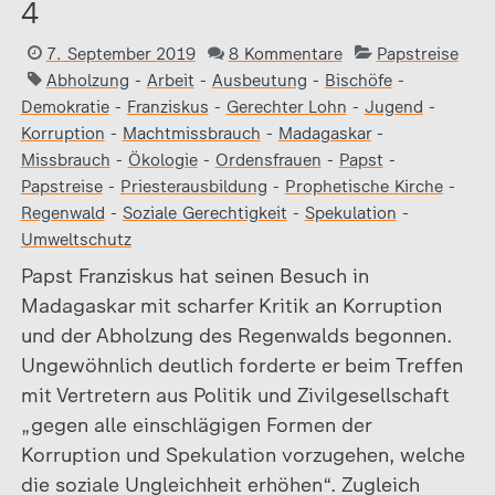
4
7. September 2019
8 Kommentare
Papstreise
Abholzung
-
Arbeit
-
Ausbeutung
-
Bischöfe
-
Demokratie
-
Franziskus
-
Gerechter Lohn
-
Jugend
-
Korruption
-
Machtmissbrauch
-
Madagaskar
-
Missbrauch
-
Ökologie
-
Ordensfrauen
-
Papst
-
Papstreise
-
Priesterausbildung
-
Prophetische Kirche
-
Regenwald
-
Soziale Gerechtigkeit
-
Spekulation
-
Umweltschutz
Papst Franziskus hat seinen Besuch in
Madagaskar mit scharfer Kritik an Korruption
und der Abholzung des Regenwalds begonnen.
Ungewöhnlich deutlich forderte er beim Treffen
mit Vertretern aus Politik und Zivilgesellschaft
„gegen alle einschlägigen Formen der
Korruption und Spekulation vorzugehen, welche
die soziale Ungleichheit erhöhen“. Zugleich