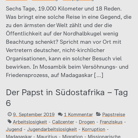
Sechs Tage, 19.000 Kilometer und 18 Reden.
Was bringt eine solche Reise in eine Gegend, die
zu den ärmsten der Welt zählt und der die
Öffentlichkeit auf der Nordhalbkugel wenig
Beachtung schenkt? Spricht man vor Ort mit
Vertretern deutscher, nicht-kirchlicher
Organisationen, kann ein solcher Besuch viel
bewirken. In Mosambik beim Versöhnungs- und
Friedensprozess, auf Madagaskar […]
Der Papst in Südostafrika – Tag
6
9. September 2019
1 Kommentar
Papstreise
Arbeitslosigkeit
-
Callcenter
-
Drogen
-
Franziskus
-
Jugend
-
Jugendarbeitslosigkeit
-
Korruption
-
Madagaskar
-
Mauritius
-
Migration
-
Missionarische