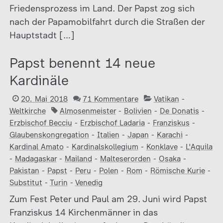
Friedensprozess im Land. Der Papst zog sich
nach der Papamobilfahrt durch die Straßen der
Hauptstadt […]
Papst benennt 14 neue
Kardinäle
20. Mai 2018
71 Kommentare
Vatikan
-
Weltkirche
Almosenmeister
-
Bolivien
-
De Donatis
-
Erzbischof Becciu
-
Erzbischof Ladaria
-
Franziskus
-
Glaubenskongregation
-
Italien
-
Japan
-
Karachi
-
Kardinal Amato
-
Kardinalskollegium
-
Konklave
-
L'Aquila
-
Madagaskar
-
Mailand
-
Malteserorden
-
Osaka
-
Pakistan
-
Papst
-
Peru
-
Polen
-
Rom
-
Römische Kurie
-
Substitut
-
Turin
-
Venedig
Zum Fest Peter und Paul am 29. Juni wird Papst
Franziskus 14 Kirchenmänner in das