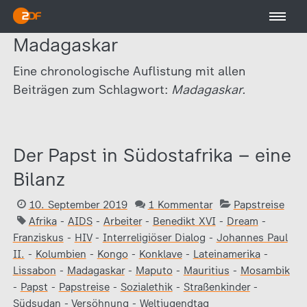
Madagaskar
Eine chronologische Auflistung mit allen
Beiträgen zum Schlagwort:
Madagaskar.
Der Papst in Südostafrika – eine
Bilanz
10. September 2019
1 Kommentar
Papstreise
Afrika
-
AIDS
-
Arbeiter
-
Benedikt XVI
-
Dream
-
Franziskus
-
HIV
-
Interreligiöser Dialog
-
Johannes Paul
II.
-
Kolumbien
-
Kongo
-
Konklave
-
Lateinamerika
-
Lissabon
-
Madagaskar
-
Maputo
-
Mauritius
-
Mosambik
-
Papst
-
Papstreise
-
Sozialethik
-
Straßenkinder
-
Südsudan
-
Versöhnung
-
Weltjugendtag