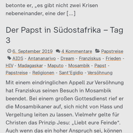
betonte er, „es gibt nicht zwei Krisen
nebeneinander, eine der […]
Der Papst in Südostafrika – Tag
3
6. September 2019
4 Kommentare
Papstreise
AIDS
-
Antananarivo
-
Dream
-
Franziskus
-
Frieden
-
HIV
-
Madagaskar
-
Maputo
-
Mosambik
-
Papst
-
Papstreise
-
Religionen
-
Sant'Egidio
-
Versöhnung
Mit einem eindringlichen Appell zur Versöhnung
hat Franziskus seinen Besuch in Mosambik
beendet. Bei einem großen Gottesdienst rief er
die Mosambikaner auf, sich nicht von Hass und
Vergeltung leiten zu lassen. Vielmehr gelte für
Christen das Prinzip Jesu: „Liebt eure Feinde“.
Auch wenn das ein hoher Anspruch sei, können