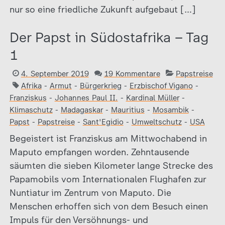
nur so eine friedliche Zukunft aufgebaut […]
Der Papst in Südostafrika – Tag
1
4. September 2019
19 Kommentare
Papstreise
Afrika
-
Armut
-
Bürgerkrieg
-
Erzbischof Vigano
-
Franziskus
-
Johannes Paul II.
-
Kardinal Müller
-
Klimaschutz
-
Madagaskar
-
Mauritius
-
Mosambik
-
Papst
-
Papstreise
-
Sant'Egidio
-
Umweltschutz
-
USA
Begeistert ist Franziskus am Mittwochabend in
Maputo empfangen worden. Zehntausende
säumten die sieben Kilometer lange Strecke des
Papamobils vom Internationalen Flughafen zur
Nuntiatur im Zentrum von Maputo. Die
Menschen erhoffen sich von dem Besuch einen
Impuls für den Versöhnungs- und