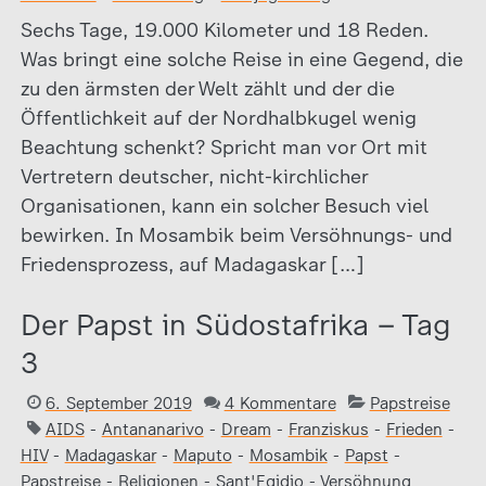
Sechs Tage, 19.000 Kilometer und 18 Reden.
Was bringt eine solche Reise in eine Gegend, die
zu den ärmsten der Welt zählt und der die
Öffentlichkeit auf der Nordhalbkugel wenig
Beachtung schenkt? Spricht man vor Ort mit
Vertretern deutscher, nicht-kirchlicher
Organisationen, kann ein solcher Besuch viel
bewirken. In Mosambik beim Versöhnungs- und
Friedensprozess, auf Madagaskar […]
Der Papst in Südostafrika – Tag
3
6. September 2019
4 Kommentare
Papstreise
AIDS
-
Antananarivo
-
Dream
-
Franziskus
-
Frieden
-
HIV
-
Madagaskar
-
Maputo
-
Mosambik
-
Papst
-
Papstreise
-
Religionen
-
Sant'Egidio
-
Versöhnung