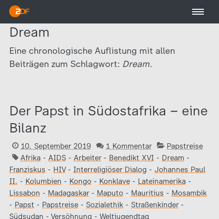
Dream
Eine chronologische Auflistung mit allen
Beiträgen zum Schlagwort:
Dream.
Der Papst in Südostafrika – eine
Bilanz
10. September 2019
1 Kommentar
Papstreise
Afrika
-
AIDS
-
Arbeiter
-
Benedikt XVI
-
Dream
-
Franziskus
-
HIV
-
Interreligiöser Dialog
-
Johannes Paul
II.
-
Kolumbien
-
Kongo
-
Konklave
-
Lateinamerika
-
Lissabon
-
Madagaskar
-
Maputo
-
Mauritius
-
Mosambik
-
Papst
-
Papstreise
-
Sozialethik
-
Straßenkinder
-
Südsudan
-
Versöhnung
-
Weltjugendtag