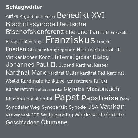
Schlagwörter
Benedikt XVI
Afrika
Argentinien
Asien
Deutsche
Bischofssynode
Bischofskonferenz
Ehe und Familie
Enzyklika
Franziskus
Europa
Flüchtlinge
Frauen
Frieden
Homosexualität
II.
Glaubenskongregation
Interreligiöser Dialog
Vatikanisches Konzil
Johannes Paul II.
Jugend
Kardinal Kasper
Kardinal Marx
Kardinal Müller
Kardinal Pell
Kardinal
Kardinäle
Krieg
Konklave
Woelki
Konsistorium
Missbrauch
Kurienreform
Migration
Lateinamerika
Papst
Papstreise
Missbrauchsskandal
Rom
Vatikan
USA
Synodaler Weg
Synodalität
Synode
Wiederverheiratete
Weltjugendtag
Vatikanbank IOR
Ökumene
Geschiedene