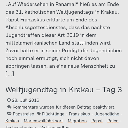
„Auf Wiedersehen in Panama!“ hieß es am Ende
des 31. katholischen Weltjugendtags in Krakau.
Papst Franziskus erklärte am Ende des
Abschlussgottesdienstes, dass das nächste
Jugendtreffen dieser Art 2019 in dem
mittelamerikanischen Land stattfinden wird.
Zuvor hatte er in seiner Predigt die Jugendlichen
noch einmal ermutigt, sich nicht davon
abbringen lassen, an eine neue Menschheit zu
[…]
Weltjugendtag in Krakau – Tag 3
28. Juli 2016
Kommentare wurden für diesen Beitrag deaktiviert.
Papstreise
Flüchtlinge
-
Franziskus
-
Jugendliche
-
Krakau
-
Marienwallfahrtsort
-
Migration
-
Papst
-
Polen
-
Tschenstochau
-
Weltjugendtag