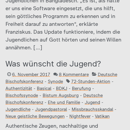
Jugendlichen in Bangladesch. „Es ist, als hätte
er uns eine Software eingesetzt, die uns hilft,
sein göttliches Programm zu erkennen und in
Freiheit darauf zu antworten“, erklärte
Franziskus. Das Update funktioniere, indem die
Jugendlichen auf Gott hörten und seinen Willen
annähmen. […]
Was wünscht die Jugend?
6. November 2017
8 Kommentare
Deutsche
Bischofskonferenz
-
Synode
72-Stunden-Aktion
-
Authentizität
-
Basical
-
BDKJ
-
Berufung
-
Bischofssynode
-
Bistum Augsburg
-
Deutsche
Bischofskonferenz
-
Ehe und Familie
-
Jugend
-
Jugendliche
-
Jugendpastoral
-
Missbrauchsskandal
-
Neue geistliche Bewegungen
-
Nightfever
-
Vatikan
Authentische Zeugen, nachhaltige und