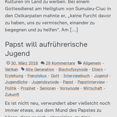
Kulturen im Land zu werben. Bei einem
Gottesdienst am Heiligtum von Sumuleu-Ciuc in
den Ostkarpaten mahnte er, „keine Furcht davor
zu haben, uns zu vermischen, einander zu
begegnen und zu helfen“. Am […]
Papst will aufrührerische
Jugend
30. März 2018
29 Kommentare
Allgemein
-
Vatikan
Alte Generation
-
Bischofssynode
-
Eltern
-
Erziehung
-
Franziskus
-
Gott
-
Interviewbuch
-
Jugend
-
Jugendliche
-
Jugendsynode
-
Papst
-
Papstinterview
-
Politik
-
Prophet
-
Senioren
-
Vorsynode
-
Wirtschaft
-
Zukunft
Es ist nicht neu, verwundert aber vielleicht noch
immer etwas, aus dem Mund des Papstes zu