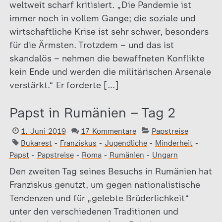
weltweit scharf kritisiert. „Die Pandemie ist
immer noch in vollem Gange; die soziale und
wirtschaftliche Krise ist sehr schwer, besonders
für die Ärmsten. Trotzdem – und das ist
skandalös – nehmen die bewaffneten Konflikte
kein Ende und werden die militärischen Arsenale
verstärkt.“ Er forderte […]
Papst in Rumänien – Tag 2
1. Juni 2019
17 Kommentare
Papstreise
Bukarest
-
Franziskus
-
Jugendliche
-
Minderheit
-
Papst
-
Papstreise
-
Roma
-
Rumänien
-
Ungarn
Den zweiten Tag seines Besuchs in Rumänien hat
Franziskus genutzt, um gegen nationalistische
Tendenzen und für „gelebte Brüderlichkeit“
unter den verschiedenen Traditionen und