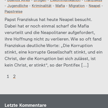
-
Buenos Aires
-
Drogen
-
Exkommunikation
-
Franziskus
-
Jugendliche
-
Kriminalität
-
Mafia
-
Migration
-
Neapel
-
Papstreise
Papst Franziskus hat heute Neapel besucht.
Dabei hat er noch einmal scharf die Mafia
verurteilt und die Neapolitaner aufgefordert,
ihre Hoffnung nicht zu verlieren. Wie so oft fand
Franziskus deutliche Worte: „Die Korruption
stinkt, eine korrupte Gesellschaft stinkt, und ein
Christ, der die Korruption bei sich zulässt, ist
kein Christ, er stinkt“, so der Pontifex […]
1
2
Letzte Kommentare