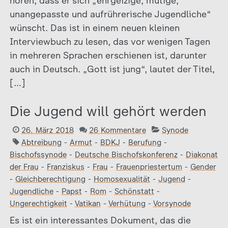
hören, dass er sich „ehrgeizige, mutige,
unangepasste und aufrührerische Jugendliche“
wünscht. Das ist in einem neuen kleinen
Interviewbuch zu lesen, das vor wenigen Tagen
in mehreren Sprachen erschienen ist, darunter
auch in Deutsch. „Gott ist jung“, lautet der Titel,
[…]
Die Jugend will gehört werden
26. März 2018
26 Kommentare
Synode
Abtreibung
-
Armut
-
BDKJ
-
Berufung
-
Bischofssynode
-
Deutsche Bischofskonferenz
-
Diakonat
der Frau
-
Franziskus
-
Frau
-
Frauenpriestertum
-
Gender
-
Gleichberechtigung
-
Homosexualität
-
Jugend
-
Jugendliche
-
Papst
-
Rom
-
Schönstatt
-
Ungerechtigkeit
-
Vatikan
-
Verhütung
-
Vorsynode
Es ist ein interessantes Dokument, das die