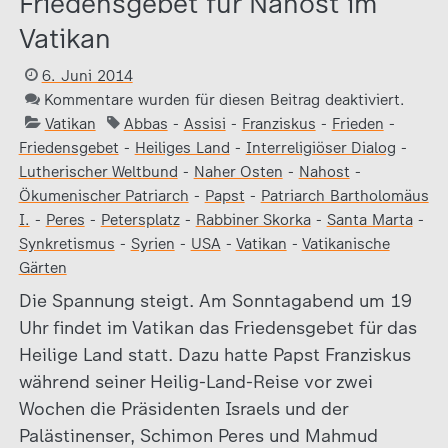
Friedensgebet für Nahost im
Vatikan
6. Juni 2014
Kommentare wurden für diesen Beitrag deaktiviert.
Vatikan
Abbas
-
Assisi
-
Franziskus
-
Frieden
-
Friedensgebet
-
Heiliges Land
-
Interreligiöser Dialog
-
Lutherischer Weltbund
-
Naher Osten
-
Nahost
-
Ökumenischer Patriarch
-
Papst
-
Patriarch Bartholomäus
I.
-
Peres
-
Petersplatz
-
Rabbiner Skorka
-
Santa Marta
-
Synkretismus
-
Syrien
-
USA
-
Vatikan
-
Vatikanische
Gärten
Die Spannung steigt. Am Sonntagabend um 19
Uhr findet im Vatikan das Friedensgebet für das
Heilige Land statt. Dazu hatte Papst Franziskus
während seiner Heilig-Land-Reise vor zwei
Wochen die Präsidenten Israels und der
Palästinenser, Schimon Peres und Mahmud