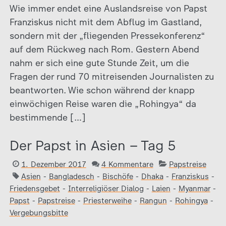
Wie immer endet eine Auslandsreise von Papst
Franziskus nicht mit dem Abflug im Gastland,
sondern mit der „fliegenden Pressekonferenz“
auf dem Rückweg nach Rom. Gestern Abend
nahm er sich eine gute Stunde Zeit, um die
Fragen der rund 70 mitreisenden Journalisten zu
beantworten. Wie schon während der knapp
einwöchigen Reise waren die „Rohingya“ da
bestimmende […]
Der Papst in Asien – Tag 5
1. Dezember 2017
4 Kommentare
Papstreise
Asien
-
Bangladesch
-
Bischöfe
-
Dhaka
-
Franziskus
-
Friedensgebet
-
Interreligiöser Dialog
-
Laien
-
Myanmar
-
Papst
-
Papstreise
-
Priesterweihe
-
Rangun
-
Rohingya
-
Vergebungsbitte