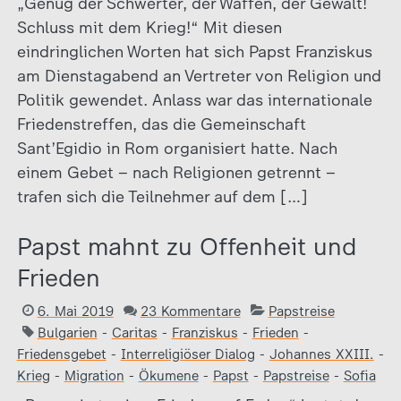
„Genug der Schwerter, der Waffen, der Gewalt!
Schluss mit dem Krieg!“ Mit diesen
eindringlichen Worten hat sich Papst Franziskus
am Dienstagabend an Vertreter von Religion und
Politik gewendet. Anlass war das internationale
Friedenstreffen, das die Gemeinschaft
Sant’Egidio in Rom organisiert hatte. Nach
einem Gebet – nach Religionen getrennt –
trafen sich die Teilnehmer auf dem […]
Papst mahnt zu Offenheit und
Frieden
6. Mai 2019
23 Kommentare
Papstreise
Bulgarien
-
Caritas
-
Franziskus
-
Frieden
-
Friedensgebet
-
Interreligiöser Dialog
-
Johannes XXIII.
-
Krieg
-
Migration
-
Ökumene
-
Papst
-
Papstreise
-
Sofia