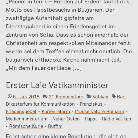
„Pacem in terris – Frieden auf Erden“ lautet das
Motto des Papstbesuchs in Bulgarien. Der
zweitägige Aufenthalt gipfelte am
Dienstagabend in einem Friedensgebet im
Zentrum von Sofia. Dass es schon innerhalb der
Christenheit am respektvollen Miteinander fehlt,
wurde bei dem Treffen einmal mehr deutlich. Die
bulgarisch-orthodoxe Kirche nahm nicht teil.
„Mit dem Feuer der Liebe […]
Erster Laie Vatikanminister
6. Juli 2018
21 Kommentare
Vatikan
Bari
-
Dikasterium für Kommunikation
-
Franziskus
-
Friedensgebet
-
Kurienreform
-
L'Osservatore Romano
-
Medienministerium
-
Naher Osten
-
Papst
-
Radio Vatikan
-
Römische Kurie
-
Ruffini
Es ist schon eine kleine Revolution, die sich da