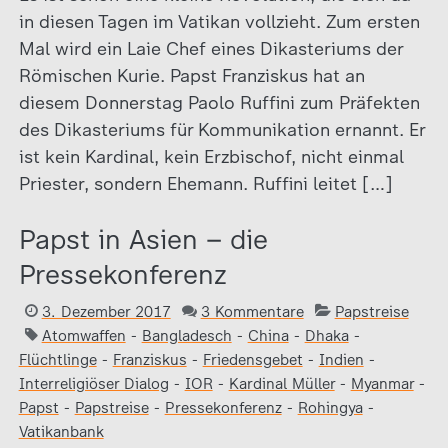
in diesen Tagen im Vatikan vollzieht. Zum ersten
Mal wird ein Laie Chef eines Dikasteriums der
Römischen Kurie. Papst Franziskus hat an
diesem Donnerstag Paolo Ruffini zum Präfekten
des Dikasteriums für Kommunikation ernannt. Er
ist kein Kardinal, kein Erzbischof, nicht einmal
Priester, sondern Ehemann. Ruffini leitet […]
Papst in Asien – die
Pressekonferenz
3. Dezember 2017
3 Kommentare
Papstreise
Atomwaffen
-
Bangladesch
-
China
-
Dhaka
-
Flüchtlinge
-
Franziskus
-
Friedensgebet
-
Indien
-
Interreligiöser Dialog
-
IOR
-
Kardinal Müller
-
Myanmar
-
Papst
-
Papstreise
-
Pressekonferenz
-
Rohingya
-
Vatikanbank