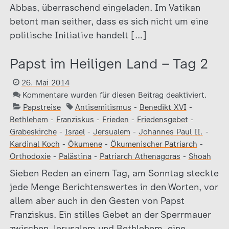
Abbas, überraschend eingeladen. Im Vatikan
betont man seither, dass es sich nicht um eine
politische Initiative handelt […]
Papst im Heiligen Land – Tag 2
26. Mai 2014
Kommentare wurden für diesen Beitrag deaktiviert.
Papstreise
Antisemitismus
-
Benedikt XVI
-
Bethlehem
-
Franziskus
-
Frieden
-
Friedensgebet
-
Grabeskirche
-
Israel
-
Jersualem
-
Johannes Paul II.
-
Kardinal Koch
-
Ökumene
-
Ökumenischer Patriarch
-
Orthodoxie
-
Palästina
-
Patriarch Athenagoras
-
Shoah
Sieben Reden an einem Tag, am Sonntag steckte
jede Menge Berichtenswertes in den Worten, vor
allem aber auch in den Gesten von Papst
Franziskus. Ein stilles Gebet an der Sperrmauer
zwischen Jerusalem und Bethlehem, eine