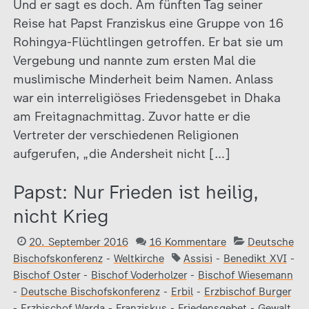
Und er sagt es doch. Am fünften Tag seiner
Reise hat Papst Franziskus eine Gruppe von 16
Rohingya-Flüchtlingen getroffen. Er bat sie um
Vergebung und nannte zum ersten Mal die
muslimische Minderheit beim Namen. Anlass
war ein interreligiöses Friedensgebet in Dhaka
am Freitagnachmittag. Zuvor hatte er die
Vertreter der verschiedenen Religionen
aufgerufen, „die Andersheit nicht […]
Papst: Nur Frieden ist heilig,
nicht Krieg
20. September 2016
16 Kommentare
Deutsche
Bischofskonferenz
-
Weltkirche
Assisi
-
Benedikt XVI
-
Bischof Oster
-
Bischof Voderholzer
-
Bischof Wiesemann
-
Deutsche Bischofskonferenz
-
Erbil
-
Erzbischof Burger
-
Erzbischof Warda
-
Franziskus
-
Friedensgebet
-
Gewalt