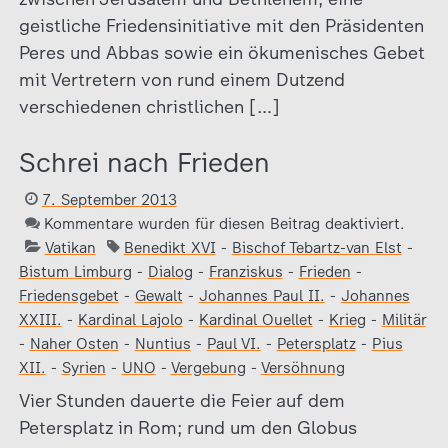
geistliche Friedensinitiative mit den Präsidenten
Peres und Abbas sowie ein ökumenisches Gebet
mit Vertretern von rund einem Dutzend
verschiedenen christlichen […]
Schrei nach Frieden
7. September 2013
Kommentare wurden für diesen Beitrag deaktiviert.
Vatikan
Benedikt XVI
-
Bischof Tebartz-van Elst
-
Bistum Limburg
-
Dialog
-
Franziskus
-
Frieden
-
Friedensgebet
-
Gewalt
-
Johannes Paul II.
-
Johannes
XXIII.
-
Kardinal Lajolo
-
Kardinal Ouellet
-
Krieg
-
Militär
-
Naher Osten
-
Nuntius
-
Paul VI.
-
Petersplatz
-
Pius
XII.
-
Syrien
-
UNO
-
Vergebung
-
Versöhnung
Vier Stunden dauerte die Feier auf dem
Petersplatz in Rom; rund um den Globus