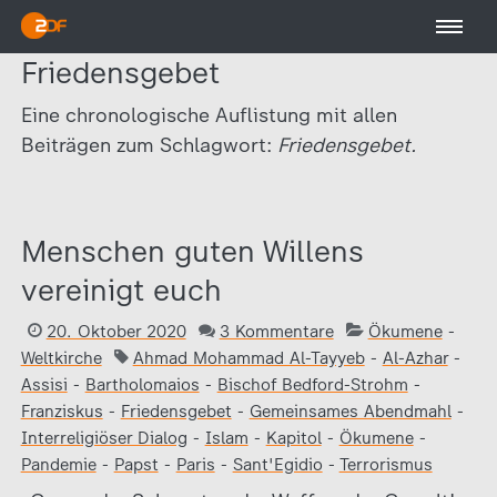
Friedensgebet
Eine chronologische Auflistung mit allen
Beiträgen zum Schlagwort:
Friedensgebet.
Menschen guten Willens
vereinigt euch
20. Oktober 2020
3 Kommentare
Ökumene
-
Weltkirche
Ahmad Mohammad Al-Tayyeb
-
Al-Azhar
-
Assisi
-
Bartholomaios
-
Bischof Bedford-Strohm
-
Franziskus
-
Friedensgebet
-
Gemeinsames Abendmahl
-
Interreligiöser Dialog
-
Islam
-
Kapitol
-
Ökumene
-
Pandemie
-
Papst
-
Paris
-
Sant'Egidio
-
Terrorismus