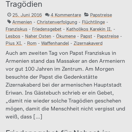
Tragödien
25. Juni 2016
4 Kommentare
Papstreise
Armenien
-
Christenverfolgung
-
Flüchtlinge
-
Franziskus
-
Friedensgebet
-
Katholikos Karekin II.
-
Lesbos
-
Naher Osten
-
Ökumene
-
Papst
-
Papstreise
-
Pius XI.
-
Rom
-
Waffenhandel
-
Zizernakaverd
Auch am zweiten Tag von Papst Franziskus in
Armenien stand das Massaker an den Armeniern
vor gut 100 Jahren im Zentrum. Am Morgen
besuchte der Papst die Gedenkstätte
Zizernakaberd bei der armenischen Hauptstadt
Eriwan. Ins Gästebuch schrieb er ein Gebet,
„damit nie wieder solche Tragödien geschehen
mögen, damit die Menschheit nicht vergisst und
weiß, dass […]