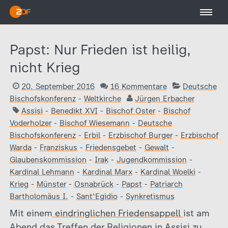
Papst: Nur Frieden ist heilig,
nicht Krieg
20. September 2016
16 Kommentare
Deutsche
Bischofskonferenz
-
Weltkirche
Jürgen Erbacher
Assisi
-
Benedikt XVI
-
Bischof Oster
-
Bischof
Voderholzer
-
Bischof Wiesemann
-
Deutsche
Bischofskonferenz
-
Erbil
-
Erzbischof Burger
-
Erzbischof
Warda
-
Franziskus
-
Friedensgebet
-
Gewalt
-
Glaubenskommission
-
Irak
-
Jugendkommission
-
Kardinal Lehmann
-
Kardinal Marx
-
Kardinal Woelki
-
Krieg
-
Münster
-
Osnabrück
-
Papst
-
Patriarch
Bartholomäus I.
-
Sant'Egidio
-
Synkretismus
Mit einem
eindringlichen Friedensappell
ist am
Abend das Treffen der Religionen in Assisi zu