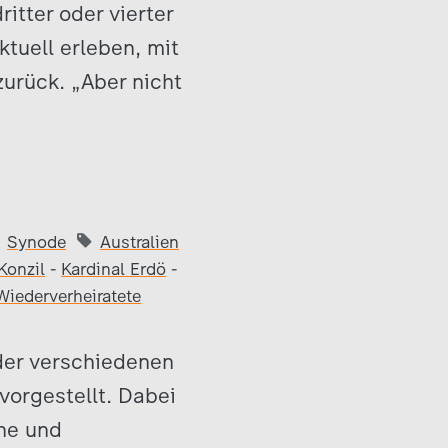
ritter oder vierter
ktuell erleben, mit
zurück. „Aber nicht
Synode
Australien
Konzil
-
Kardinal Erdö
-
Wiederverheiratete
der verschiedenen
vorgestellt. Dabei
che und