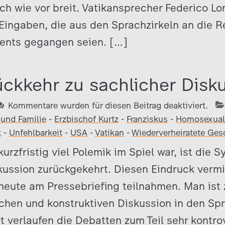
ch wie vor breit. Vatikansprecher Federico L
Eingaben, die aus den Sprachzirkeln an die 
ents gegangen seien. […]
ckkehr zu sachlicher Disk
Kommentare wurden für diesen Beitrag deaktiviert.
 und Familie
-
Erzbischof Kurtz
-
Franziskus
-
Homosexuali
t
-
Unfehlbarkeit
-
USA
-
Vatikan
-
Wiederverheiratete Ges
rzfristig viel Polemik im Spiel war, ist die 
kussion zurückgekehrt. Diesen Eindruck vermit
heute am Pressebriefing teilnahmen. Man ist 
chen und konstruktiven Diskussion in den Spr
t verlaufen die Debatten zum Teil sehr kontr