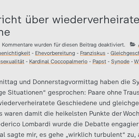
icht über wiederverheirate
ne
Kommentare wurden für diesen Beitrag deaktiviert.
henichtigkeit
-
Ehevorbereitung
-
Franziskus
-
Gleichgesch
exualität
-
Kardinal Coccopalmerio
-
Papst
-
Synode
-
W
ttag und Donnerstagvormittag haben die Sy
ge Situationen“ gesprochen: Paare ohne Trau
 wiederverheiratete Geschiedene und gleichge
s waren damit die heikelsten Punkte der Woch
ederico Lombardi wurde die Debatte engagier
al sagte mir, es gehe „wirklich turbulent“ zu, 