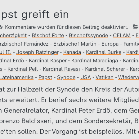
pst greift ein
Kommentare wurden für diesen Beitrag deaktiviert.
mherzigkeit
-
Bischof Forte
-
Bischofssynode
-
CELAM
-
E
rzbischof Fernández
-
Erzbischof Martin
-
Europa
-
Famil
l II.
-
Joseph Ratzinger
-
Kanada
-
Kardinal Burke
-
Kard
dinal Erdö
-
Kardinal Kasper
-
Kardinal Maradiaga
-
Kardin
s
-
Kardinal Pell
-
Kardinal Ravasi
-
Kardinal Scherer
-
Kar
Lateinamerika
-
Papst
-
Synode
-
USA
-
Vatikan
-
Wiederv
at zur Halbzeit der Synode den Kreis der Aut
 erweitert. Er berief sechs weitere Mitglied
Generalrelator, Kardinal Peter Erdö, dem Gen
orenzo Baldisseri, und dem Sondersekretär, B
eiten sollen. Der Vorgang ist beispiellos. Mit 