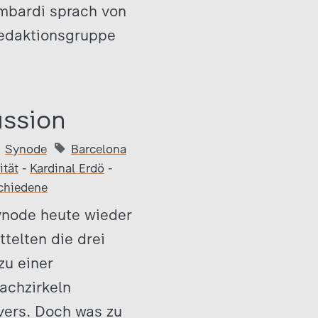
ombardi sprach von
Redaktionsgruppe
ussion
Synode
Barcelona
tät
-
Kardinal Erdö
-
chiedene
Synode heute wieder
telten die drei
zu einer
achzirkeln
overs. Doch was zu