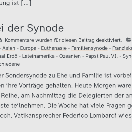
ung ist […]
ei der Synode
Kommentare wurden für diesen Beitrag deaktiviert.
-
Asien
-
Europa
-
Euthanasie
-
Familiensynode
-
Franzisk
nal Erdö
-
Lateinamerika
-
Ozeanien
-
Papst Paul VI.
-
Syn
chiedene
r Sondersynode zu Ehe und Familie ist vorbei.
n ihre Vorträge gehalten. Heute Morgen war
 Reihe, am Nachmittag die Delegierten der an
äste teilnehmen. Die Woche hat viele Fragen g
noch. Vatikansprecher Federico Lombardi wies