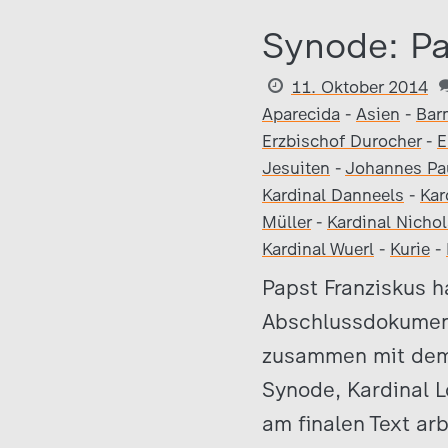
Synode: Pa
11. Oktober 2014
Aparecida
-
Asien
-
Bar
Erzbischof Durocher
-
E
Jesuiten
-
Johannes Pau
Kardinal Danneels
-
Kar
Müller
-
Kardinal Nichol
Kardinal Wuerl
-
Kurie
-
Papst Franziskus h
Abschlussdokuments
zusammen mit dem 
Synode, Kardinal L
am finalen Text arb