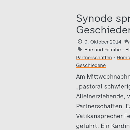
Synode spr
Geschiede
9. Oktober 2014
Ehe und Familie
-
E
Partnerschaften
-
Homos
Geschiedene
Am Mittwochnachmi
„pastoral schwieri
Alleinerziehende,
Partnerschaften. E
Vatikansprecher F
geführt. Ein Kardin