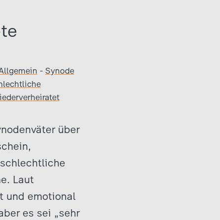
te
Allgemein
-
Synode
lechtliche
iederverheiratet
nodenväter über
schein,
schlechtliche
e. Laut
t und emotional
aber es sei „sehr