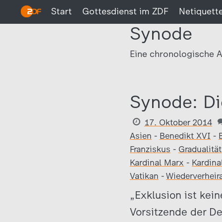
Start
Gottesdienst im ZDF
Netiquett
Synode
Eine chronologische A
Synode: Di
17. Oktober 2014
Asien
-
Benedikt XVI
-
Franziskus
-
Gradualität
Kardinal Marx
-
Kardina
Vatikan
-
Wiederverheir
„Exklusion ist kei
Vorsitzende der D