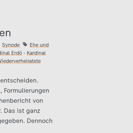
nen
Synode
Ehe und
dinal Erdö
-
Kardinal
iederverheiratete
 entscheiden.
n, Formulierungen
chenbericht von
. Das ist ganz
 gegeben. Dennoch