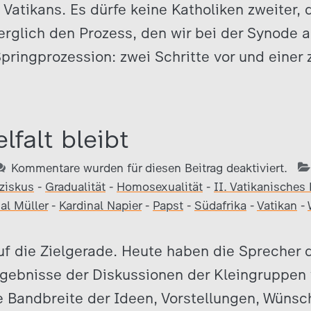
Vatikans. Es dürfe keine Katholiken zweiter, d
erglich den Prozess, den wir bei der Synode a
pringprozession: zwei Schritte vor und einer 
lfalt bleibt
Kommentare wurden für diesen Beitrag deaktiviert.
ziskus
-
Gradualität
-
Homosexualität
-
II. Vatikanisches 
al Müller
-
Kardinal Napier
-
Papst
-
Südafrika
-
Vatikan
-
uf die Zielgerade. Heute haben die Sprecher 
rgebnisse der Diskussionen der Kleingruppen 
e Bandbreite der Ideen, Vorstellungen, Wüns