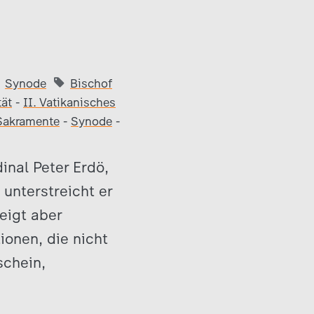
Synode
Bischof
ät
-
II. Vatikanisches
Sakramente
-
Synode
-
inal Peter Erdö,
unterstreicht er
zeigt aber
ionen, die nicht
schein,