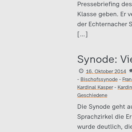
Pressebriefing des 
Klasse geben. Er v
der Echternacher S
[…]
Synode: Vie
16. Oktober 2014
-
Bischofssynode
-
Fran
Kardinal Kasper
-
Kardin
Geschiedene
Die Synode geht a
Sprachzirkel die E
wurde deutlich, di