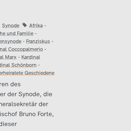
Synode
Afrika
-
he und Familie
-
iensynode
-
Franziskus
-
inal Coccopalmerio
-
al Marx
-
Kardinal
dinal Schönborn
-
erheiratete Geschiedene
oren des
er der Synode, die
eralsekretär der
ischof Bruno Forte,
dieser