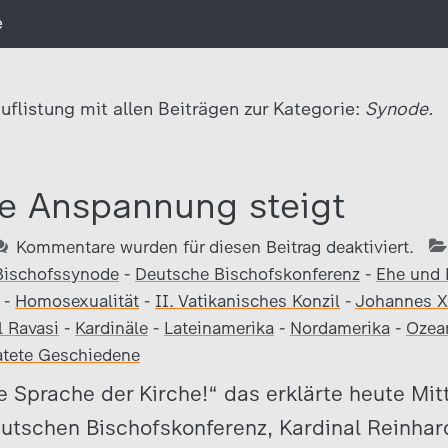
e
uflistung mit allen Beiträgen zur Kategorie:
Synode.
e Anspannung steigt
Kommentare wurden für diesen Beitrag deaktiviert.
Bischofssynode
-
Deutsche Bischofskonferenz
-
Ehe und 
-
Homosexualität
-
II. Vatikanisches Konzil
-
Johannes X
l Ravasi
-
Kardinäle
-
Lateinamerika
-
Nordamerika
-
Ozea
atete Geschiedene
ne Sprache der Kirche!“ das erklärte heute Mit
eutschen Bischofskonferenz, Kardinal Reinha