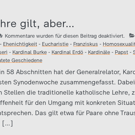
hre gilt, aber…
Kommentare wurden für diesen Beitrag deaktiviert.
-
Ehenichtigkeit
-
Eucharistie
-
Franziskus
-
Homosexualit
seri
-
Kardinal Burke
-
Kardinal Erdö
-
Kardinäle
-
Papst
-
atete Geschiedene
in 58 Abschnitten hat der Generalrelator, Kard
rsten Synodenwoche zusammengefasst. Dabei 
n Stellen die traditionelle katholische Lehre, 
Offenheit für den Umgang mit konkreten Situat
ntsprechen. Das gilt etwa für Paare ohne Trau
e […]