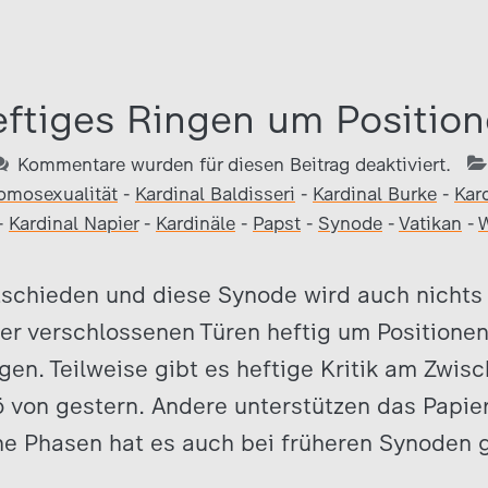
ftiges Ringen um Positio
Kommentare wurden für diesen Beitrag deaktiviert.
omosexualität
-
Kardinal Baldisseri
-
Kardinal Burke
-
Kar
-
Kardinal Napier
-
Kardinäle
-
Papst
-
Synode
-
Vatikan
-
W
tschieden und diese Synode wird auch nichts
er verschlossenen Türen heftig um Positione
gen. Teilweise gibt es heftige Kritik am Zwis
ö von gestern. Andere unterstützen das Papier
che Phasen hat es auch bei früheren Synoden