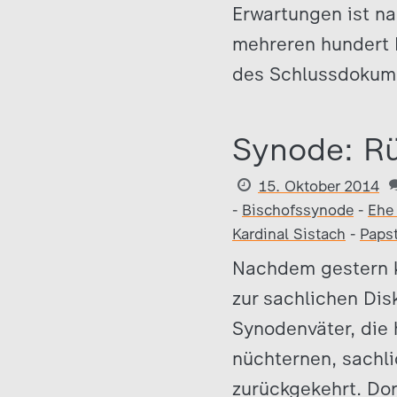
Erwartungen ist na
mehreren hundert 
des Schlussdokum
Synode: Rü
15. Oktober 2014
-
Bischofssynode
-
Ehe
Kardinal Sistach
-
Paps
Nachdem gestern ku
zur sachlichen Dis
Synodenväter, die 
nüchternen, sachli
zurückgekehrt. Dor