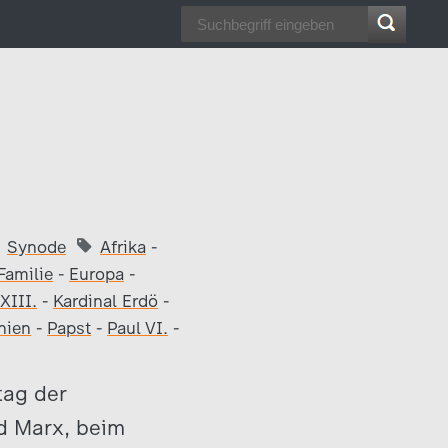
Synode
Afrika
-
Familie
-
Europa
-
XIII.
-
Kardinal Erdö
-
nien
-
Papst
-
Paul VI.
-
tag der
rd Marx, beim