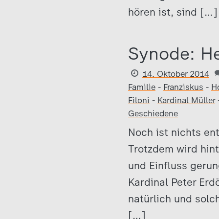
hören ist, sind […]
Synode: He
14. Oktober 2014
Familie
-
Franziskus
-
H
Filoni
-
Kardinal Müller
Geschiedene
Noch ist nichts en
Trotzdem wird hint
und Einfluss gerun
Kardinal Peter Erd
natürlich und sol
[…]