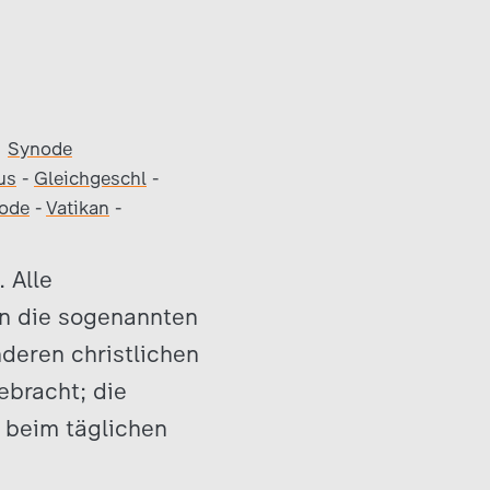
Synode
us
-
Gleichgeschl
-
ode
-
Vatikan
-
 Alle
en die sogenannten
deren christlichen
ebracht; die
 beim täglichen