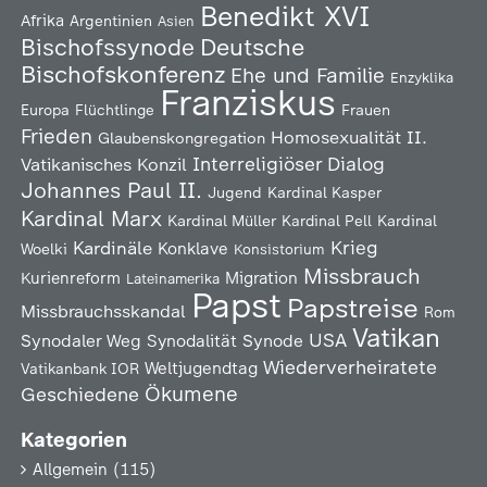
Benedikt XVI
Afrika
Argentinien
Asien
Deutsche
Bischofssynode
Bischofskonferenz
Ehe und Familie
Enzyklika
Franziskus
Europa
Flüchtlinge
Frauen
Frieden
Homosexualität
II.
Glaubenskongregation
Interreligiöser Dialog
Vatikanisches Konzil
Johannes Paul II.
Jugend
Kardinal Kasper
Kardinal Marx
Kardinal Müller
Kardinal Pell
Kardinal
Kardinäle
Krieg
Konklave
Woelki
Konsistorium
Missbrauch
Kurienreform
Migration
Lateinamerika
Papst
Papstreise
Missbrauchsskandal
Rom
Vatikan
USA
Synodaler Weg
Synodalität
Synode
Wiederverheiratete
Weltjugendtag
Vatikanbank IOR
Ökumene
Geschiedene
Kategorien
Allgemein
(115)