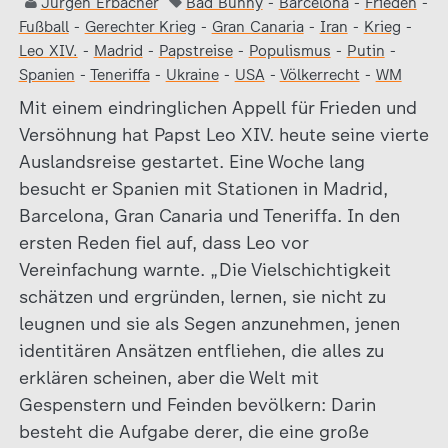
Jürgen Erbacher
Bad Bunny
-
Barcelona
-
Frieden
-
Fußball
-
Gerechter Krieg
-
Gran Canaria
-
Iran
-
Krieg
-
Leo XIV.
-
Madrid
-
Papstreise
-
Populismus
-
Putin
-
Spanien
-
Teneriffa
-
Ukraine
-
USA
-
Völkerrecht
-
WM
Mit einem eindringlichen Appell für Frieden und
Versöhnung hat Papst Leo XIV. heute seine vierte
Auslandsreise gestartet. Eine Woche lang
besucht er Spanien mit Stationen in Madrid,
Barcelona, Gran Canaria und Teneriffa. In den
ersten Reden fiel auf, dass Leo vor
Vereinfachung warnte. „Die Vielschichtigkeit
schätzen und ergründen, lernen, sie nicht zu
leugnen und sie als Segen anzunehmen, jenen
identitären Ansätzen entfliehen, die alles zu
erklären scheinen, aber die Welt mit
Gespenstern und Feinden bevölkern: Darin
besteht die Aufgabe derer, die eine große