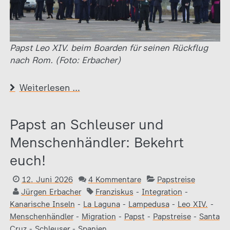
Papst Leo XIV. beim Boarden für seinen Rückflug
nach Rom. (Foto: Erbacher)
Weiterlesen …
Papst an Schleuser und
Menschenhändler: Bekehrt
euch!
12. Juni 2026
4 Kommentare
Papstreise
Jürgen Erbacher
Franziskus
-
Integration
-
Kanarische Inseln
-
La Laguna
-
Lampedusa
-
Leo XIV.
-
Menschenhändler
-
Migration
-
Papst
-
Papstreise
-
Santa
Cruz
-
Schleuser
-
Spanien