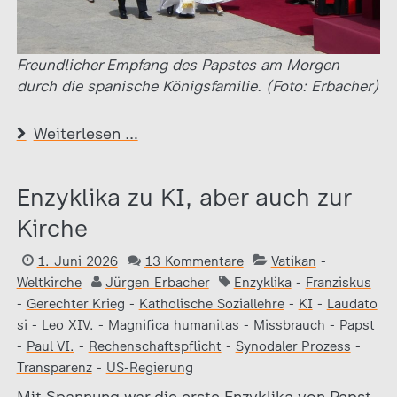
Freundlicher Empfang des Papstes am Morgen
durch die spanische Königsfamilie. (Foto: Erbacher)
Weiterlesen …
Enzyklika zu KI, aber auch zur
Kirche
1. Juni 2026
13 Kommentare
Vatikan
-
Weltkirche
Jürgen Erbacher
Enzyklika
-
Franziskus
-
Gerechter Krieg
-
Katholische Soziallehre
-
KI
-
Laudato
si
-
Leo XIV.
-
Magnifica humanitas
-
Missbrauch
-
Papst
-
Paul VI.
-
Rechenschaftspflicht
-
Synodaler Prozess
-
Transparenz
-
US-Regierung
Mit Spannung war die erste Enzyklika von Papst