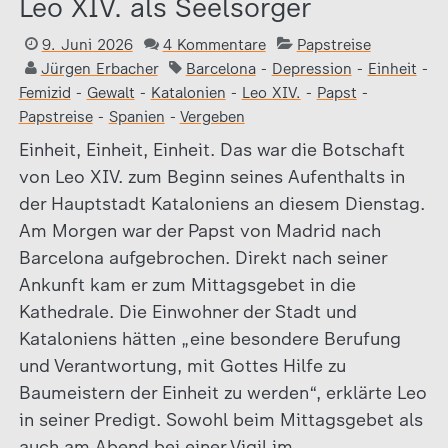
Leo XIV. als Seelsorger
9. Juni 2026
4 Kommentare
Papstreise
Jürgen Erbacher
Barcelona
-
Depression
-
Einheit
-
Femizid
-
Gewalt
-
Katalonien
-
Leo XIV.
-
Papst
-
Papstreise
-
Spanien
-
Vergeben
Einheit, Einheit, Einheit. Das war die Botschaft
von Leo XIV. zum Beginn seines Aufenthalts in
der Hauptstadt Kataloniens an diesem Dienstag.
Am Morgen war der Papst von Madrid nach
Barcelona aufgebrochen. Direkt nach seiner
Ankunft kam er zum Mittagsgebet in die
Kathedrale. Die Einwohner der Stadt und
Kataloniens hätten „eine besondere Berufung
und Verantwortung, mit Gottes Hilfe zu
Baumeistern der Einheit zu werden“, erklärte Leo
in seiner Predigt. Sowohl beim Mittagsgebet als
auch am Abend bei einer Vigil im