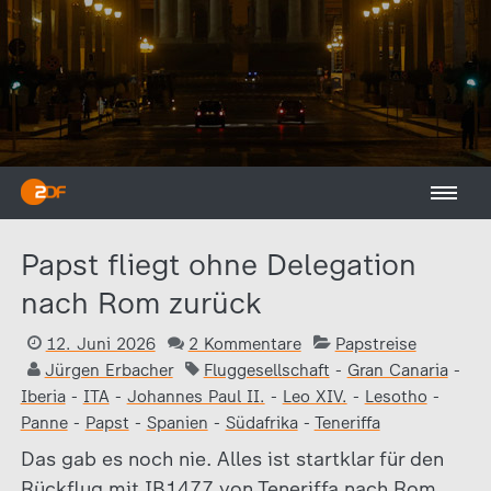
Papst fliegt ohne Delegation
nach Rom zurück
12. Juni 2026
2 Kommentare
Papstreise
Jürgen Erbacher
Fluggesellschaft
-
Gran Canaria
-
Iberia
-
ITA
-
Johannes Paul II.
-
Leo XIV.
-
Lesotho
-
Panne
-
Papst
-
Spanien
-
Südafrika
-
Teneriffa
Das gab es noch nie. Alles ist startklar für den
Rückflug mit IB1477 von Teneriffa nach Rom.