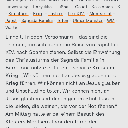
Jürgen Erbacher
Abrüstung
-
Barcelona
-
Caritas
-
Einweihung
-
Enzyklika
-
Fußball
-
Gaudí
-
Katalonien
-
KI
-
Kirchturm
-
Krieg
-
Lästern
-
Leo XIV.
-
Montserrat
-
Papst
-
Sagrada Família
-
Töten
-
Ulmer Münster
-
WM
-
Worte
Einheit, Frieden, Versöhnung – das sind die
Themen, die sich durch die Reise von Papst Leo
XIV. nach Spanien ziehen. Selbst die Einweihung
des Christusturms der Sagrada Família in
Barcelona nutzte er für eine scharfe Kritik am
Krieg: „Wir können nicht an Jesus glauben und
Krieg führen. Wir können nicht an Jesus glauben
und Unschuldige töten. Wir können nicht an
Jesus glauben und diejenigen im Stich lassen,
die leiden, die weinen, die vor der Not fliehen.“
Am Mittag hatte er bei einem Besuch des
Klosters Montserrat vor den Toren der