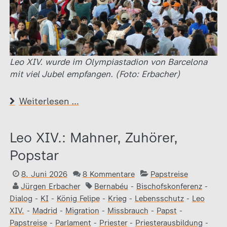
Leo XIV. wurde im Olympiastadion von Barcelona
mit viel Jubel empfangen. (Foto: Erbacher)
Weiterlesen …
Leo XIV.: Mahner, Zuhörer,
Popstar
8. Juni 2026
8 Kommentare
Papstreise
Jürgen Erbacher
Bernabéu
-
Bischofskonferenz
-
Dialog
-
KI
-
König Felipe
-
Krieg
-
Lebensschutz
-
Leo
XIV.
-
Madrid
-
Migration
-
Missbrauch
-
Papst
-
Papstreise
-
Parlament
-
Priester
-
Priesterausbildung
-