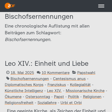
Bischofsernennungen
Eine chronologische Auflistung mit allen
Beiträgen zum Schlagwort:
Bischofsernennungen.
Leo XIV.: Einheit und Liebe
18. Mai 2025
10 Kommentare
Papstwahl
Bischofsernennungen
-
Centesismus anus
-
Diplomatisches Korps
-
Franziskus
-
Kollegialität
-
Künstliche Intelligenz
-
Leo XIV.
-
Missionarische Kirche
-
Ökumene
-
Ostersonntag
-
Papst
-
Politik
-
Religionen
-
Religionsfreiheit
-
Soziallehre
-
Urbi et Orbi
„Eine geeinte Kirche, als Zeichen der Einheit und