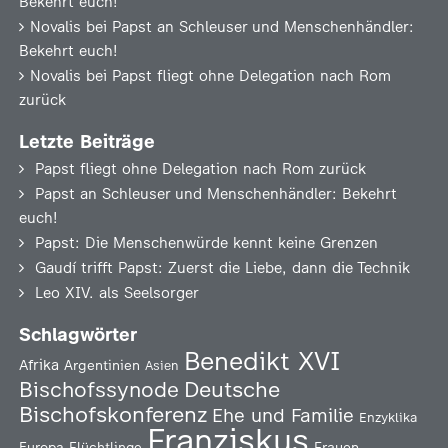
Bekehrt euch!
Novalis
bei
Papst an Schleuser und Menschenhändler:
Bekehrt euch!
Novalis
bei
Papst fliegt ohne Delegation nach Rom
zurück
Letzte Beiträge
Papst fliegt ohne Delegation nach Rom zurück
Papst an Schleuser und Menschenhändler: Bekehrt
euch!
Papst: Die Menschenwürde kennt keine Grenzen
Gaudí trifft Papst: Zuerst die Liebe, dann die Technik
Leo XIV. als Seelsorger
Schlagwörter
Benedikt XVI
Afrika
Argentinien
Asien
Deutsche
Bischofssynode
Bischofskonferenz
Ehe und Familie
Enzyklika
Franziskus
Europa
Flüchtlinge
Frauen