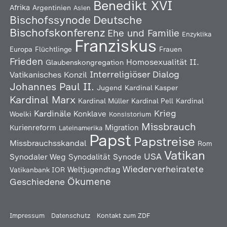
Benedikt XVI
Afrika
Argentinien
Asien
Deutsche
Bischofssynode
Bischofskonferenz
Ehe und Familie
Enzyklika
Franziskus
Europa
Flüchtlinge
Frauen
Frieden
Homosexualität
II.
Glaubenskongregation
Interreligiöser Dialog
Vatikanisches Konzil
Johannes Paul II.
Jugend
Kardinal Kasper
Kardinal Marx
Kardinal Müller
Kardinal Pell
Kardinal
Kardinäle
Krieg
Konklave
Woelki
Konsistorium
Missbrauch
Kurienreform
Migration
Lateinamerika
Papst
Papstreise
Missbrauchsskandal
Rom
Vatikan
USA
Synodaler Weg
Synodalität
Synode
Wiederverheiratete
Weltjugendtag
Vatikanbank IOR
Ökumene
Geschiedene
Impressum
Datenschutz
Kontakt zum ZDF