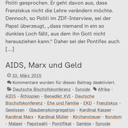
Politi gesprochen. Er geht davon aus, dass
Franziskus nicht die Lehre verändern möchte.
Dennoch, so Politi im ZDF-Interview, sei der
Papst überzeugt, „dass niemand in ein so
dunkles Loch fällt, aus dem ihn Gott nicht
herausziehen kann.“ Daher sei der Pontifex auch
[…]
AIDS, Marx und Geld
10. März 2015
Kommentare wurden für diesen Beitrag deaktiviert.
Deutsche Bischofskonferenz
-
Synode
Afrika
-
AIDS
-
Äthiopien
-
Benedikt XVI
-
Deutsche
Bischofskonferenz
-
Ehe und Familie
-
EKD
-
Franziskus
-
Gewissen
-
Glaubenskongregation
-
Kardinal Kasper
-
Kardinal Marx
-
Kardinal Müller
-
Kirchensteuer
-
Kondom
-
Malawi
-
Papstwahl
-
Pontifikat
-
Sambia
-
Synode