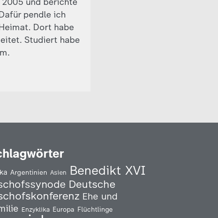
t 2005 und berichte
 Dafür pendle ich
Heimat. Dort habe
eitet. Studiert habe
om.
chlagwörter
Benedikt XVI
ika
Argentinien
Asien
Deutsche
schofssynode
schofskonferenz
Ehe und
milie
Enzyklika
Europa
Flüchtlinge