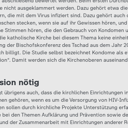
bschließend bewertet werden. Beim ersten Durchblic
te nicht ausgeklammert werden. Dazu gehört etwa die
rn, die mit dem Virus infiziert sind. Dazu gehört auch
schen stecken, wenn sie auf ihr Gewissen hören, un
iche Stimmen hören, die den Gebrauch von Kondomen u
ie katholische Kirche bei diesem Thema keine einheitli
rung der Bischofskonferenz des Tschad aus dem Jahr 20
h billigt. Die Studie selbst bezeichnet Kondome als e
tion“. Damit werden sich die Kirchenoberen auseinan
sion nötig
 übrigens auch, dass die kirchlichen Einrichtungen in
onen gehören, wenn es um die Versorgung von HIV-Infiz
en sollen durch kirchliche Projekte Unterstützung er
e bei den Themen Aufklärung und Prävention sowie de
und der Zusammenarbeit mit Einrichtungen anderer R