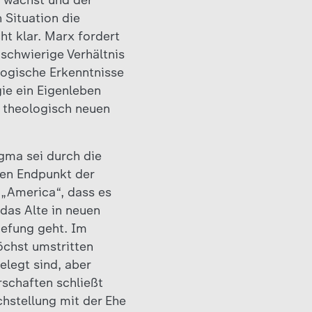
r wächst und der
 Situation die
ht klar. Marx fordert
schwierige Verhältnis
logische Erkenntnisse
gie ein Eigenleben
 theologisch neuen
gma sei durch die
nen Endpunkt der
 „America“, dass es
das Alte in neuen
iefung geht. Im
öchst umstritten
elegt sind, aber
rschaften schließt
chstellung mit der Ehe