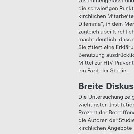
zusammengefasst und a
die schwierigen Punk
kirchlichen Mitarbeite
Dilemma“, in dem Men
zugleich aber kirchl
macht deutlich, dass d
Sie zitiert eine Erklä
Benutzung ausdrücklic
Mittel zur HIV-Präven
ein Fazit der Studie.
Breite Diskus
Die Untersuchung zeigt
wichtigsten Instituti
Prozent der Betroffen
die Autoren der Studi
kirchlichen Angebote 