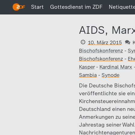
Start
Gottesdienst im ZDF
Netiquett
AIDS, Mar
10. März 2015
Bischofskonferenz
-
Sy
Bischofskonferenz
-
Eh
Kasper
-
Kardinal Marx
Sambia
-
Synode
Die Deutsche Bischofs
veröffentlichte sie ei
Kirchensteuereinnahme
Deutschland einen neu
Anmerkungen zu seinen
Jahrestag seiner Wahl
Nachrichtenagenturen