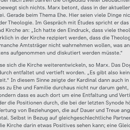
in der nach zwei Jahren die Ungeduld vieler Beobachte
bewegt sich nichts. Marx betont, dass in der aktuellen
ei. Gerade beim Thema Ehe. Hier seien viele Dinge nic
er Theologie. Im Gespräch mit Études spricht er das 
d Kirche an: „Ich hatte den Eindruck, dass viele theo
klich in der Kirche rezipiert werden, dass die Theolo
s manche Amtsträger nicht wahrnehmen wollen, was an
tens aufgenommen und diskutiert werden müsste.“
se sich die Kirche weiterentwickeln, so Marx. Das Do
urch entfaltet und vertieft worden. „Es gibt also kei
it.“ In diesem Sinne zeigte der Kardinal dann auch in
s zu Ehe und Familie durchaus nicht nur darum geht, 
ndern dass es auch dort um eine Entfaltung und Vert
er die Positionen durch, die bei der letzten Synode h
Wertung von Beziehungen, die auf Dauer und Treue ang
tal. Selbst in Bezug auf gleichgeschlechtliche Partne
ie Kirche darin etwas Positives sehen kann; eine Glei