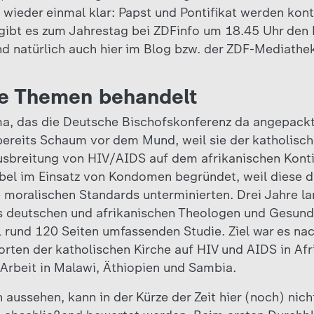
rd wieder einmal klar: Papst und Pontifikat werden ko
gibt es zum Jahrestag bei ZDFinfo um 18.45 Uhr den 
d natürlich auch hier im Blog bzw. der ZDF-Mediathe
he Themen behandelt
ema, das die Deutsche Bischofskonferenz da angepackt
bereits Schaum vor dem Mund, weil sie der katholisch
usbreitung von HIV/AIDS auf dem afrikanischen Konti
bel im Einsatz von Kondomen begründet, weil diese d
e moralischen Standards unterminierten. Drei Jahre la
 deutschen und afrikanischen Theologen und Gesundh
l rund 120 Seiten umfassenden Studie. Ziel war es n
rten der katholischen Kirche auf HIV und AIDS in Afri
Arbeit in Malawi, Äthiopien und Sambia.
 aussehen, kann in der Kürze der Zeit hier (noch) nicht