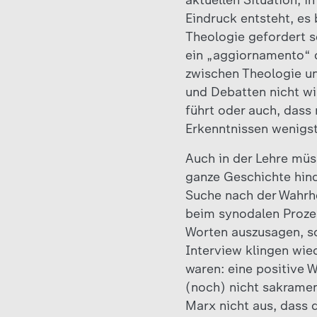
aktuellen Situation, 
Eindruck entsteht, es 
Theologie gefordert s
ein „aggiornamento“ d
zwischen Theologie un
und Debatten nicht wir
führt oder auch, das
Erkenntnissen wenigs
Auch in der Lehre müs
ganze Geschichte hind
Suche nach der Wahrhe
beim synodalen Prozes
Worten auszusagen, so
Interview klingen wied
waren: eine positive 
(noch) nicht sakramen
Marx nicht aus, dass d