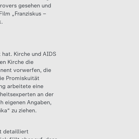
ntrovers gesehen und
Film „Franziskus –
k.
 hat. Kirche und AIDS
en Kirche die
nent vorwerfen, die
ie Promiskuität
ng arbeitete eine
eitsexperten an der
ach eigenen Angaben,
ka“ zu ziehen.
 detailliert