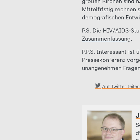
großen Kirchen sind n
Mittelfristig rechnen 
demografischen Entwi
P.S. Die HIV/AIDS-Stud
Zusammenfassung
.
P.P.S. Interessant ist
Pressekonferenz vorge
unangenehmen Frage
Auf Twitter teilen
J
S
d