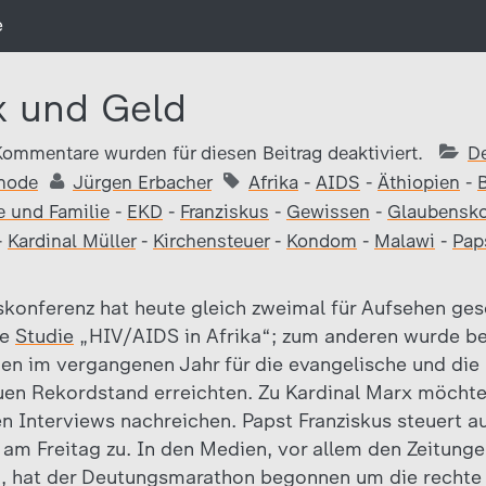
e
x und Geld
Kommentare wurden für diesen Beitrag deaktiviert.
D
node
Jürgen Erbacher
Afrika
-
AIDS
-
Äthiopien
-
e und Familie
-
EKD
-
Franziskus
-
Gewissen
-
Glaubensko
-
Kardinal Müller
-
Kirchensteuer
-
Kondom
-
Malawi
-
Pap
konferenz hat heute gleich zweimal für Aufsehen ges
ne
Studie
„HIV/AIDS in Afrika“; zum anderen wurde be
n im vergangenen Jahr für die evangelische und die 
en Rekordstand erreichten. Zu Kardinal Marx möchte
 Interviews nachreichen. Papst Franziskus steuert a
 am Freitag zu. In den Medien, vor allem den Zeitung
, hat der Deutungsmarathon begonnen um die rechte 