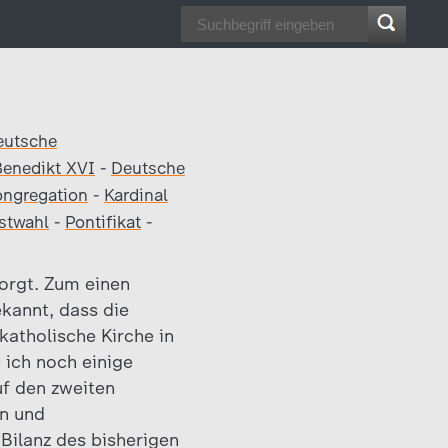
eutsche
Benedikt XVI
-
Deutsche
ngregation
-
Kardinal
stwahl
-
Pontifikat
-
orgt. Zum einen
kannt, dass die
katholische Kirche in
 ich noch einige
uf den zweiten
en und
Bilanz des bisherigen