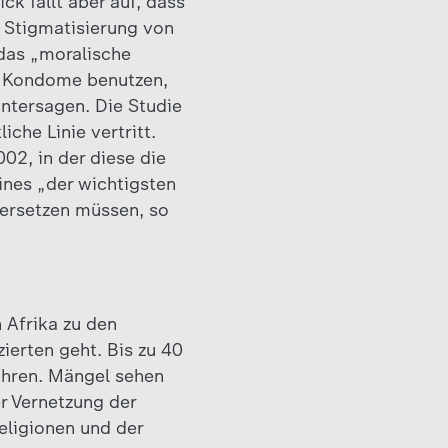
k fällt aber auf, dass
 Stigmatisierung von
 das „moralische
d Kondome benutzen,
ntersagen. Die Studie
che Linie vertritt.
02, in der diese die
ines „der wichtigsten
dersetzen müssen, so
 Afrika zu den
ierten geht. Bis zu 40
fahren. Mängel sehen
r Vernetzung der
eligionen und der