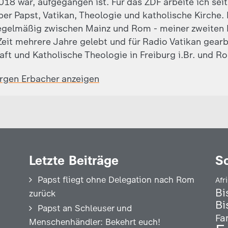
018 war, aufgegangen ist. Für das ZDF arbeite ich sei
ber Papst, Vatikan, Theologie und katholische Kirche.
egelmäßig zwischen Mainz und Rom - meiner zweiten 
eit mehrere Jahre gelebt und für Radio Vatikan gearb
aft und Katholische Theologie in Freiburg i.Br. und R
ürgen Erbacher anzeigen
Letzte Beiträge
S
Papst fliegt ohne Delegation nach Rom
Afr
Bi
zurück
Bi
Papst an Schleuser und
Fa
Menschenhändler: Bekehrt euch!