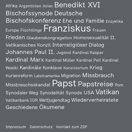
Benedikt XVI
Afrika
Argentinien
Asien
Deutsche
Bischofssynode
Bischofskonferenz
Ehe und Familie
Enzyklika
Franziskus
Europa
Flüchtlinge
Frauen
Frieden
Homosexualität
II.
Glaubenskongregation
Interreligiöser Dialog
Vatikanisches Konzil
Johannes Paul II.
Jugend
Kardinal Kasper
Kardinal Marx
Kardinal Müller
Kardinal Pell
Kardinal
Kardinäle
Krieg
Konklave
Woelki
Konsistorium
Missbrauch
Kurienreform
Migration
Lateinamerika
Papst
Papstreise
Missbrauchsskandal
Rom
Vatikan
USA
Synodaler Weg
Synodalität
Synode
Wiederverheiratete
Weltjugendtag
Vatikanbank IOR
Ökumene
Geschiedene
Impressum
Datenschutz
Kontakt zum ZDF