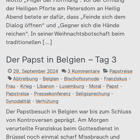
Motto „Pilger der Hoffnung“. Vor der Öffnung
der Heiligen Pforte am Petersdom an Heilig
Abend betete er dafür, dass „Feinde sich dem
Dialog öffnen“ und „Gegner sich die Hände
reichen“. In seiner Weihnachtsbotschaft beim
traditionellen […]
Der Papst in Belgien – Tag 3
29. September 2024
3 Kommentare
Papstreise
Abtreibung
-
Belgien
-
Bischofssynode
-
Franziskus
-
Frau
-
Krieg
-
Libanon
-
Luxemburg
-
Moral
-
Papst
-
Papstreise
-
Pressekonferenz
-
Seligsprechung
-
Synodalität
-
Verhütung
Der Papstbesuch in Belgien war bis zum Schluss
von Kontroversen geprägt. Am Morgen
verurteilte Franziskus beim Gottesdienst in
Brüssel noch einmal scharf Missbrauch und