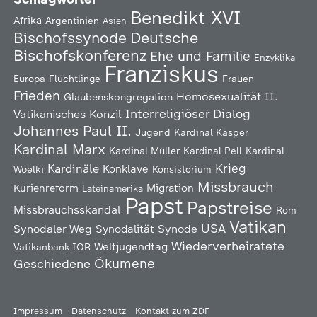
Benedikt XVI
Afrika
Argentinien
Asien
Deutsche
Bischofssynode
Bischofskonferenz
Ehe und Familie
Enzyklika
Franziskus
Europa
Flüchtlinge
Frauen
Frieden
Homosexualität
II.
Glaubenskongregation
Interreligiöser Dialog
Vatikanisches Konzil
Johannes Paul II.
Jugend
Kardinal Kasper
Kardinal Marx
Kardinal Müller
Kardinal Pell
Kardinal
Kardinäle
Krieg
Konklave
Woelki
Konsistorium
Missbrauch
Kurienreform
Migration
Lateinamerika
Papst
Papstreise
Missbrauchsskandal
Rom
Vatikan
USA
Synodaler Weg
Synodalität
Synode
Wiederverheiratete
Weltjugendtag
Vatikanbank IOR
Ökumene
Geschiedene
Impressum
Datenschutz
Kontakt zum ZDF