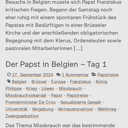
Besuchs in Belgien musste sich Papst Franziskus
kritischen Fragen. Begann der Samstag noch
eher ruhig mit einem spontanen Frühstück des
Papstes mit Bedürftigen in einer Brüsseler
Kirche und der anschließenden obligatorischen
Begegnung mit dem Klerus, Ordensleuten sowie
pastoralen Mitarbeiterinnen […]
Der Papst in Belgien – Tag 1
27. September 2024
1 Kommentar
Papstreise
Belgien
-
Brüssel
-
Europa
-
Franziskus
-
König
Philippe
-
Krieg
-
Löwen
-
Missbrauch
-
Missbrauchsskandal
-
Papst
-
Papstreise
-
Premierminister De Croo
-
Sexualisierte Gewalt
-
Universität
-
Vergebung
-
Vertrauensverlust
-
Weltkrieg
-
Zwangsadoption
Das Thema Missbrauch war das bestimmende