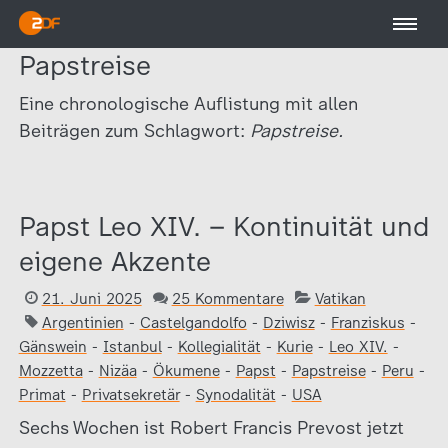
Papstreise
Eine chronologische Auflistung mit allen
Beiträgen zum Schlagwort:
Papstreise.
Papst Leo XIV. – Kontinuität und
eigene Akzente
21. Juni 2025
25 Kommentare
Vatikan
Argentinien
-
Castelgandolfo
-
Dziwisz
-
Franziskus
-
Gänswein
-
Istanbul
-
Kollegialität
-
Kurie
-
Leo XIV.
-
Mozzetta
-
Nizäa
-
Ökumene
-
Papst
-
Papstreise
-
Peru
-
Primat
-
Privatsekretär
-
Synodalität
-
USA
Sechs Wochen ist Robert Francis Prevost jetzt