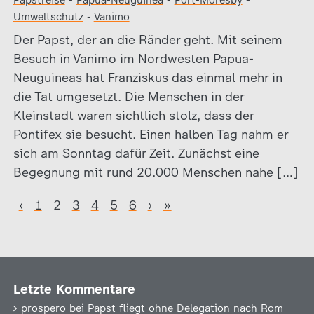
Papstreise
-
Papua-Neuguinea
-
Port-Moresby
-
Umweltschutz
-
Vanimo
Der Papst, der an die Ränder geht. Mit seinem
Besuch in Vanimo im Nordwesten Papua-
Neuguineas hat Franziskus das einmal mehr in
die Tat umgesetzt. Die Menschen in der
Kleinstadt waren sichtlich stolz, dass der
Pontifex sie besucht. Einen halben Tag nahm er
sich am Sonntag dafür Zeit. Zunächst eine
Begegnung mit rund 20.000 Menschen nahe […]
‹
1
2
3
4
5
6
›
»
Letzte Kommentare
prospero
bei
Papst fliegt ohne Delegation nach Rom