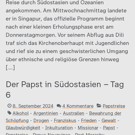
Reise durch Südostasien und Ozeanien
angekommen. Am Mittwochnachmittag landete
er in Singapur, das offizielle Programm beginnt
nach einer kleinen Erholungsphase erst am
Donnerstagmorgen. Vor seinem Abflug aus Dili
traf sich das Kirchenoberhaupt mit Jugendlichen
und rief sie zu einem geschwisterlichen Umgang
über ethnische und religiöse Grenzen hinweg
[…]
Der Papst in Südostasien – Tag
6
8. September 2024
4 Kommentare
Papstreise
Alkohol
-
Argentinien
-
Australien
-
Bewahrung der
Schöpfung
-
Drogen
-
Franziskus
-
Frieden
-
Gewalt
-
Glaubwürdigkeit
-
Inkulturation
-
Missionar
-
Papst
-