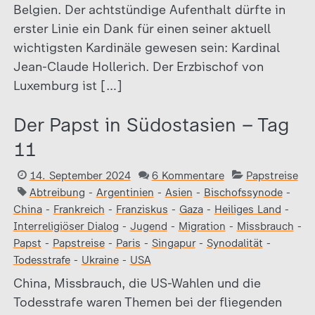
Belgien. Der achtstündige Aufenthalt dürfte in
erster Linie ein Dank für einen seiner aktuell
wichtigsten Kardinäle gewesen sein: Kardinal
Jean-Claude Hollerich. Der Erzbischof von
Luxemburg ist […]
Der Papst in Südostasien – Tag
11
14. September 2024
6 Kommentare
Papstreise
Abtreibung
-
Argentinien
-
Asien
-
Bischofssynode
-
China
-
Frankreich
-
Franziskus
-
Gaza
-
Heiliges Land
-
Interreligiöser Dialog
-
Jugend
-
Migration
-
Missbrauch
-
Papst
-
Papstreise
-
Paris
-
Singapur
-
Synodalität
-
Todesstrafe
-
Ukraine
-
USA
China, Missbrauch, die US-Wahlen und die
Todesstrafe waren Themen bei der fliegenden