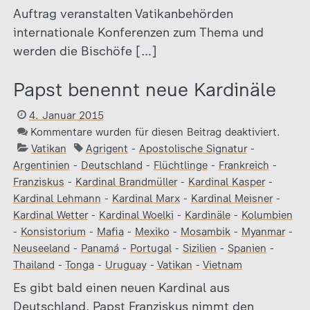
Auftrag veranstalten Vatikanbehörden
internationale Konferenzen zum Thema und
werden die Bischöfe […]
Papst benennt neue Kardinäle
4. Januar 2015
Kommentare wurden für diesen Beitrag deaktiviert.
Vatikan
Agrigent
-
Apostolische Signatur
-
Argentinien
-
Deutschland
-
Flüchtlinge
-
Frankreich
-
Franziskus
-
Kardinal Brandmüller
-
Kardinal Kasper
-
Kardinal Lehmann
-
Kardinal Marx
-
Kardinal Meisner
-
Kardinal Wetter
-
Kardinal Woelki
-
Kardinäle
-
Kolumbien
-
Konsistorium
-
Mafia
-
Mexiko
-
Mosambik
-
Myanmar
-
Neuseeland
-
Panamá
-
Portugal
-
Sizilien
-
Spanien
-
Thailand
-
Tonga
-
Uruguay
-
Vatikan
-
Vietnam
Es gibt bald einen neuen Kardinal aus
Deutschland. Papst Franziskus nimmt den