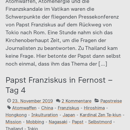
Atomwaffen, Atomenergie und die
Finanzskandale im Vatikan waren die
Schwerpunkte der fliegenden Pressekonferenz
von Papst Franziskus auf dem Rückweg von
Tokio nach Rom. Eine Stunde nahm sich das
Kirchenoberhaupt Zeit, um die Fragen der
Journalisten zu beantworten. Zu Thailand kam
keine Frage. Hier betonte der Papst dann selbst
noch einmal, dass ihm das Thema der […]
Papst Franziskus in Fernost –
Tag 4
23. November 2019
2 Kommentare
Papstreise
Atomwaffen
-
China
-
Franziskus
-
Hiroshima
-
Hongkong
-
Inkulturation
-
Japan
-
Kardinal Zen Te-kiun
-
Mission
-
Mobbing
-
Nagasaki
-
Papst
-
Selbstmord
-
Thailand
-
Tokio