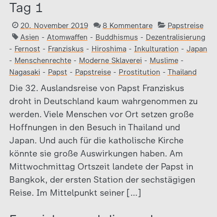
Tag 1
20. November 2019
8 Kommentare
Papstreise
Asien
-
Atomwaffen
-
Buddhismus
-
Dezentralisierung
-
Fernost
-
Franziskus
-
Hiroshima
-
Inkulturation
-
Japan
-
Menschenrechte
-
Moderne Sklaverei
-
Muslime
-
Nagasaki
-
Papst
-
Papstreise
-
Prostitution
-
Thailand
Die 32. Auslandsreise von Papst Franziskus
droht in Deutschland kaum wahrgenommen zu
werden. Viele Menschen vor Ort setzen große
Hoffnungen in den Besuch in Thailand und
Japan. Und auch für die katholische Kirche
könnte sie große Auswirkungen haben. Am
Mittwochmittag Ortszeit landete der Papst in
Bangkok, der ersten Station der sechstägigen
Reise. Im Mittelpunkt seiner […]