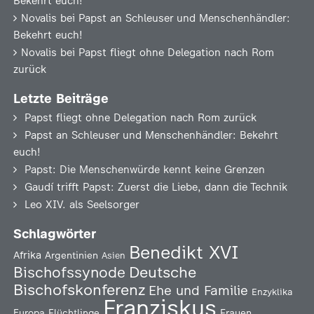
Bekehrt euch!
Novalis
bei
Papst an Schleuser und Menschenhändler:
Bekehrt euch!
Novalis
bei
Papst fliegt ohne Delegation nach Rom
zurück
Letzte Beiträge
Papst fliegt ohne Delegation nach Rom zurück
Papst an Schleuser und Menschenhändler: Bekehrt
euch!
Papst: Die Menschenwürde kennt keine Grenzen
Gaudí trifft Papst: Zuerst die Liebe, dann die Technik
Leo XIV. als Seelsorger
Schlagwörter
Benedikt XVI
Afrika
Argentinien
Asien
Deutsche
Bischofssynode
Bischofskonferenz
Ehe und Familie
Enzyklika
Franziskus
Europa
Flüchtlinge
Frauen