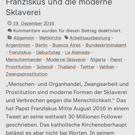
Franziskus und die moderne
Sklaverei
19. Dezember 2016
Kommentare wurden für diesen Beitrag deaktiviert.
Allgemein
-
Weltkirche
Arbeitsausbeutung
-
Argentinien
-
Berlin
-
Buenos Aires
-
Bundeskriminalamt
-
Franziskus
-
Geburtstag
-
La Alameda
-
Menschenhandel
-
Moderne Sklaverei
-
Nigeria
-
Papst
-
Prostitution
-
Solwodi
-
Thailand
-
Twitter
-
Vatikan
-
Zwangsprostitution
„Menschen- und Organhandel, Zwangsarbeit und
Prostitution sind moderne Formen der Sklaverei
und Verbrechen gegen die Menschlichkeit.“ Das
hat Papst Franziskus Mitte August 2016 in einem
Tweet an seine weltweit 30 Millionen Follower
geschrieben. Das katholische Kirchenoberhaupt
belässt es aber nicht bei Worten. In seinem